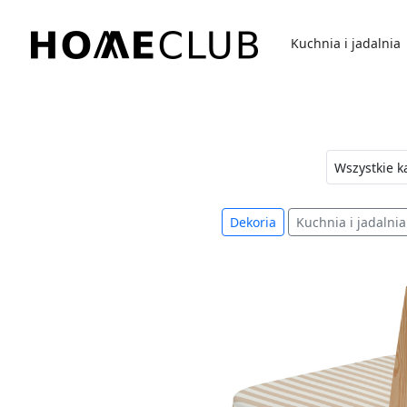
Przejdź
do
Kuchnia i jadalnia
treści
Homeclub
Dekoria
Kuchnia i jadalnia