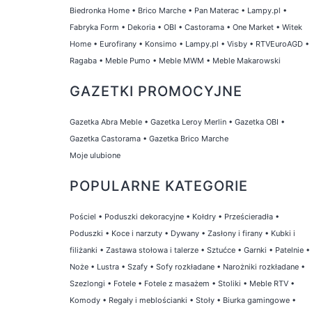
Biedronka Home
•
Brico Marche
•
Pan Materac
•
Lampy.pl
•
Fabryka Form
•
Dekoria
•
OBI
•
Castorama
•
One Market
•
Witek
Home
•
Eurofirany
•
Konsimo
•
Lampy.pl
•
Visby
•
RTVEuroAGD
•
Ragaba
•
Meble Pumo
•
Meble MWM
•
Meble Makarowski
GAZETKI PROMOCYJNE
Gazetka Abra Meble
•
Gazetka Leroy Merlin
•
Gazetka OBI
•
Gazetka Castorama
•
Gazetka Brico Marche
Moje ulubione
POPULARNE KATEGORIE
Pościel
•
Poduszki dekoracyjne
•
Kołdry
•
Prześcieradła
•
Poduszki
•
Koce i narzuty
•
Dywany
•
Zasłony i firany
•
Kubki i
filiżanki
•
Zastawa stołowa i talerze
•
Sztućce
•
Garnki
•
Patelnie
•
Noże
•
Lustra
•
Szafy
•
Sofy rozkładane
•
Narożniki rozkładane
•
Szezlongi
•
Fotele
•
Fotele z masażem
•
Stoliki
•
Meble RTV
•
Komody
•
Regały i meblościanki
•
Stoły
•
Biurka gamingowe
•