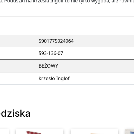
. Poduszki na krzesła Ingolf to nie tylko wygoda, ale również
5901775924964
593-136-07
BEŻOWY
krzesło Inglof
edziska