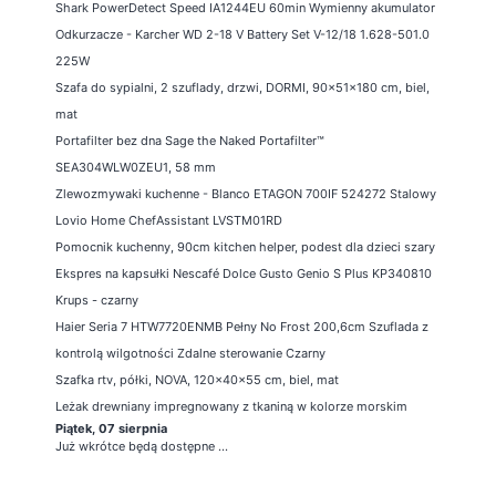
Shark PowerDetect Speed IA1244EU 60min Wymienny akumulator
Odkurzacze - Karcher WD 2-18 V Battery Set V-12/18 1.628-501.0
225W
Szafa do sypialni, 2 szuflady, drzwi, DORMI, 90x51x180 cm, biel,
mat
Portafilter bez dna Sage the Naked Portafilter™
SEA304WLW0ZEU1, 58 mm
Zlewozmywaki kuchenne - Blanco ETAGON 700IF 524272 Stalowy
Lovio Home ChefAssistant LVSTM01RD
Pomocnik kuchenny, 90cm kitchen helper, podest dla dzieci szary
Ekspres na kapsułki Nescafé Dolce Gusto Genio S Plus KP340810
Krups - czarny
Haier Seria 7 HTW7720ENMB Pełny No Frost 200,6cm Szuflada z
kontrolą wilgotności Zdalne sterowanie Czarny
Szafka rtv, półki, NOVA, 120x40x55 cm, biel, mat
Leżak drewniany impregnowany z tkaniną w kolorze morskim
Piątek, 07 sierpnia
Już wkrótce będą dostępne ...