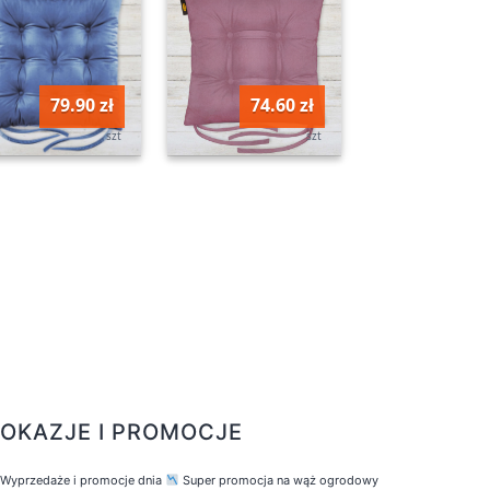
79.90 zł
74.60 zł
szt
szt
OKAZJE I PROMOCJE
Wyprzedaże i promocje dnia
Super promocja na wąż ogrodowy