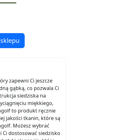
 sklepu
tóry zapewni Ci jeszcze
dną gąbką, co pozwala Ci
rukcja siedziska na
wyciągnięciu miękkiego,
golf to produkt ręcznie
j jakości tkanin, które są
Ingolf. Możesz wybrać
i Ci dostosować siedzisko