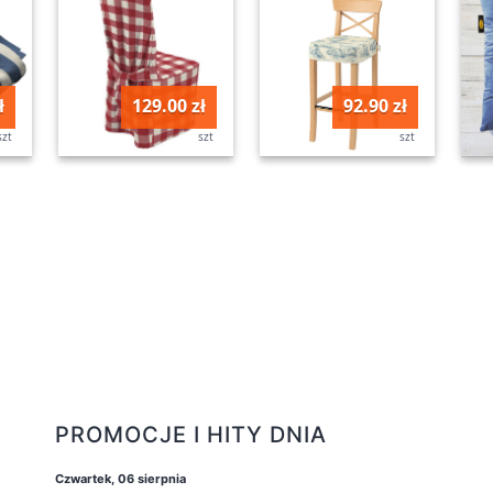
ł
129.00 zł
92.90 zł
szt
szt
szt
PROMOCJE I HITY DNIA
Czwartek, 06 sierpnia