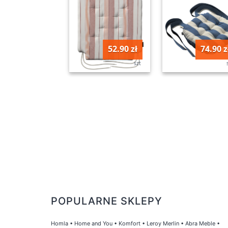
52.90 zł
74.90 z
szt
POPULARNE SKLEPY
Homla
•
Home and You
•
Komfort
•
Leroy Merlin
•
Abra Meble
•