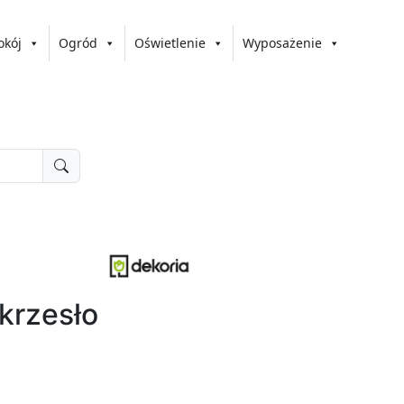
okój
Ogród
Oświetlenie
Wyposażenie
 krzesło