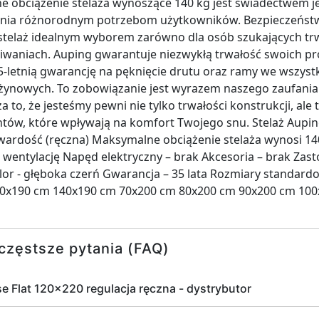
 obciążenie stelaża wynoszące 140 kg jest świadectwem je
tania różnorodnym potrzebom użytkowników. Bezpieczeństw
 stelaż idealnym wyborem zarówno dla osób szukających trw
iwaniach. Auping gwarantuje niezwykłą trwałość swoich pr
-letnią gwarancję na pęknięcie drutu oraz ramy we wszys
żynowych. To zobowiązanie jest wyrazem naszego zaufania d
to, że jesteśmy pewni nie tylko trwałości konstrukcji, ale 
ów, które wpływają na komfort Twojego snu. Stelaż Aupin
 twardość (ręczna) Maksymalne obciążenie stelaża wynosi 1
i wentylację Napęd elektryczny – brak Akcesoria – brak Za
or - głęboka czerń Gwarancja – 35 lata Rozmiary standar
0x190 cm 140x190 cm 70x200 cm 80x200 cm 90x200 cm 10
częstsze pytania (FAQ)
e Flat 120x220 regulacja ręczna - dystrybutor