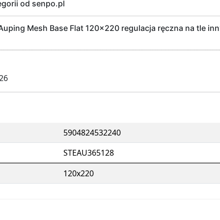
egorii od senpo.pl
uping Mesh Base Flat 120x220 regulacja ręczna na tle in
026
5904824532240
STEAU365128
120x220