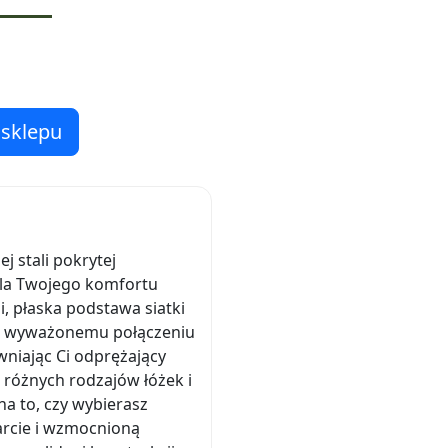
 sklepu
 stali pokrytej
 dla Twojego komfortu
 płaska podstawa siatki
ęki wyważonemu połączeniu
wniając Ci odprężający
 różnych rodzajów łóżek i
na to, czy wybierasz
arcie i wzmocnioną