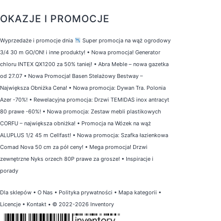
OKAZJE I PROMOCJE
Wyprzedaże i promocje dnia
Super promocja na wąż ogrodowy
3/4 30 m GO/ON! i inne produkty!
•
Nowa promocja! Generator
chloru INTEX QX1200 za 50% taniej!
•
Abra Meble – nowa gazetka
od 27.07
•
Nowa Promocja! Basen Stelażowy Bestway –
Największa Obniżka Cena!
•
Nowa promocja: Dywan Tra. Polonia
Azer -70%!
•
Rewelacyjna promocja: Drzwi TEMIDAS inox antracyt
80 prawe -60%!
•
Nowa promocja: Zestaw mebli plastikowych
CORFU – największa obniżka!
•
Promocja na Wózek na wąż
ALUPLUS 1/2 45 m Cellfast!
•
Nowa promocja: Szafka łazienkowa
Comad Nova 50 cm za pół ceny!
•
Mega promocja! Drzwi
zewnętrzne Nyks orzech 80P prawe za grosze!
•
Inspiracje i
porady
Dla sklepów
•
O Nas
•
Polityka prywatności
•
Mapa kategorii
•
Licencje
•
Kontakt
• © 2022-2026 Inventory