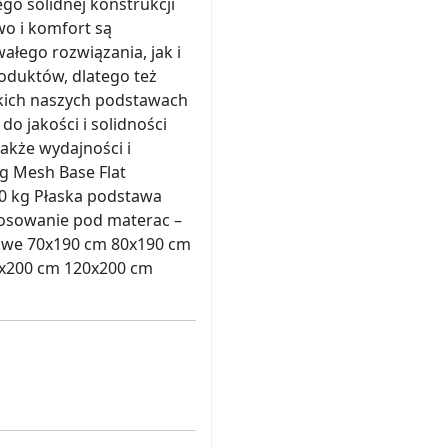
go solidnej konstrukcji
o i komfort są
ałego rozwiązania, jak i
oduktów, dlatego też
tkich naszych podstawach
o jakości i solidności
także wydajności i
g Mesh Base Flat
40 kg Płaska podstawa
stosowanie pod materac –
dowe 70x190 cm 80x190 cm
0x200 cm 120x200 cm