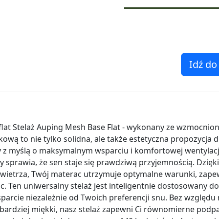
Idź do
lat Stelaż Auping Mesh Base Flat - wykonany ze wzmocnionej
ową to nie tylko solidna, ale także estetyczna propozycja
z myślą o maksymalnym wsparciu i komfortowej wentylacji,
ry sprawia, że sen staje się prawdziwą przyjemnością. Dzi
powietrza, Twój materac utrzymuje optymalne warunki, zape
. Ten uniwersalny stelaż jest inteligentnie dostosowany do
arcie niezależnie od Twoich preferencji snu. Bez względu 
 bardziej miękki, nasz stelaż zapewni Ci równomierne podp