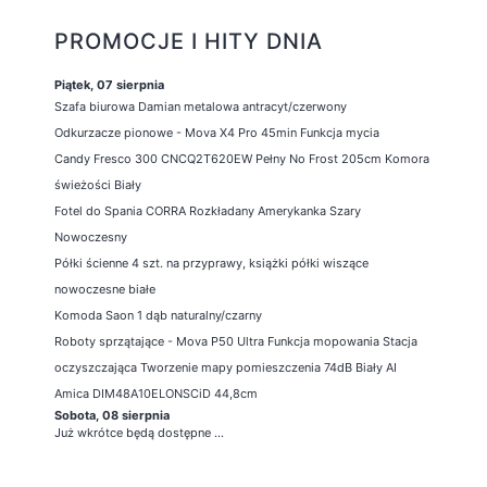
PROMOCJE I HITY DNIA
Piątek, 07 sierpnia
Szafa biurowa Damian metalowa antracyt/czerwony
Odkurzacze pionowe - Mova X4 Pro 45min Funkcja mycia
Candy Fresco 300 CNCQ2T620EW Pełny No Frost 205cm Komora
świeżości Biały
Fotel do Spania CORRA Rozkładany Amerykanka Szary
Nowoczesny
Półki ścienne 4 szt. na przyprawy, książki półki wiszące
nowoczesne białe
Komoda Saon 1 dąb naturalny/czarny
Roboty sprzątające - Mova P50 Ultra Funkcja mopowania Stacja
oczyszczająca Tworzenie mapy pomieszczenia 74dB Biały AI
Amica DIM48A10ELONSCiD 44,8cm
Sobota, 08 sierpnia
Już wkrótce będą dostępne ...