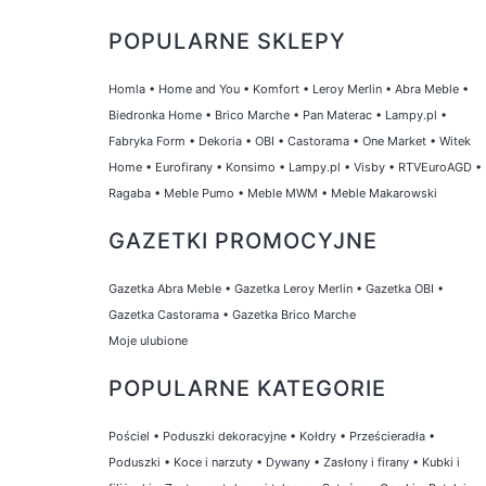
POPULARNE SKLEPY
Homla
•
Home and You
•
Komfort
•
Leroy Merlin
•
Abra Meble
•
Biedronka Home
•
Brico Marche
•
Pan Materac
•
Lampy.pl
•
Fabryka Form
•
Dekoria
•
OBI
•
Castorama
•
One Market
•
Witek
Home
•
Eurofirany
•
Konsimo
•
Lampy.pl
•
Visby
•
RTVEuroAGD
•
Ragaba
•
Meble Pumo
•
Meble MWM
•
Meble Makarowski
GAZETKI PROMOCYJNE
Gazetka Abra Meble
•
Gazetka Leroy Merlin
•
Gazetka OBI
•
Gazetka Castorama
•
Gazetka Brico Marche
Moje ulubione
POPULARNE KATEGORIE
Pościel
•
Poduszki dekoracyjne
•
Kołdry
•
Prześcieradła
•
Poduszki
•
Koce i narzuty
•
Dywany
•
Zasłony i firany
•
Kubki i