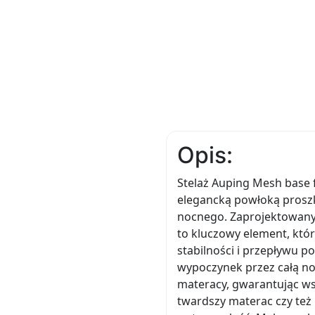
Opis:
Stelaż Auping Mesh base f
elegancką powłoką proszk
nocnego. Zaprojektowany 
to kluczowy element, któ
stabilności i przepływu 
wypoczynek przez całą noc
materacy, gwarantując wsp
twardszy materac czy też