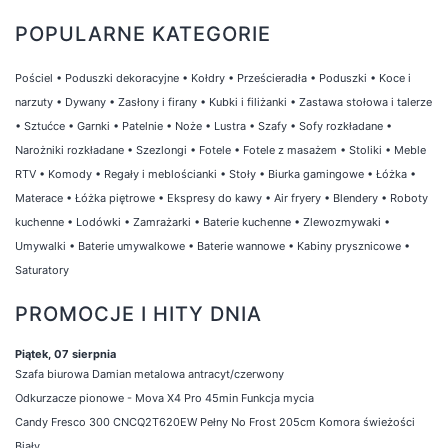
POPULARNE KATEGORIE
Pościel
•
Poduszki dekoracyjne
•
Kołdry
•
Prześcieradła
•
Poduszki
•
Koce i
narzuty
•
Dywany
•
Zasłony i firany
•
Kubki i filiżanki
•
Zastawa stołowa i talerze
•
Sztućce
•
Garnki
•
Patelnie
•
Noże
•
Lustra
•
Szafy
•
Sofy rozkładane
•
Narożniki rozkładane
•
Szezlongi
•
Fotele
•
Fotele z masażem
•
Stoliki
•
Meble
RTV
•
Komody
•
Regały i meblościanki
•
Stoły
•
Biurka gamingowe
•
Łóżka
•
Materace
•
Łóżka piętrowe
•
Ekspresy do kawy
•
Air fryery
•
Blendery
•
Roboty
kuchenne
•
Lodówki
•
Zamrażarki
•
Baterie kuchenne
•
Zlewozmywaki
•
Umywalki
•
Baterie umywalkowe
•
Baterie wannowe
•
Kabiny prysznicowe
•
Saturatory
PROMOCJE I HITY DNIA
Piątek, 07 sierpnia
Szafa biurowa Damian metalowa antracyt/czerwony
Odkurzacze pionowe - Mova X4 Pro 45min Funkcja mycia
Candy Fresco 300 CNCQ2T620EW Pełny No Frost 205cm Komora świeżości
Biały