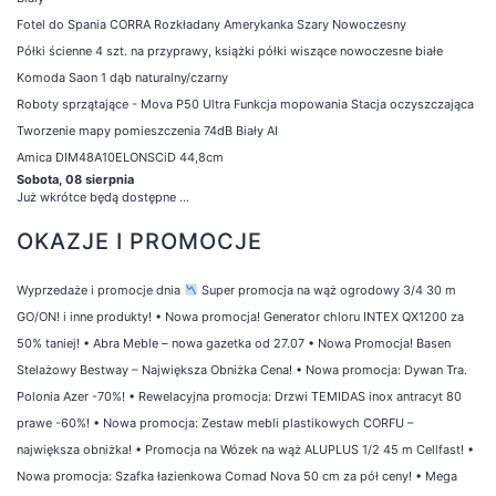
Fotel do Spania CORRA Rozkładany Amerykanka Szary Nowoczesny
Półki ścienne 4 szt. na przyprawy, książki półki wiszące nowoczesne białe
Komoda Saon 1 dąb naturalny/czarny
Roboty sprzątające - Mova P50 Ultra Funkcja mopowania Stacja oczyszczająca
Tworzenie mapy pomieszczenia 74dB Biały AI
Amica DIM48A10ELONSCiD 44,8cm
Sobota, 08 sierpnia
Już wkrótce będą dostępne ...
OKAZJE I PROMOCJE
Wyprzedaże i promocje dnia
Super promocja na wąż ogrodowy 3/4 30 m
GO/ON! i inne produkty!
•
Nowa promocja! Generator chloru INTEX QX1200 za
50% taniej!
•
Abra Meble – nowa gazetka od 27.07
•
Nowa Promocja! Basen
Stelażowy Bestway – Największa Obniżka Cena!
•
Nowa promocja: Dywan Tra.
Polonia Azer -70%!
•
Rewelacyjna promocja: Drzwi TEMIDAS inox antracyt 80
prawe -60%!
•
Nowa promocja: Zestaw mebli plastikowych CORFU –
największa obniżka!
•
Promocja na Wózek na wąż ALUPLUS 1/2 45 m Cellfast!
•
Nowa promocja: Szafka łazienkowa Comad Nova 50 cm za pół ceny!
•
Mega