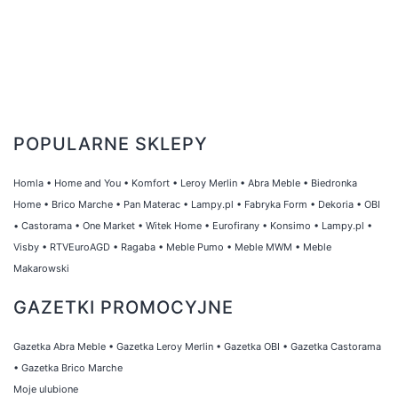
POPULARNE SKLEPY
Homla
•
Home and You
•
Komfort
•
Leroy Merlin
•
Abra Meble
•
Biedronka
Home
•
Brico Marche
•
Pan Materac
•
Lampy.pl
•
Fabryka Form
•
Dekoria
•
OBI
•
Castorama
•
One Market
•
Witek Home
•
Eurofirany
•
Konsimo
•
Lampy.pl
•
Visby
•
RTVEuroAGD
•
Ragaba
•
Meble Pumo
•
Meble MWM
•
Meble
Makarowski
GAZETKI PROMOCYJNE
Gazetka Abra Meble
•
Gazetka Leroy Merlin
•
Gazetka OBI
•
Gazetka Castorama
•
Gazetka Brico Marche
Moje ulubione