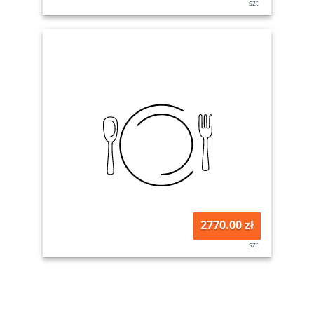
szt
2770.00 zł
szt