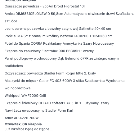
Osuszacze powietrza - EcoAir Droid Higrostat 10l
Amica DIM68B10ELONSWiD 59,8cm Automatyczne otwieranie drzwi Szuflada na
sztućce
Jednobarwna poszewka z bawełny satynowej Satinette 40x40 cm
Pościel MAISY z pranej mikrofibry beżowa 140x200 + 1*50x60 cm
Fotel do Spania CORRA Rozkładany Amerykanka Szary Nowoczesny
Ekspres do zabudowy Electrolux 900 EBC85H - czarny
Panel podłogowy wodoodporny Dąb Belmond 077R ze zintegrowanym
podkładem
Oczyszczacz powietrza Stadler Form Roger little 2, biały
Maszynki do mięsa - Catler FG 403 600W 3 sitka Szatkownica Wyciskarka
wolnoobrotowa
Whirlpool WMF200G Grill
Ekspres ciśnieniowy CHiATO coffeePLAY 5-in-1 – używany, szary
Nawilżacz ewaporacyjny Stadler Form Karl
Adler AD 4226 700W
Czwartek, 06 sierpnia
Już wkrótce będą dostępne ...