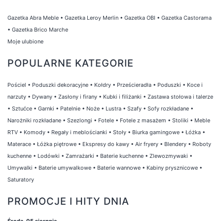
Gazetka Abra Meble
•
Gazetka Leroy Merlin
•
Gazetka OBI
•
Gazetka Castorama
•
Gazetka Brico Marche
Moje ulubione
POPULARNE KATEGORIE
Pościel
•
Poduszki dekoracyjne
•
Kołdry
•
Prześcieradła
•
Poduszki
•
Koce i
narzuty
•
Dywany
•
Zasłony i firany
•
Kubki i filiżanki
•
Zastawa stołowa i talerze
•
Sztućce
•
Garnki
•
Patelnie
•
Noże
•
Lustra
•
Szafy
•
Sofy rozkładane
•
Narożniki rozkładane
•
Szezlongi
•
Fotele
•
Fotele z masażem
•
Stoliki
•
Meble
RTV
•
Komody
•
Regały i meblościanki
•
Stoły
•
Biurka gamingowe
•
Łóżka
•
Materace
•
Łóżka piętrowe
•
Ekspresy do kawy
•
Air fryery
•
Blendery
•
Roboty
kuchenne
•
Lodówki
•
Zamrażarki
•
Baterie kuchenne
•
Zlewozmywaki
•
Umywalki
•
Baterie umywalkowe
•
Baterie wannowe
•
Kabiny prysznicowe
•
Saturatory
PROMOCJE I HITY DNIA
Środa, 05 sierpnia