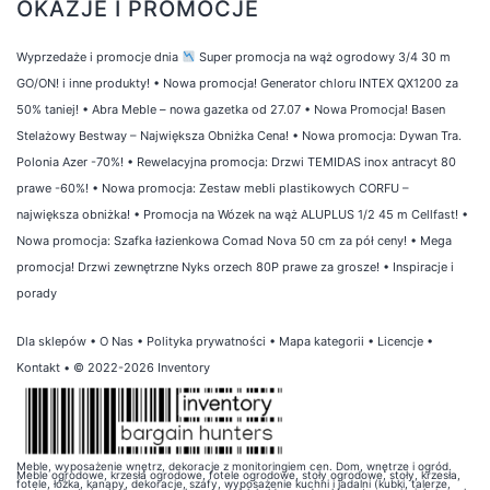
OKAZJE I PROMOCJE
Wyprzedaże i promocje dnia
Super promocja na wąż ogrodowy 3/4 30 m
GO/ON! i inne produkty!
•
Nowa promocja! Generator chloru INTEX QX1200 za
50% taniej!
•
Abra Meble – nowa gazetka od 27.07
•
Nowa Promocja! Basen
Stelażowy Bestway – Największa Obniżka Cena!
•
Nowa promocja: Dywan Tra.
Polonia Azer -70%!
•
Rewelacyjna promocja: Drzwi TEMIDAS inox antracyt 80
prawe -60%!
•
Nowa promocja: Zestaw mebli plastikowych CORFU –
największa obniżka!
•
Promocja na Wózek na wąż ALUPLUS 1/2 45 m Cellfast!
•
Nowa promocja: Szafka łazienkowa Comad Nova 50 cm za pół ceny!
•
Mega
promocja! Drzwi zewnętrzne Nyks orzech 80P prawe za grosze!
•
Inspiracje i
porady
Dla sklepów
•
O Nas
•
Polityka prywatności
•
Mapa kategorii
•
Licencje
•
Kontakt
• © 2022-2026 Inventory
Meble, wyposażenie wnętrz, dekoracje z monitoringiem cen. Dom, wnętrze i ogród.
Meble ogrodowe, krzesła ogrodowe, fotele ogrodowe, stoły ogrodowe, stoły, krzesła,
fotele, łóżka, kanapy, dekoracje, szafy, wyposażenie kuchni i jadalni (kubki, talerze,