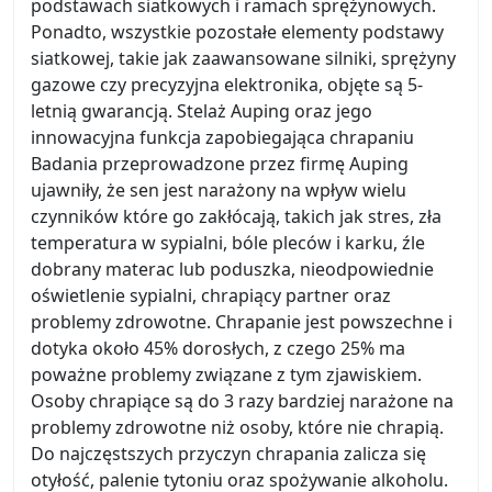
podstawach siatkowych i ramach sprężynowych.
Ponadto, wszystkie pozostałe elementy podstawy
siatkowej, takie jak zaawansowane silniki, sprężyny
gazowe czy precyzyjna elektronika, objęte są 5-
letnią gwarancją. Stelaż Auping oraz jego
innowacyjna funkcja zapobiegająca chrapaniu
Badania przeprowadzone przez firmę Auping
ujawniły, że sen jest narażony na wpływ wielu
czynników które go zakłócają, takich jak stres, zła
temperatura w sypialni, bóle pleców i karku, źle
dobrany materac lub poduszka, nieodpowiednie
oświetlenie sypialni, chrapiący partner oraz
problemy zdrowotne. Chrapanie jest powszechne i
dotyka około 45% dorosłych, z czego 25% ma
poważne problemy związane z tym zjawiskiem.
Osoby chrapiące są do 3 razy bardziej narażone na
problemy zdrowotne niż osoby, które nie chrapią.
Do najczęstszych przyczyn chrapania zalicza się
otyłość, palenie tytoniu oraz spożywanie alkoholu.