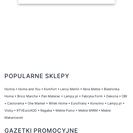
POPULARNE SKLEPY
Homla
•
Home and You
•
Komfort
•
Leroy Merlin
•
Abra Meble
•
Biedronka
Home
•
Brico Marche
•
Pan Materac
•
Lampy.pl
•
Fabryka Form
•
Dekoria
•
OBI
•
Castorama
•
One Market
•
Witek Home
•
Eurofirany
•
Konsimo
•
Lampy.pl
•
Visby
•
RTVEuroAGD
•
Ragaba
•
Meble Pumo
•
Meble MWM
•
Meble
Makarowski
GAZETKI PROMOCYJNE