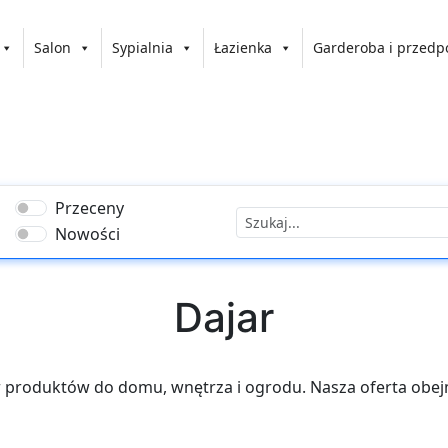
Salon
Sypialnia
Łazienka
Garderoba i przedp
Przeceny
Nowości
Dajar
ór produktów do domu, wnętrza i ogrodu. Nasza oferta obe
eż do pielęgnacji ogrodu. Dostarczamy produkty wysokiej ja