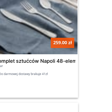
259.00 zł
szt
y AMBITION
omplet sztućców Napoli 48-elementowy AMBI
ar
o darmowej dostawy brakuje 41zł