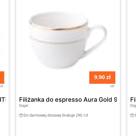
9.90 zł
szt
szt
ITION
Filiżanka do espresso Aura Gold 90 ml
F
Dajar
Daj
Do darmowej dostawy brakuje 290.1zł
D