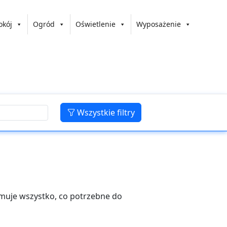
okój
Ogród
Oświetlenie
Wyposażenie
Wszystkie filtry
jmuje wszystko, co potrzebne do
kości, które spełnią oczekiwania nawet