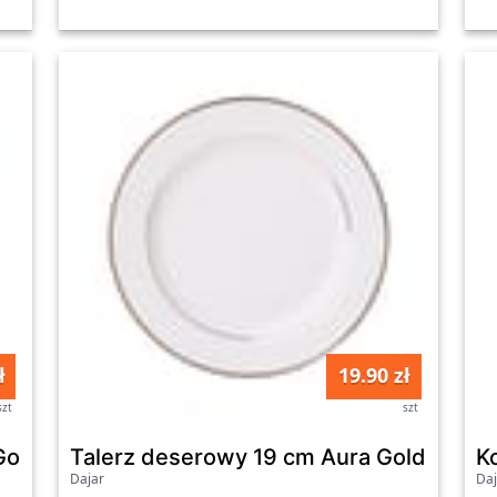
ł
19.90 zł
szt
szt
 Gold AMBITION
Talerz deserowy 19 cm Aura Gold AMBI
K
Dajar
Daj