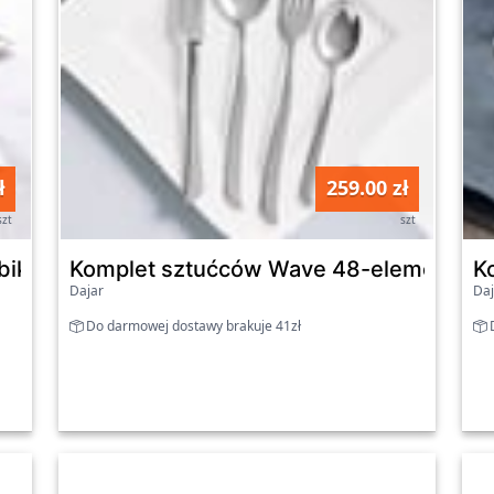
ł
259.00 zł
szt
szt
ubiko 18-elementowy AMBITION
Komplet sztućców Wave 48-elementow
K
Dajar
Daj
Do darmowej dostawy brakuje 41zł
D