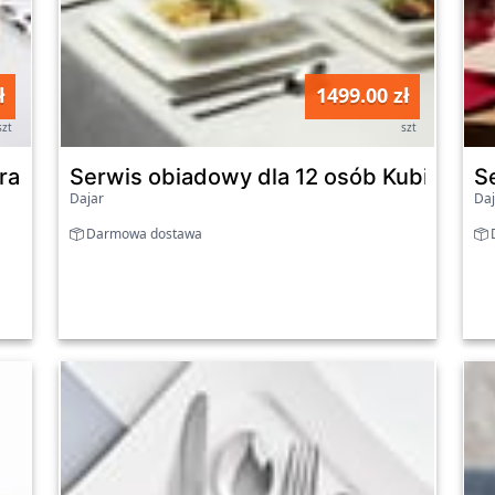
ł
1499.00 zł
szt
szt
ura Gold 18-elementowy AMBITION
Serwis obiadowy dla 12 osób Kubiko 4
S
Dajar
Daj
Darmowa dostawa
D