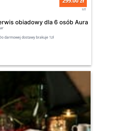
299.00 zł
szt
2-elementowy AMBITION
erwis obiadowy dla 6 osób Aura Silver 18-el
ar
o darmowej dostawy brakuje 1zł