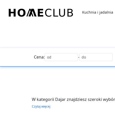
Przejdź
do
Kuchnia i jadalnia
treści
Homeclub
Cena:
-
W kategorii Dajar znajdziesz szeroki wyb
urządzenia i ozdobienia wnętrz, jak równi
Czytaj więcej
najbardziej wymagających klientów.