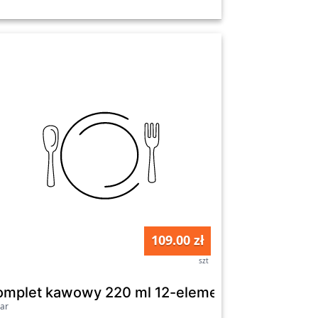
109.00 zł
szt
TION
omplet kawowy 220 ml 12-elementowy Aura G
ar