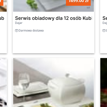
ł
1699.00 zł
szt
szt
Kubiko 77-elementowy AMBITION
Serwis obiadowy dla 12 osób Kubiko 5
S
Dajar
Daj
Darmowa dostawa
D