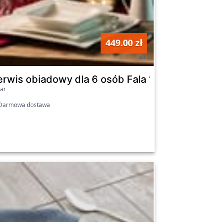
449.00 zł
szt
2-elementowy AMBITION
erwis obiadowy dla 6 osób Fala 18-elementow
ar
armowa dostawa