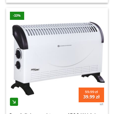
-33%
59.99 zł
39.99 zł
szt