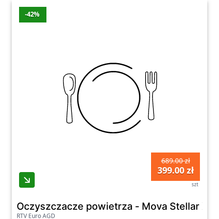
-42%
689.00 zł
399.00 zł
szt
Oczyszczacze powietrza - Mova Stellar X10
RTV Euro AGD