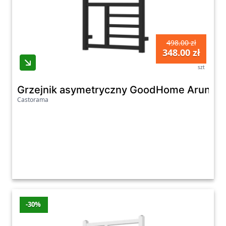
498.00 zł
348.00 zł
szt
Grzejnik asymetryczny GoodHome Arundel 
Castorama
-30%