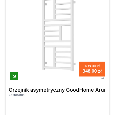
498.00 zł
348.00 zł
szt
Grzejnik asymetryczny GoodHome Arundel 
Castorama