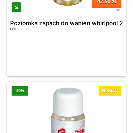
42.50 zł
szt
Poziomka zapach do wanien whirlpool 250
OBI
-50%
Nowość