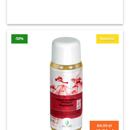
-50%
Nowość
84.99 zł