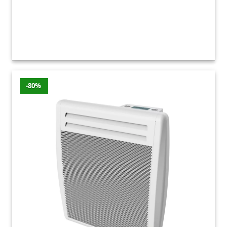
satysfakcję z zakupów, dlatego każdy znajdzie
u nas coś odpowiedniego dla siebie.
Nie czekaj dłużej – zapoznaj się z naszą ofertą
w kategorii Ogrzewanie i wentylacja na naszej
platformie zakupowej i zadziw swoje domowe
wnętrza. Dzięki naszym produktom będziesz
-80%
mógł cieszyć się komfortowym i zdrowym
otoczeniem, które przyczyni się do Twojego
codziennego dobrostanu i wygody.
Zachęcamy do zapoznania się z naszą pełną
ofertą i znalezienia rozwiązań, które spełnią
Twoje oczekiwania.
Ogrzewanie i wentylacja –
najnowsze promocje
Promocje z ostatnich 7 dni