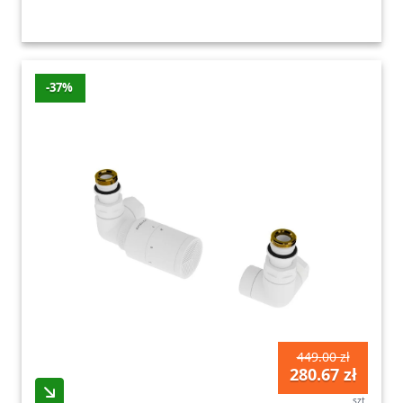
-37%
449.00 zł
280.67 zł
szt