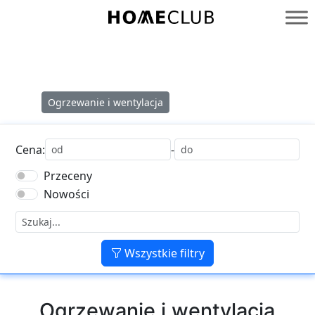
Przejdź
do
Homeclub
treści
Ogrzewanie i wentylacja
Cena:
-
Przeceny
Nowości
Wszystkie filtry
Ogrzewanie i wentylacja