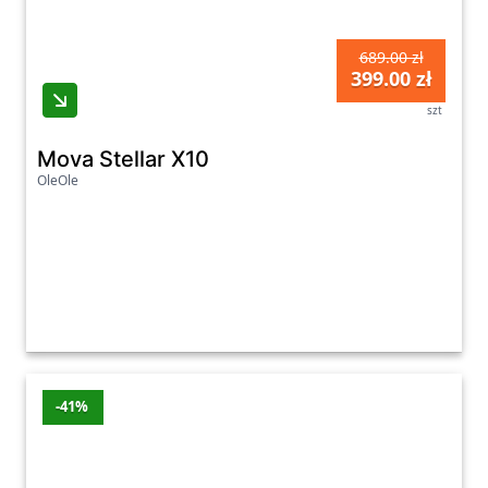
689.00 zł
399.00 zł
szt
Mova Stellar X10
OleOle
-41%