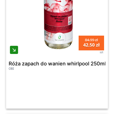
84.99 zł
42.50 zł
szt
Róża zapach do wanien whirlpool 250ml
OBI