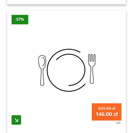
07.08.2026
Zobacz wszystkie oferty promocyjne poniżej.
-57%
339.00 zł
146.00 zł
szt