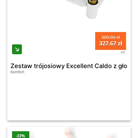
509.00 zł
327.67 zł
szt
Zestaw trójosiowy Excellent Caldo z głowi
Komfort
-33%