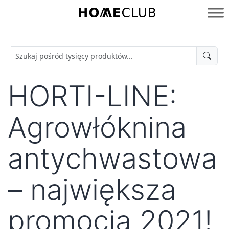
Przejdź
do
Homeclub
treści
HORTI-LINE:
Agrowłóknina
antychwastowa
– największa
promocja 2021!