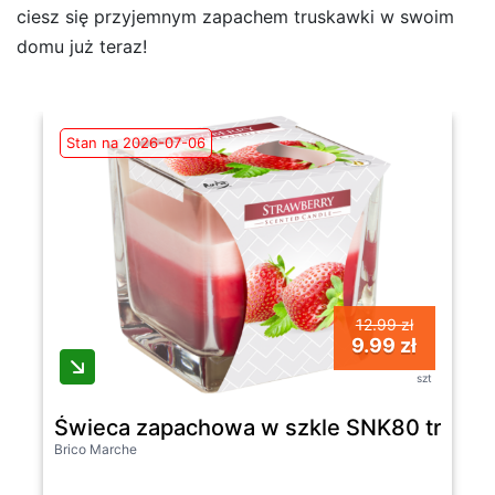
ciesz się przyjemnym zapachem truskawki w swoim
domu już teraz!
Stan na 2026-07-06
12.99 zł
9.99 zł
szt
Świeca zapachowa w szkle SNK80 truska
Brico Marche