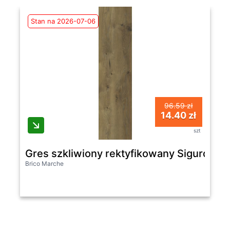
Stan na 2026-07-06
96.59 zł
14.40 zł
szt
Gres szkliwiony rektyfikowany Sigurd W
Brico Marche