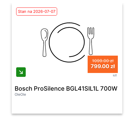
Stan na 2026-07-07
1099.00 zł
799.00 zł
szt
Bosch ProSilence BGL41SIL1L 700W Szczo
OleOle