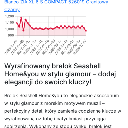
Blanco ZIA XL 6 S COMPACT 526019 Granitowy
Czarny
Wyrafinowany brelok Seashell
Home&you w stylu glamour – dodaj
elegancji do swoich kluczy!
Brelok Seashell Home&you to eleganckie akcesorium
w stylu glamour z morskim motywem muszli –
perfekcyjny detal, który zamienia codzienne klucze w
wyrafinowaną ozdobę i natychmiast przyciąga
spojrzenia. Wykonany ze stopu cynku, brelok jest