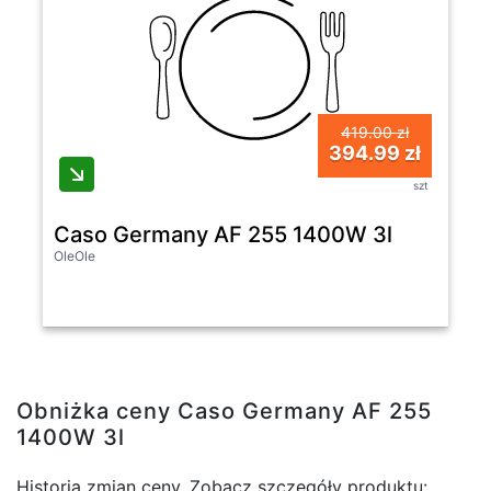
419.00 zł
394.99 zł
szt
Caso Germany AF 255 1400W 3l
OleOle
Obniżka ceny Caso Germany AF 255
1400W 3l
Historia zmian ceny. Zobacz szczegóły produktu: