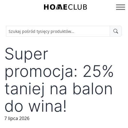
Przejdź
do
Homeclub
treści
Super
promocja: 25%
taniej na balon
do wina!
7 lipca 2026