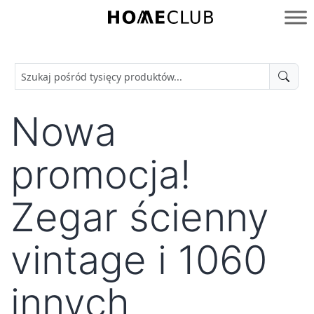
Przejdź
do
Homeclub
treści
Nowa
promocja!
Zegar ścienny
vintage i 1060
innych