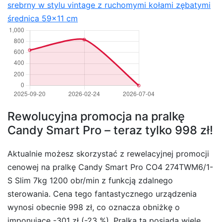
srebrny w stylu vintage z ruchomymi kołami zębatymi
średnica 59×11 cm
Rewolucyjna promocja na pralkę
Candy Smart Pro – teraz tylko 998 zł!
Aktualnie możesz skorzystać z rewelacyjnej promocji
cenowej na pralkę Candy Smart Pro CO4 274TWM6/1-
S Slim 7kg 1200 obr/min z funkcją zdalnego
sterowania. Cena tego fantastycznego urządzenia
wynosi obecnie 998 zł, co oznacza obniżkę o
imponujące -301 zł (-23 %). Pralka ta posiada wiele