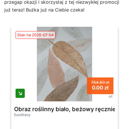
przegap okazji i skorzystaj z tej niezwykłej promocji
już teraz! Bużka już na Ciebie czeka!
Stan na 2026-07-04
764.80 zł
0.00 zł
szt
Obraz roślinny biało, beżowy ręcznie ma
Eurofirany