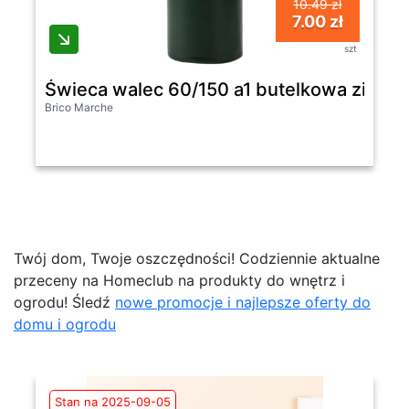
10.49 zł
7.00 zł
szt
Świeca walec 60/150 a1 butelkowa zieleń 
Brico Marche
Twój dom, Twoje oszczędności! Codziennie aktualne
przeceny na Homeclub na produkty do wnętrz i
ogrodu! Śledź
nowe promocje i najlepsze oferty do
domu i ogrodu
Stan na 2025-09-05