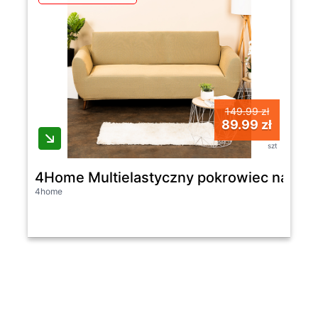
149.99 zł
89.99 zł
szt
4Home Multielastyczny pokrowiec na kan
4home