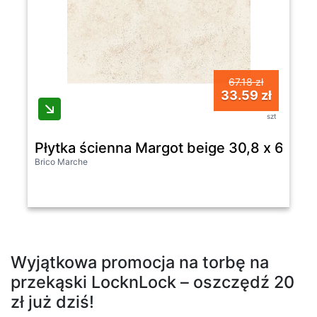
67.18 zł
33.59 zł
szt
Płytka ścienna Margot beige 30,8 x 60,8 G
Brico Marche
Wyjątkowa promocja na torbę na
przekąski LocknLock – oszczędź 20
zł już dziś!