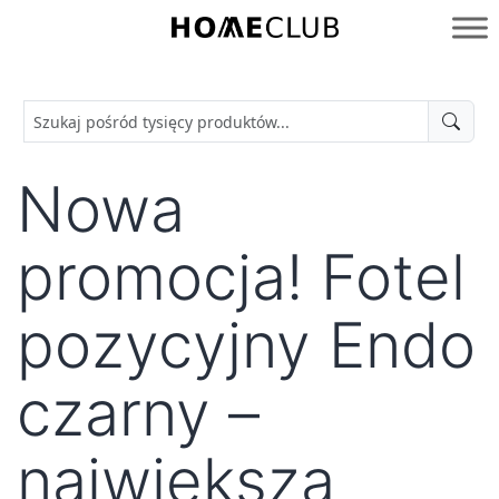
Przejdź
do
Homeclub
treści
Nowa
promocja! Fotel
pozycyjny Endo
czarny –
największa