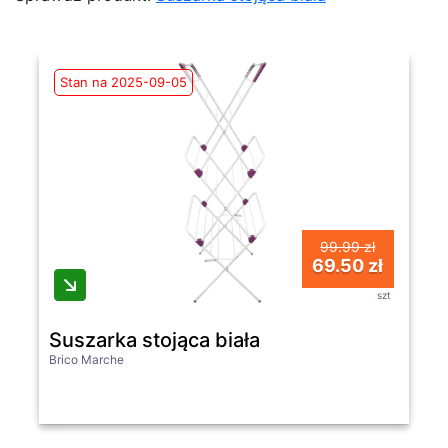
Stan na 2025-09-05
99.99 zł
69.50 zł
szt
Suszarka stojąca biała
Brico Marche