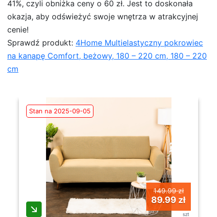
41%, czyli obniżka ceny o 60 zł. Jest to doskonała
okazja, aby odświeżyć swoje wnętrza w atrakcyjnej
cenie!
Sprawdź produkt:
4Home Multielastyczny pokrowiec
na kanapę Comfort, beżowy, 180 – 220 cm, 180 – 220
cm
Stan na 2025-09-05
149.99 zł
89.99 zł
szt