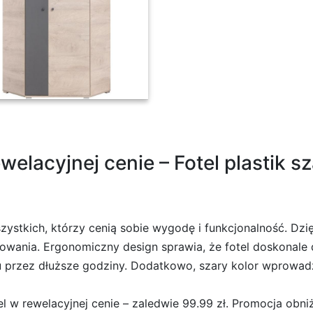
racyt
elacyjnej cenie – Fotel plastik sz
szystkich, którzy cenią sobie wygodę i funkcjonalność. Dzi
wania. Ergonomiczny design sprawia, że fotel doskonale d
u przez dłuższe godziny. Dodatkowo, szary kolor wprowadz
l w rewelacyjnej cenie – zaledwie 99.99 zł. Promocja obni