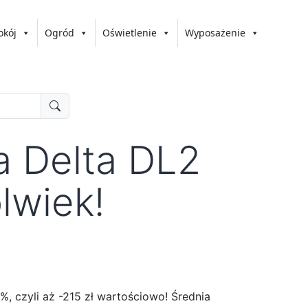
okój
Ogród
Oświetlenie
Wyposażenie
a Delta DL2
lwiek!
 czyli aż -215 zł wartościowo! Średnia