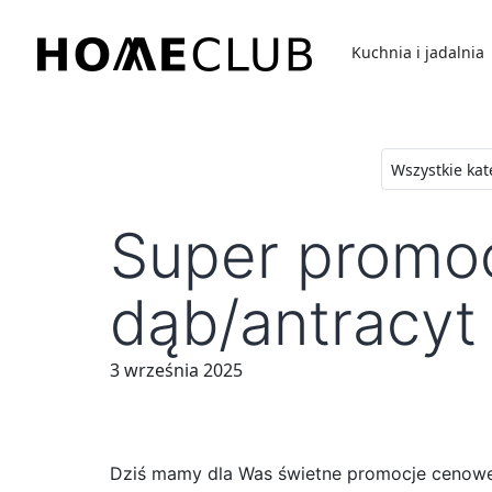
Przejdź
do
Kuchnia i jadalnia
treści
Homeclub
Super promoc
dąb/antracyt 
3 września 2025
Dziś mamy dla Was świetne promocje cenowe 