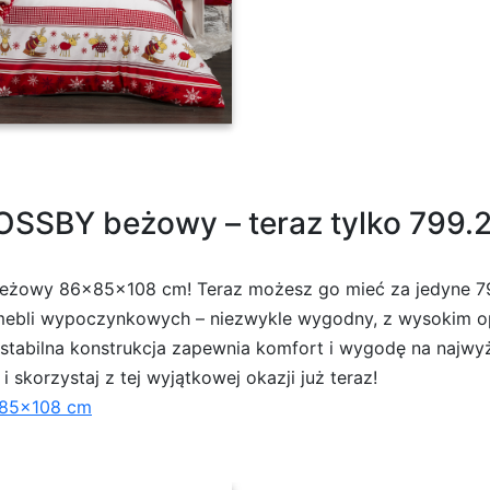
niana Renifery, 140 x 200 cm, 70 x 90 cm
OSSBY beżowy – teraz tylko 799.2 
beżowy 86x85x108 cm! Teraz możesz go mieć za jedyne 79
d mebli wypoczynkowych – niezwykle wygodny, z wysokim op
 a stabilna konstrukcja zapewnia komfort i wygodę na naj
 skorzystaj z tej wyjątkowej okazji już teraz!
x85x108 cm