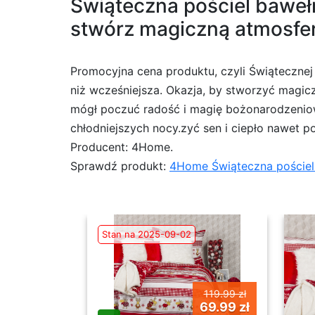
Świąteczna pościel baweł
stwórz magiczną atmosferę
Promocyjna cena produktu, czyli Świątecznej 
niż wcześniejsza. Okazja, by stworzyć magicz
mógł poczuć radość i magię bożonarodzenio
chłodniejszych nocy.zyć sen i ciepło nawet p
Producent: 4Home.
Sprawdź produkt:
4Home Świąteczna pościel 
Stan na 2025-09-02
119.99 zł
69.99 zł