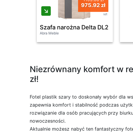
975.92 zł
szt
Szafa narożna Delta DL2 dąb/ant
Abra Meble
Niezrównany komfort w rew
zł!
Fotel plastik szary to doskonały wybór dla w
zapewnia komfort i stabilność podczas użytko
rozwiązanie dla osób pracujących przy biurk
nowoczesności.
Aktualnie możesz nabyć ten fantastyczny fote