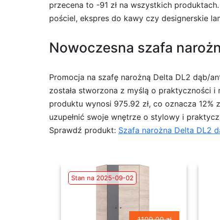
przecena to -91 zł na wszystkich produktach.
pościel, ekspres do kawy czy designerskie la
Nowoczesna szafa narożna 
Promocja na szafę narożną Delta DL2 dąb/ant
została stworzona z myślą o praktyczności i
produktu wynosi 975.92 zł, co oznacza 12% zn
uzupełnić swoje wnętrze o stylowy i praktyc
Sprawdź produkt:
Szafa narożna Delta DL2 d
Stan na 2025-09-02
1109.00 zł