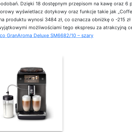
odobań. Dzięki 18 dostępnym przepisom na kawę oraz 6 p
orowy wyświetlacz dotykowy oraz funkcje takie jak „Coffee
ena produktu wynosi 3484 zł, co oznacza obniżkę o -215 zł
 wyjątkowymi możliwościami tego ekspresu za atrakcyjną c
co GranAroma Deluxe SM6682/10 – szary
nAroma Deluxe SM6682/10 – szary