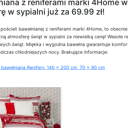
niana z reniferami marki 4Home w
 w sypialni już za 69.99 zł!
pościeli bawełnianej z reniferami marki 4Home, to obecnie 
ną atmosferę świąt w sypialni za niewielką cenę! Wesołe re
wych świąt. Miękka i wygodna bawełna gwarantuje komfor
odczas chłodniejszych nocy. Brakujące informacje:
bawełniana Renifery, 140 x 200 cm, 70 x 90 cm