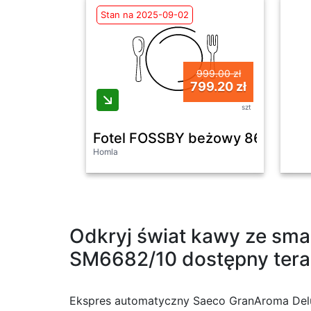
Stan na 2025-09-02
999.00 zł
799.20 zł
szt
Fotel FOSSBY beżowy 86x85x1
Homla
Odkryj świat kawy ze sm
SM6682/10 dostępny teraz
Ekspres automatyczny Saeco GranAroma Delux