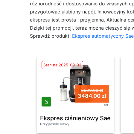
różnorodność i dostosowanie do własnych up
przygotować ulubiony napój. Innowacyjny kol
ekspresu jest prosta i przyjemna. Aktualna c
Dzięki tej promocji, teraz można cieszyć się
Sprawdź produkt:
Ekspres automatyczny Sae
Stan na 2025-09-02
3699.00 zł
3484.00 zł
szt
Ekspres ciśnieniowy Saeco Gra
Przyjaciele Kawy