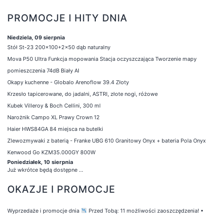
PROMOCJE I HITY DNIA
Niedziela, 09 sierpnia
Stół St-23 200x100+2x50 dąb naturalny
Mova P50 Ultra Funkcja mopowania Stacja oczyszczająca Tworzenie mapy
pomieszczenia 74dB Biały AI
Okapy kuchenne - Globalo Arenoflow 39.4 Złoty
Krzesło tapicerowane, do jadalni, ASTRI, złote nogi, różowe
Kubek Villeroy & Boch Cellini, 300 ml
Narożnik Campo XL Prawy Crown 12
Haier HWS84GA 84 miejsca na butelki
Zlewozmywaki z baterią - Franke UBG 610 Granitowy Onyx + bateria Pola Onyx
Kenwood Go KZM35.000GY 800W
Poniedziałek, 10 sierpnia
Już wkrótce będą dostępne ...
OKAZJE I PROMOCJE
Wyprzedaże i promocje dnia
Przed Tobą: 11 możliwości zaoszczędzenia!
•