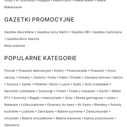
Visby
•
RTVEuroAGD
•
Ragaba
•
Meble Pumo
•
Meble MWM
•
Meble
Makarowski
GAZETKI PROMOCYJNE
Gazetka Abra Meble
•
Gazetka Leroy Merlin
•
Gazetka OBI
•
Gazetka Castorama
•
Gazetka Brico Marche
Moje ulubione
POPULARNE KATEGORIE
Pościel
•
Poduszki dekoracyjne
•
Kołdry
•
Prześcieradła
•
Poduszki
•
Koce i
narzuty
•
Dywany
•
Zasłony i firany
•
Kubki i filiżanki
•
Zastawa stołowa i talerze
•
Sztućce
•
Garnki
•
Patelnie
•
Noże
•
Lustra
•
Szafy
•
Sofy rozkładane
•
Narożniki rozkładane
•
Szezlongi
•
Fotele
•
Fotele z masażem
•
Stoliki
•
Meble
RTV
•
Komody
•
Regały i meblościanki
•
Stoły
•
Biurka gamingowe
•
Łóżka
•
Materace
•
Łóżka piętrowe
•
Ekspresy do kawy
•
Air fryery
•
Blendery
•
Roboty
kuchenne
•
Lodówki
•
Zamrażarki
•
Baterie kuchenne
•
Zlewozmywaki
•
Umywalki
•
Baterie umywalkowe
•
Baterie wannowe
•
Kabiny prysznicowe
•
Saturatory