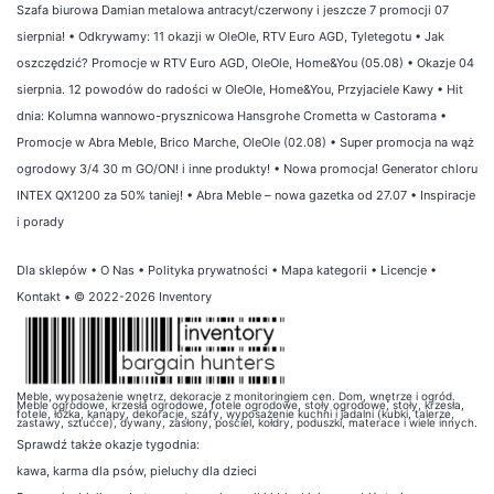
Szafa biurowa Damian metalowa antracyt/czerwony i jeszcze 7 promocji 07
sierpnia!
•
Odkrywamy: 11 okazji w OleOle, RTV Euro AGD, Tyletegotu
•
Jak
oszczędzić? Promocje w RTV Euro AGD, OleOle, Home&You (05.08)
•
Okazje 04
sierpnia. 12 powodów do radości w OleOle, Home&You, Przyjaciele Kawy
•
Hit
dnia: Kolumna wannowo-prysznicowa Hansgrohe Crometta w Castorama
•
Promocje w Abra Meble, Brico Marche, OleOle (02.08)
•
Super promocja na wąż
ogrodowy 3/4 30 m GO/ON! i inne produkty!
•
Nowa promocja! Generator chloru
INTEX QX1200 za 50% taniej!
•
Abra Meble – nowa gazetka od 27.07
•
Inspiracje
i porady
Dla sklepów
•
O Nas
•
Polityka prywatności
•
Mapa kategorii
•
Licencje
•
Kontakt
• © 2022-2026 Inventory
Meble, wyposażenie wnętrz, dekoracje z monitoringiem cen. Dom, wnętrze i ogród.
Meble ogrodowe, krzesła ogrodowe, fotele ogrodowe, stoły ogrodowe, stoły, krzesła,
fotele, łóżka, kanapy, dekoracje, szafy, wyposażenie kuchni i jadalni (kubki, talerze,
zastawy, sztućce), dywany, zasłony, pościel, kołdry, poduszki, materace i wiele innych.
Sprawdź także
okazje tygodnia
:
kawa
,
karma dla psów
,
pieluchy dla dzieci