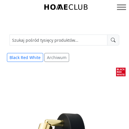
Przejdź
do
Homeclub
treści
Black Red White
Archiwum