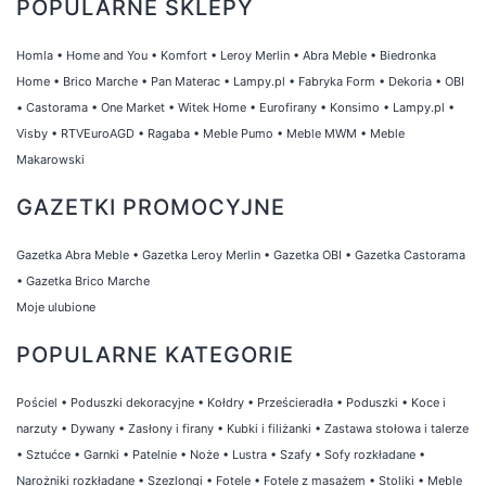
POPULARNE SKLEPY
Homla
•
Home and You
•
Komfort
•
Leroy Merlin
•
Abra Meble
•
Biedronka
Home
•
Brico Marche
•
Pan Materac
•
Lampy.pl
•
Fabryka Form
•
Dekoria
•
OBI
•
Castorama
•
One Market
•
Witek Home
•
Eurofirany
•
Konsimo
•
Lampy.pl
•
Visby
•
RTVEuroAGD
•
Ragaba
•
Meble Pumo
•
Meble MWM
•
Meble
Makarowski
GAZETKI PROMOCYJNE
Gazetka Abra Meble
•
Gazetka Leroy Merlin
•
Gazetka OBI
•
Gazetka Castorama
•
Gazetka Brico Marche
Moje ulubione
POPULARNE KATEGORIE
Pościel
•
Poduszki dekoracyjne
•
Kołdry
•
Prześcieradła
•
Poduszki
•
Koce i
narzuty
•
Dywany
•
Zasłony i firany
•
Kubki i filiżanki
•
Zastawa stołowa i talerze
•
Sztućce
•
Garnki
•
Patelnie
•
Noże
•
Lustra
•
Szafy
•
Sofy rozkładane
•
Narożniki rozkładane
•
Szezlongi
•
Fotele
•
Fotele z masażem
•
Stoliki
•
Meble