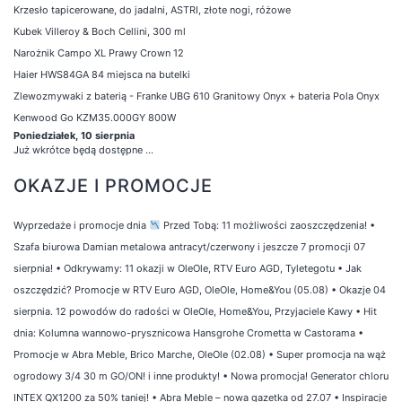
Krzesło tapicerowane, do jadalni, ASTRI, złote nogi, różowe
Kubek Villeroy & Boch Cellini, 300 ml
Narożnik Campo XL Prawy Crown 12
Haier HWS84GA 84 miejsca na butelki
Zlewozmywaki z baterią - Franke UBG 610 Granitowy Onyx + bateria Pola Onyx
Kenwood Go KZM35.000GY 800W
Poniedziałek, 10 sierpnia
Już wkrótce będą dostępne ...
OKAZJE I PROMOCJE
Wyprzedaże i promocje dnia
Przed Tobą: 11 możliwości zaoszczędzenia!
•
Szafa biurowa Damian metalowa antracyt/czerwony i jeszcze 7 promocji 07
sierpnia!
•
Odkrywamy: 11 okazji w OleOle, RTV Euro AGD, Tyletegotu
•
Jak
oszczędzić? Promocje w RTV Euro AGD, OleOle, Home&You (05.08)
•
Okazje 04
sierpnia. 12 powodów do radości w OleOle, Home&You, Przyjaciele Kawy
•
Hit
dnia: Kolumna wannowo-prysznicowa Hansgrohe Crometta w Castorama
•
Promocje w Abra Meble, Brico Marche, OleOle (02.08)
•
Super promocja na wąż
ogrodowy 3/4 30 m GO/ON! i inne produkty!
•
Nowa promocja! Generator chloru
INTEX QX1200 za 50% taniej!
•
Abra Meble – nowa gazetka od 27.07
•
Inspiracje