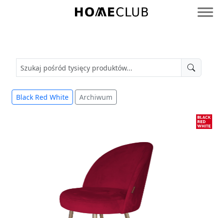
Przejdź
do
Homeclub
treści
Black Red White
Archiwum