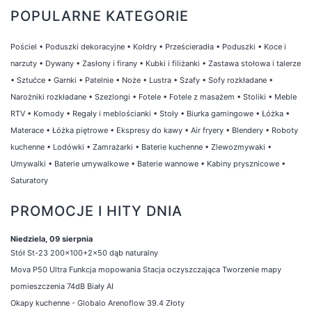
POPULARNE KATEGORIE
Pościel
•
Poduszki dekoracyjne
•
Kołdry
•
Prześcieradła
•
Poduszki
•
Koce i
narzuty
•
Dywany
•
Zasłony i firany
•
Kubki i filiżanki
•
Zastawa stołowa i talerze
•
Sztućce
•
Garnki
•
Patelnie
•
Noże
•
Lustra
•
Szafy
•
Sofy rozkładane
•
Narożniki rozkładane
•
Szezlongi
•
Fotele
•
Fotele z masażem
•
Stoliki
•
Meble
RTV
•
Komody
•
Regały i meblościanki
•
Stoły
•
Biurka gamingowe
•
Łóżka
•
Materace
•
Łóżka piętrowe
•
Ekspresy do kawy
•
Air fryery
•
Blendery
•
Roboty
kuchenne
•
Lodówki
•
Zamrażarki
•
Baterie kuchenne
•
Zlewozmywaki
•
Umywalki
•
Baterie umywalkowe
•
Baterie wannowe
•
Kabiny prysznicowe
•
Saturatory
PROMOCJE I HITY DNIA
Niedziela, 09 sierpnia
Stół St-23 200x100+2x50 dąb naturalny
Mova P50 Ultra Funkcja mopowania Stacja oczyszczająca Tworzenie mapy
pomieszczenia 74dB Biały AI
Okapy kuchenne - Globalo Arenoflow 39.4 Złoty