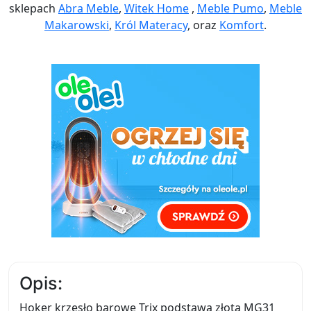
sklepach
Abra Meble
,
Witek Home
,
Meble Pumo
,
Meble
Makarowski
,
Król Materacy
, oraz
Komfort
.
Opis:
Hoker krzesło barowe Trix podstawa złota MG31