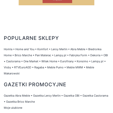
POPULARNE SKLEPY
Homla
•
Home and You
•
Komfort
•
Leroy Merlin
•
Abra Meble
•
Biedronka
Home
•
Brico Marche
•
Pan Materac
•
Lampy.pl
•
Fabryka Form
•
Dekoria
•
OBI
•
Castorama
•
One Market
•
Witek Home
•
Eurofirany
•
Konsimo
•
Lampy.pl
•
Visby
•
RTVEuroAGD
•
Ragaba
•
Meble Pumo
•
Meble MWM
•
Meble
Makarowski
GAZETKI PROMOCYJNE
Gazetka Abra Meble
•
Gazetka Leroy Merlin
•
Gazetka OBI
•
Gazetka Castorama
•
Gazetka Brico Marche
Moje ulubione