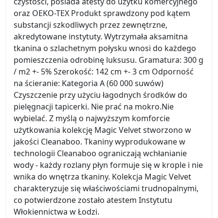
czystości, posiada atesty do użytku komercyjnego
oraz OEKO-TEX Produkt sprawdzony pod kątem
substancji szkodliwych przez zewnętrzne,
akredytowane instytuty. Wytrzymała aksamitna
tkanina o szlachetnym połysku wnosi do każdego
pomieszczenia odrobinę luksusu. Gramatura: 300 g
/ m2 +- 5% Szerokość: 142 cm +- 3 cm Odporność
na ścieranie: Kategoria A (60 000 suwów)
Czyszczenie przy użyciu łagodnych środków do
pielęgnacji tapicerki. Nie prać na mokro.Nie
wybielać. Z myślą o najwyższym komforcie
użytkowania kolekcję Magic Velvet stworzono w
jakości Cleanaboo. Tkaniny wyprodukowane w
technologii Cleanaboo ograniczają wchłanianie
wody - każdy rozlany płyn formuje się w krople i nie
wnika do wnętrza tkaniny. Kolekcja Magic Velvet
charakteryzuje się właściwościami trudnopalnymi,
co potwierdzone zostało atestem Instytutu
Włokiennictwa w Łodzi.