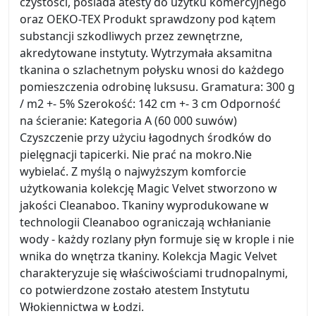
czystości, posiada atesty do użytku komercyjnego
oraz OEKO-TEX Produkt sprawdzony pod kątem
substancji szkodliwych przez zewnętrzne,
akredytowane instytuty. Wytrzymała aksamitna
tkanina o szlachetnym połysku wnosi do każdego
pomieszczenia odrobinę luksusu. Gramatura: 300 g
/ m2 +- 5% Szerokość: 142 cm +- 3 cm Odporność
na ścieranie: Kategoria A (60 000 suwów)
Czyszczenie przy użyciu łagodnych środków do
pielęgnacji tapicerki. Nie prać na mokro.Nie
wybielać. Z myślą o najwyższym komforcie
użytkowania kolekcję Magic Velvet stworzono w
jakości Cleanaboo. Tkaniny wyprodukowane w
technologii Cleanaboo ograniczają wchłanianie
wody - każdy rozlany płyn formuje się w krople i nie
wnika do wnętrza tkaniny. Kolekcja Magic Velvet
charakteryzuje się właściwościami trudnopalnymi,
co potwierdzone zostało atestem Instytutu
Włokiennictwa w Łodzi.