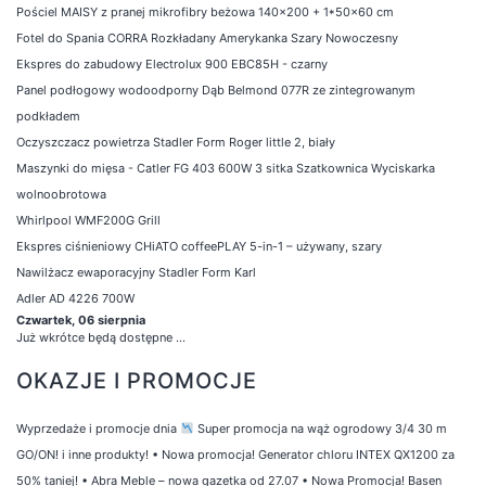
Pościel MAISY z pranej mikrofibry beżowa 140x200 + 1*50x60 cm
Fotel do Spania CORRA Rozkładany Amerykanka Szary Nowoczesny
Ekspres do zabudowy Electrolux 900 EBC85H - czarny
Panel podłogowy wodoodporny Dąb Belmond 077R ze zintegrowanym
podkładem
Oczyszczacz powietrza Stadler Form Roger little 2, biały
Maszynki do mięsa - Catler FG 403 600W 3 sitka Szatkownica Wyciskarka
wolnoobrotowa
Whirlpool WMF200G Grill
Ekspres ciśnieniowy CHiATO coffeePLAY 5-in-1 – używany, szary
Nawilżacz ewaporacyjny Stadler Form Karl
Adler AD 4226 700W
Czwartek, 06 sierpnia
Już wkrótce będą dostępne ...
OKAZJE I PROMOCJE
Wyprzedaże i promocje dnia
Super promocja na wąż ogrodowy 3/4 30 m
GO/ON! i inne produkty!
•
Nowa promocja! Generator chloru INTEX QX1200 za
50% taniej!
•
Abra Meble – nowa gazetka od 27.07
•
Nowa Promocja! Basen