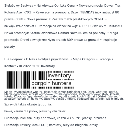
Stelażowy Bestway – Największa Obniżka Cena!
•
Nowa promocja: Dywan Tra.
Polonia Azer -70%!
•
Rewelacyjna promocja: Drzwi TEMIDAS inox antracyt 80
prawe -60%!
•
Nowa promocja: Zestaw mebli plastikowych CORFU –
największa obniżka!
•
Promocja na Wózek na wąż ALUPLUS 1/2 45 m Cellfast!
•
Nowa promocja: Szafka łazienkowa Comad Nova 50 cm za pół ceny!
•
Mega
promocja! Drzwi zewnętrzne Nyks orzech 80P prawe za grosze!
•
Inspiracje i
porady
Dla sklepów
•
O Nas
•
Polityka prywatności
•
Mapa kategorii
•
Licencje
•
Kontakt
• © 2022-2026 Inventory
Meble, wyposażenie wnętrz, dekoracje z monitoringiem cen. Dom, wnętrze i ogród.
Meble ogrodowe, krzesła ogrodowe, fotele ogrodowe, stoły ogrodowe, stoły, krzesła,
fotele, łóżka, kanapy, dekoracje, szafy, wyposażenie kuchni i jadalni (kubki, talerze,
zastawy, sztućce), dywany, zasłony, pościel, kołdry, poduszki, materace i wiele innych.
Sprawdź także
okazje tygodnia
:
kawa
,
karma dla psów
,
pieluchy dla dzieci
Promocje:
bielizna
,
buty sportowe
,
koszulki i bluzki
,
jeansy
,
biżuteria
Promocje:
rowery
,
deski SUP
,
namioty
,
buty do biegania
,
dresy