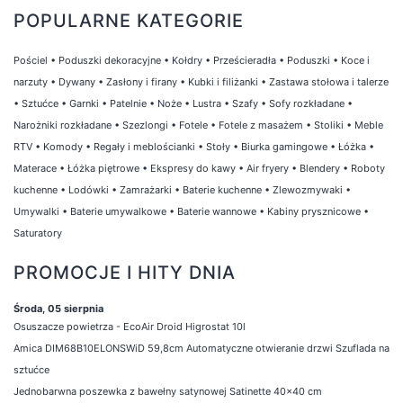
POPULARNE KATEGORIE
Pościel
•
Poduszki dekoracyjne
•
Kołdry
•
Prześcieradła
•
Poduszki
•
Koce i
narzuty
•
Dywany
•
Zasłony i firany
•
Kubki i filiżanki
•
Zastawa stołowa i talerze
•
Sztućce
•
Garnki
•
Patelnie
•
Noże
•
Lustra
•
Szafy
•
Sofy rozkładane
•
Narożniki rozkładane
•
Szezlongi
•
Fotele
•
Fotele z masażem
•
Stoliki
•
Meble
RTV
•
Komody
•
Regały i meblościanki
•
Stoły
•
Biurka gamingowe
•
Łóżka
•
Materace
•
Łóżka piętrowe
•
Ekspresy do kawy
•
Air fryery
•
Blendery
•
Roboty
kuchenne
•
Lodówki
•
Zamrażarki
•
Baterie kuchenne
•
Zlewozmywaki
•
Umywalki
•
Baterie umywalkowe
•
Baterie wannowe
•
Kabiny prysznicowe
•
Saturatory
PROMOCJE I HITY DNIA
Środa, 05 sierpnia
Osuszacze powietrza - EcoAir Droid Higrostat 10l
Amica DIM68B10ELONSWiD 59,8cm Automatyczne otwieranie drzwi Szuflada na
sztućce
Jednobarwna poszewka z bawełny satynowej Satinette 40x40 cm