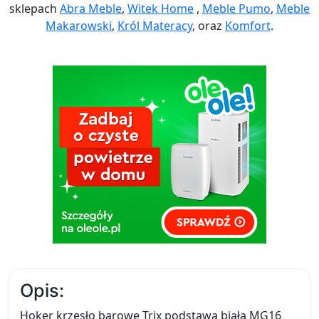
sklepach
Abra Meble
,
Witek Home
,
Meble Pumo
,
Meble
Makarowski
,
Król Materacy
, oraz
Komfort
.
Opis:
Hoker krzesło barowe Trix podstawa biała MG16