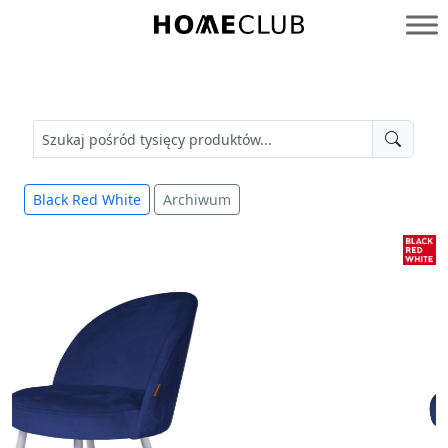
Przejdź
do
Homeclub
treści
Black Red White
Archiwum