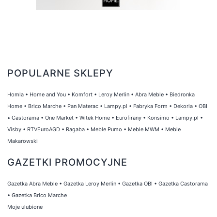
POPULARNE SKLEPY
Homla
•
Home and You
•
Komfort
•
Leroy Merlin
•
Abra Meble
•
Biedronka
Home
•
Brico Marche
•
Pan Materac
•
Lampy.pl
•
Fabryka Form
•
Dekoria
•
OBI
•
Castorama
•
One Market
•
Witek Home
•
Eurofirany
•
Konsimo
•
Lampy.pl
•
Visby
•
RTVEuroAGD
•
Ragaba
•
Meble Pumo
•
Meble MWM
•
Meble
Makarowski
GAZETKI PROMOCYJNE
Gazetka Abra Meble
•
Gazetka Leroy Merlin
•
Gazetka OBI
•
Gazetka Castorama
•
Gazetka Brico Marche
Moje ulubione