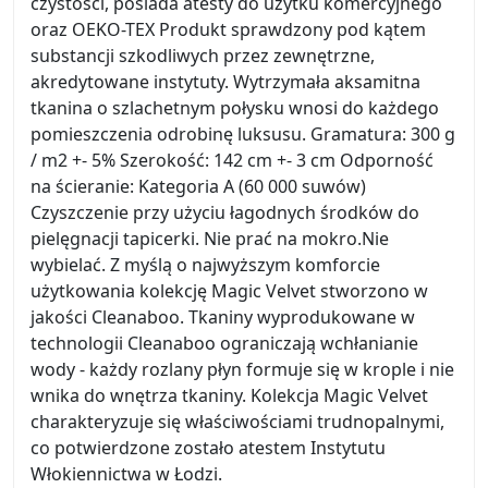
czystości, posiada atesty do użytku komercyjnego
oraz OEKO-TEX Produkt sprawdzony pod kątem
substancji szkodliwych przez zewnętrzne,
akredytowane instytuty. Wytrzymała aksamitna
tkanina o szlachetnym połysku wnosi do każdego
pomieszczenia odrobinę luksusu. Gramatura: 300 g
/ m2 +- 5% Szerokość: 142 cm +- 3 cm Odporność
na ścieranie: Kategoria A (60 000 suwów)
Czyszczenie przy użyciu łagodnych środków do
pielęgnacji tapicerki. Nie prać na mokro.Nie
wybielać. Z myślą o najwyższym komforcie
użytkowania kolekcję Magic Velvet stworzono w
jakości Cleanaboo. Tkaniny wyprodukowane w
technologii Cleanaboo ograniczają wchłanianie
wody - każdy rozlany płyn formuje się w krople i nie
wnika do wnętrza tkaniny. Kolekcja Magic Velvet
charakteryzuje się właściwościami trudnopalnymi,
co potwierdzone zostało atestem Instytutu
Włokiennictwa w Łodzi.