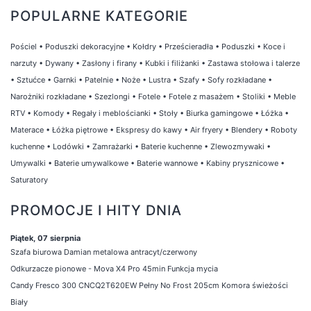
POPULARNE KATEGORIE
Pościel
•
Poduszki dekoracyjne
•
Kołdry
•
Prześcieradła
•
Poduszki
•
Koce i
narzuty
•
Dywany
•
Zasłony i firany
•
Kubki i filiżanki
•
Zastawa stołowa i talerze
•
Sztućce
•
Garnki
•
Patelnie
•
Noże
•
Lustra
•
Szafy
•
Sofy rozkładane
•
Narożniki rozkładane
•
Szezlongi
•
Fotele
•
Fotele z masażem
•
Stoliki
•
Meble
RTV
•
Komody
•
Regały i meblościanki
•
Stoły
•
Biurka gamingowe
•
Łóżka
•
Materace
•
Łóżka piętrowe
•
Ekspresy do kawy
•
Air fryery
•
Blendery
•
Roboty
kuchenne
•
Lodówki
•
Zamrażarki
•
Baterie kuchenne
•
Zlewozmywaki
•
Umywalki
•
Baterie umywalkowe
•
Baterie wannowe
•
Kabiny prysznicowe
•
Saturatory
PROMOCJE I HITY DNIA
Piątek, 07 sierpnia
Szafa biurowa Damian metalowa antracyt/czerwony
Odkurzacze pionowe - Mova X4 Pro 45min Funkcja mycia
Candy Fresco 300 CNCQ2T620EW Pełny No Frost 205cm Komora świeżości
Biały