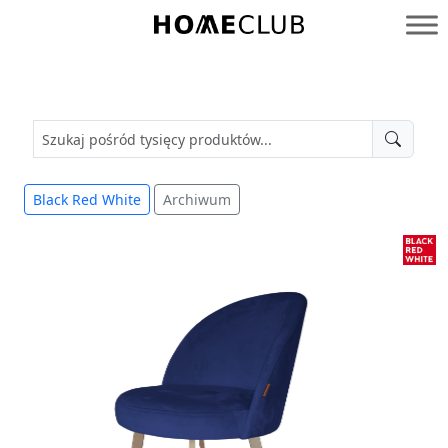
Przejdź
do
Homeclub
treści
Black Red White
Archiwum