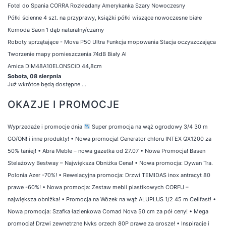
Fotel do Spania CORRA Rozkładany Amerykanka Szary Nowoczesny
Półki ścienne 4 szt. na przyprawy, książki półki wiszące nowoczesne białe
Komoda Saon 1 dąb naturalny/czarny
Roboty sprzątające - Mova P50 Ultra Funkcja mopowania Stacja oczyszczająca
Tworzenie mapy pomieszczenia 74dB Biały AI
Amica DIM48A10ELONSCiD 44,8cm
Sobota, 08 sierpnia
Już wkrótce będą dostępne ...
OKAZJE I PROMOCJE
Wyprzedaże i promocje dnia
Super promocja na wąż ogrodowy 3/4 30 m
GO/ON! i inne produkty!
•
Nowa promocja! Generator chloru INTEX QX1200 za
50% taniej!
•
Abra Meble – nowa gazetka od 27.07
•
Nowa Promocja! Basen
Stelażowy Bestway – Największa Obniżka Cena!
•
Nowa promocja: Dywan Tra.
Polonia Azer -70%!
•
Rewelacyjna promocja: Drzwi TEMIDAS inox antracyt 80
prawe -60%!
•
Nowa promocja: Zestaw mebli plastikowych CORFU –
największa obniżka!
•
Promocja na Wózek na wąż ALUPLUS 1/2 45 m Cellfast!
•
Nowa promocja: Szafka łazienkowa Comad Nova 50 cm za pół ceny!
•
Mega
promocja! Drzwi zewnętrzne Nyks orzech 80P prawe za grosze!
•
Inspiracje i