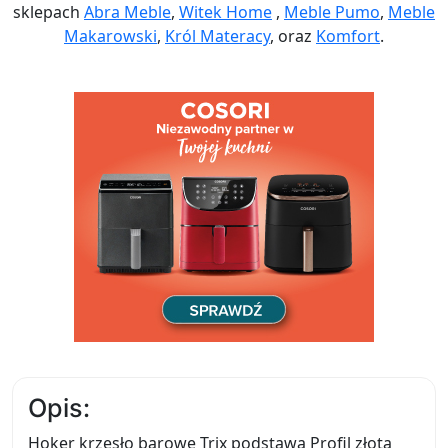
sklepach
Abra Meble
,
Witek Home
,
Meble Pumo
,
Meble
Makarowski
,
Król Materacy
, oraz
Komfort
.
Opis:
Hoker krzesło barowe Trix podstawa Profil złota