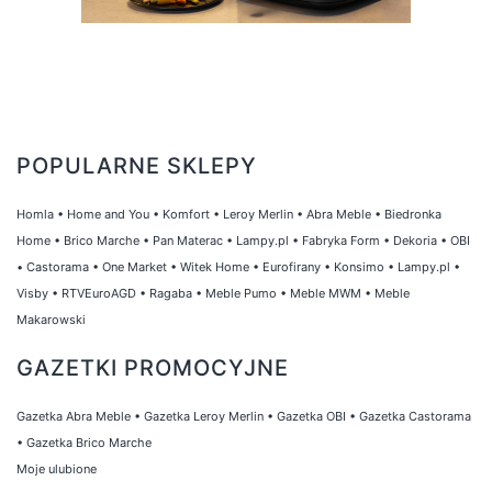
POPULARNE SKLEPY
Homla
•
Home and You
•
Komfort
•
Leroy Merlin
•
Abra Meble
•
Biedronka
Home
•
Brico Marche
•
Pan Materac
•
Lampy.pl
•
Fabryka Form
•
Dekoria
•
OBI
•
Castorama
•
One Market
•
Witek Home
•
Eurofirany
•
Konsimo
•
Lampy.pl
•
Visby
•
RTVEuroAGD
•
Ragaba
•
Meble Pumo
•
Meble MWM
•
Meble
Makarowski
GAZETKI PROMOCYJNE
Gazetka Abra Meble
•
Gazetka Leroy Merlin
•
Gazetka OBI
•
Gazetka Castorama
•
Gazetka Brico Marche
Moje ulubione