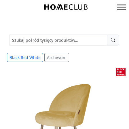
Przejdź
do
Homeclub
treści
Black Red White
Archiwum