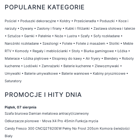
POPULARNE KATEGORIE
Pościel
•
Poduszki dekoracyjne
•
Kołdry
•
Prześcieradła
•
Poduszki
•
Koce i
narzuty
•
Dywany
•
Zasłony i firany
•
Kubki i filiżanki
•
Zastawa stołowa i talerze
•
Sztućce
•
Garnki
•
Patelnie
•
Noże
•
Lustra
•
Szafy
•
Sofy rozkładane
•
Narożniki rozkładane
•
Szezlongi
•
Fotele
•
Fotele z masażem
•
Stoliki
•
Meble
RTV
•
Komody
•
Regały i meblościanki
•
Stoły
•
Biurka gamingowe
•
Łóżka
•
Materace
•
Łóżka piętrowe
•
Ekspresy do kawy
•
Air fryery
•
Blendery
•
Roboty
kuchenne
•
Lodówki
•
Zamrażarki
•
Baterie kuchenne
•
Zlewozmywaki
•
Umywalki
•
Baterie umywalkowe
•
Baterie wannowe
•
Kabiny prysznicowe
•
Saturatory
PROMOCJE I HITY DNIA
Piątek, 07 sierpnia
Szafa biurowa Damian metalowa antracyt/czerwony
Odkurzacze pionowe - Mova X4 Pro 45min Funkcja mycia
Candy Fresco 300 CNCQ2T620EW Pełny No Frost 205cm Komora świeżości
Biały