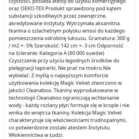
czystości, posiada atesty do użytku komercyjnego
oraz OEKO-TEX Produkt sprawdzony pod kątem
substancji szkodliwych przez zewnętrzne,
akredytowane instytuty. Wytrzymała aksamitna
tkanina o szlachetnym połysku wnosi do każdego
pomieszczenia odrobinę luksusu. Gramatura: 300 g
/ m2 +- 5% Szerokość: 142 cm +- 3 cm Odporność
na ścieranie: Kategoria A (60 000 suwów)
Czyszczenie przy użyciu łagodnych środków do
pielęgnacji tapicerki. Nie prać na mokro.Nie
wybielać. Z myślą o najwyższym komforcie
użytkowania kolekcję Magic Velvet stworzono w
jakości Cleanaboo. Tkaniny wyprodukowane w
technologii Cleanaboo ograniczają wchłanianie
wody - każdy rozlany płyn formuje się w krople i nie
wnika do wnętrza tkaniny. Kolekcja Magic Velvet
charakteryzuje się właściwościami trudnopalnymi,
co potwierdzone zostało atestem Instytutu
Włokiennictwa w Łodzi.