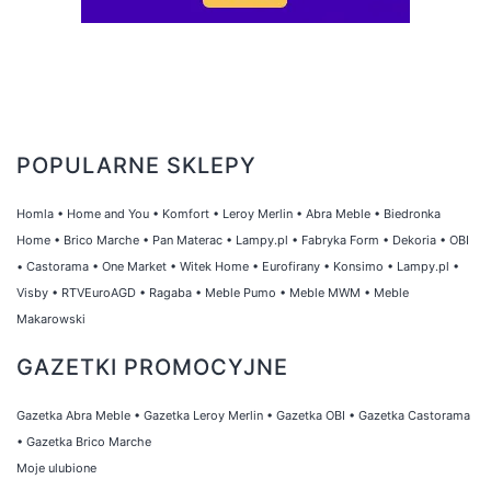
POPULARNE SKLEPY
Homla
•
Home and You
•
Komfort
•
Leroy Merlin
•
Abra Meble
•
Biedronka
Home
•
Brico Marche
•
Pan Materac
•
Lampy.pl
•
Fabryka Form
•
Dekoria
•
OBI
•
Castorama
•
One Market
•
Witek Home
•
Eurofirany
•
Konsimo
•
Lampy.pl
•
Visby
•
RTVEuroAGD
•
Ragaba
•
Meble Pumo
•
Meble MWM
•
Meble
Makarowski
GAZETKI PROMOCYJNE
Gazetka Abra Meble
•
Gazetka Leroy Merlin
•
Gazetka OBI
•
Gazetka Castorama
•
Gazetka Brico Marche
Moje ulubione