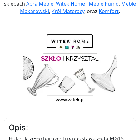
sklepach
Abra Meble
,
Witek Home
,
Meble Pumo
,
Meble
Makarowski
,
Król Materacy
, oraz
Komfort
.
Opis:
Hoker krzesło barowe Trix podstawa złota MG15