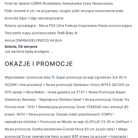
Fotel do Spania CORRA Rozkładany Amerykanka Szary Nowoczesny
Półki ścienne 4 szt. na przyprawy, książki półki wiszące nowoczesne białe
Komoda Saon 1 dąb naturalny/czarny
Roboty sprzątające - Mova P50 Ultra Funkcja mopowania Stacja oczyszczająca
Tworzenie mapy pomieszczenia 74dB Biały AI
Amica DIM48A10ELONSCiD 44,8cm
Sobota, 08 sierpnia
Już wkrótce będą dostępne ...
OKAZJE I PROMOCJE
Wyprzedaże i promocje dnia
Super promocja na wąż ogrodowy 3/4 30 m
GO/ON! i inne produkty!
•
Nowa promocja! Generator chloru INTEX QX1200 za
50% taniej!
•
Abra Meble – nowa gazetka od 27.07
•
Nowa Promocja! Basen
Stelażowy Bestway – Największa Obniżka Cena!
•
Nowa promocja: Dywan Tra.
Polonia Azer -70%!
•
Rewelacyjna promocja: Drzwi TEMIDAS inox antracyt 80
prawe -60%!
•
Nowa promocja: Zestaw mebli plastikowych CORFU –
największa obniżka!
•
Promocja na Wózek na wąż ALUPLUS 1/2 45 m Cellfast!
•
Nowa promocja: Szafka łazienkowa Comad Nova 50 cm za pół ceny!
•
Mega
promocja! Drzwi zewnętrzne Nyks orzech 80P prawe za grosze!
•
Inspiracje i