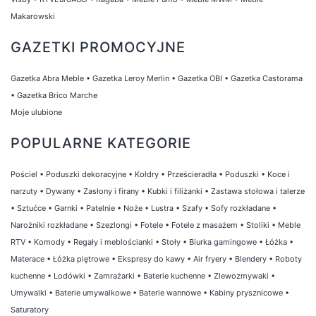
Makarowski
GAZETKI PROMOCYJNE
Gazetka Abra Meble
•
Gazetka Leroy Merlin
•
Gazetka OBI
•
Gazetka Castorama
•
Gazetka Brico Marche
Moje ulubione
POPULARNE KATEGORIE
Pościel
•
Poduszki dekoracyjne
•
Kołdry
•
Prześcieradła
•
Poduszki
•
Koce i
narzuty
•
Dywany
•
Zasłony i firany
•
Kubki i filiżanki
•
Zastawa stołowa i talerze
•
Sztućce
•
Garnki
•
Patelnie
•
Noże
•
Lustra
•
Szafy
•
Sofy rozkładane
•
Narożniki rozkładane
•
Szezlongi
•
Fotele
•
Fotele z masażem
•
Stoliki
•
Meble
RTV
•
Komody
•
Regały i meblościanki
•
Stoły
•
Biurka gamingowe
•
Łóżka
•
Materace
•
Łóżka piętrowe
•
Ekspresy do kawy
•
Air fryery
•
Blendery
•
Roboty
kuchenne
•
Lodówki
•
Zamrażarki
•
Baterie kuchenne
•
Zlewozmywaki
•
Umywalki
•
Baterie umywalkowe
•
Baterie wannowe
•
Kabiny prysznicowe
•
Saturatory