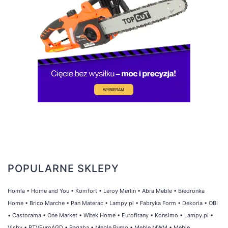
POPULARNE SKLEPY
Homla
•
Home and You
•
Komfort
•
Leroy Merlin
•
Abra Meble
•
Biedronka
Home
•
Brico Marche
•
Pan Materac
•
Lampy.pl
•
Fabryka Form
•
Dekoria
•
OBI
•
Castorama
•
One Market
•
Witek Home
•
Eurofirany
•
Konsimo
•
Lampy.pl
•
Visby
•
RTVEuroAGD
•
Ragaba
•
Meble Pumo
•
Meble MWM
•
Meble