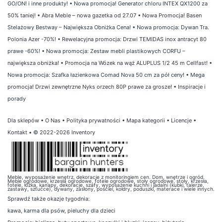
GO/ON! i inne produkty!
•
Nowa promocja! Generator chloru INTEX QX1200 za
50% taniej!
•
Abra Meble – nowa gazetka od 27.07
•
Nowa Promocja! Basen
Stelażowy Bestway – Największa Obniżka Cena!
•
Nowa promocja: Dywan Tra.
Polonia Azer -70%!
•
Rewelacyjna promocja: Drzwi TEMIDAS inox antracyt 80
prawe -60%!
•
Nowa promocja: Zestaw mebli plastikowych CORFU –
największa obniżka!
•
Promocja na Wózek na wąż ALUPLUS 1/2 45 m Cellfast!
•
Nowa promocja: Szafka łazienkowa Comad Nova 50 cm za pół ceny!
•
Mega
promocja! Drzwi zewnętrzne Nyks orzech 80P prawe za grosze!
•
Inspiracje i
porady
Dla sklepów
•
O Nas
•
Polityka prywatności
•
Mapa kategorii
•
Licencje
•
Kontakt
• © 2022-2026 Inventory
Meble, wyposażenie wnętrz, dekoracje z monitoringiem cen. Dom, wnętrze i ogród.
Meble ogrodowe, krzesła ogrodowe, fotele ogrodowe, stoły ogrodowe, stoły, krzesła,
fotele, łóżka, kanapy, dekoracje, szafy, wyposażenie kuchni i jadalni (kubki, talerze,
zastawy, sztućce), dywany, zasłony, pościel, kołdry, poduszki, materace i wiele innych.
Sprawdź także
okazje tygodnia
:
kawa
,
karma dla psów
,
pieluchy dla dzieci