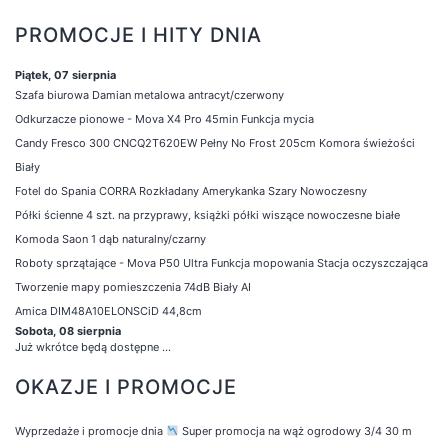
PROMOCJE I HITY DNIA
Piątek, 07 sierpnia
Szafa biurowa Damian metalowa antracyt/czerwony
Odkurzacze pionowe - Mova X4 Pro 45min Funkcja mycia
Candy Fresco 300 CNCQ2T620EW Pełny No Frost 205cm Komora świeżości
Biały
Fotel do Spania CORRA Rozkładany Amerykanka Szary Nowoczesny
Półki ścienne 4 szt. na przyprawy, książki półki wiszące nowoczesne białe
Komoda Saon 1 dąb naturalny/czarny
Roboty sprzątające - Mova P50 Ultra Funkcja mopowania Stacja oczyszczająca
Tworzenie mapy pomieszczenia 74dB Biały AI
Amica DIM48A10ELONSCiD 44,8cm
Sobota, 08 sierpnia
Już wkrótce będą dostępne ...
OKAZJE I PROMOCJE
Wyprzedaże i promocje dnia
Super promocja na wąż ogrodowy 3/4 30 m