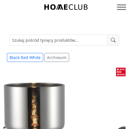
Przejdź
do
Homeclub
treści
Black Red White
Archiwum