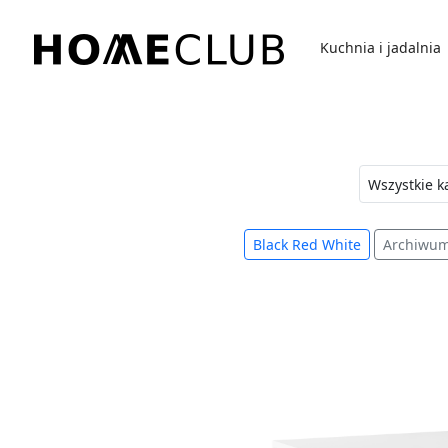
Przejdź
do
Kuchnia i jadalnia
treści
Homeclub
Black Red White
Archiwu