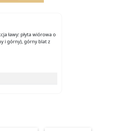
cja ławy: płyta wiórowa o
 i górny), górny blat z