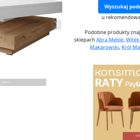
Wyszukaj pod
u rekomendowa
Next
Podobne produkty znaj
sklepach
Abra Meble
,
Wite
Makarowski
,
Król Ma