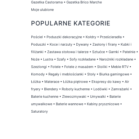
Gazetka Castorama
•
Gazetka Brico Marche
Moje ulubione
POPULARNE KATEGORIE
Pościel
•
Poduszki dekoracyjne
•
Kołdry
•
Prześcieradła
•
Poduszki
•
Koce i narzuty
•
Dywany
•
Zasłony i firany
•
Kubki i
filiżanki
•
Zastawa stołowa i talerze
•
Sztućce
•
Garnki
•
Patelnie
•
Noże
•
Lustra
•
Szafy
•
Sofy rozkładane
•
Narożniki rozkładane
•
Szezlongi
•
Fotele
•
Fotele z masażem
•
Stoliki
•
Meble RTV
•
Komody
•
Regały i meblościanki
•
Stoły
•
Biurka gamingowe
•
Łóżka
•
Materace
•
Łóżka piętrowe
•
Ekspresy do kawy
•
Air
fryery
•
Blendery
•
Roboty kuchenne
•
Lodówki
•
Zamrażarki
•
Baterie kuchenne
•
Zlewozmywaki
•
Umywalki
•
Baterie
umywalkowe
•
Baterie wannowe
•
Kabiny prysznicowe
•
Saturatory