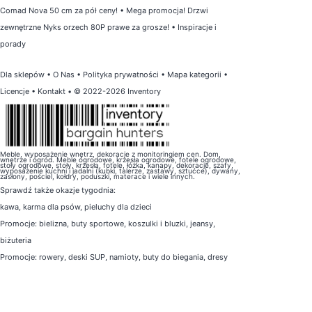
Comad Nova 50 cm za pół ceny!
•
Mega promocja! Drzwi
zewnętrzne Nyks orzech 80P prawe za grosze!
•
Inspiracje i
porady
Dla sklepów
•
O Nas
•
Polityka prywatności
•
Mapa kategorii
•
Licencje
•
Kontakt
• © 2022-2026 Inventory
Meble, wyposażenie wnętrz, dekoracje z monitoringiem cen. Dom,
wnętrze i ogród. Meble ogrodowe, krzesła ogrodowe, fotele ogrodowe,
stoły ogrodowe, stoły, krzesła, fotele, łóżka, kanapy, dekoracje, szafy,
wyposażenie kuchni i jadalni (kubki, talerze, zastawy, sztućce), dywany,
zasłony, pościel, kołdry, poduszki, materace i wiele innych.
Sprawdź także
okazje tygodnia
:
kawa
,
karma dla psów
,
pieluchy dla dzieci
Promocje:
bielizna
,
buty sportowe
,
koszulki i bluzki
,
jeansy
,
biżuteria
Promocje:
rowery
,
deski SUP
,
namioty
,
buty do biegania
,
dresy