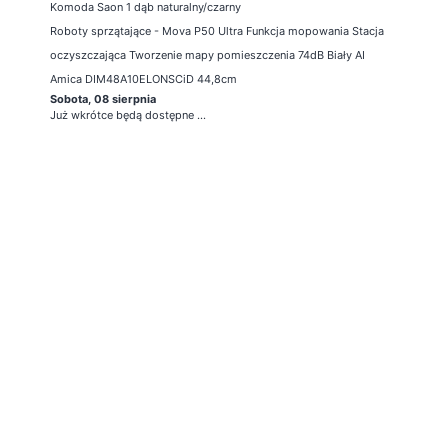
Komoda Saon 1 dąb naturalny/czarny
Roboty sprzątające - Mova P50 Ultra Funkcja mopowania Stacja
oczyszczająca Tworzenie mapy pomieszczenia 74dB Biały AI
Amica DIM48A10ELONSCiD 44,8cm
Sobota, 08 sierpnia
Już wkrótce będą dostępne ...