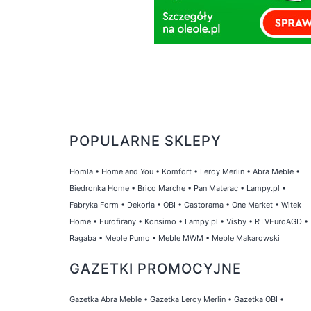
POPULARNE SKLEPY
Homla
•
Home and You
•
Komfort
•
Leroy Merlin
•
Abra Meble
•
Biedronka Home
•
Brico Marche
•
Pan Materac
•
Lampy.pl
•
Fabryka Form
•
Dekoria
•
OBI
•
Castorama
•
One Market
•
Witek
Home
•
Eurofirany
•
Konsimo
•
Lampy.pl
•
Visby
•
RTVEuroAGD
•
Ragaba
•
Meble Pumo
•
Meble MWM
•
Meble Makarowski
GAZETKI PROMOCYJNE
Gazetka Abra Meble
•
Gazetka Leroy Merlin
•
Gazetka OBI
•