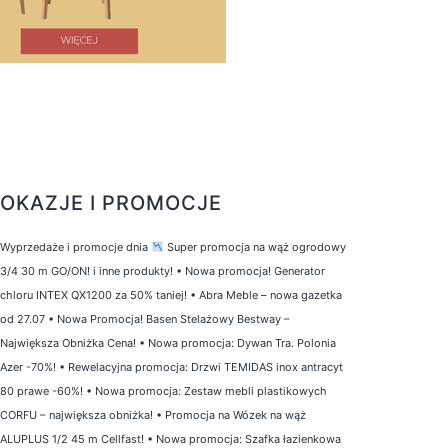
OKAZJE I PROMOCJE
Wyprzedaże i promocje dnia
Super promocja na wąż ogrodowy
3/4 30 m GO/ON! i inne produkty!
•
Nowa promocja! Generator
chloru INTEX QX1200 za 50% taniej!
•
Abra Meble – nowa gazetka
od 27.07
•
Nowa Promocja! Basen Stelażowy Bestway –
Największa Obniżka Cena!
•
Nowa promocja: Dywan Tra. Polonia
Azer -70%!
•
Rewelacyjna promocja: Drzwi TEMIDAS inox antracyt
80 prawe -60%!
•
Nowa promocja: Zestaw mebli plastikowych
CORFU – największa obniżka!
•
Promocja na Wózek na wąż
ALUPLUS 1/2 45 m Cellfast!
•
Nowa promocja: Szafka łazienkowa