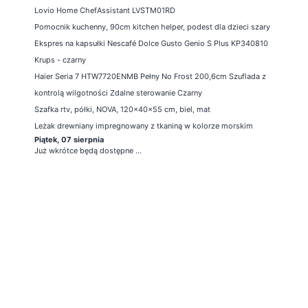
Lovio Home ChefAssistant LVSTM01RD
Pomocnik kuchenny, 90cm kitchen helper, podest dla dzieci szary
Ekspres na kapsułki Nescafé Dolce Gusto Genio S Plus KP340810
Krups - czarny
Haier Seria 7 HTW7720ENMB Pełny No Frost 200,6cm Szuflada z
kontrolą wilgotności Zdalne sterowanie Czarny
Szafka rtv, półki, NOVA, 120x40x55 cm, biel, mat
Leżak drewniany impregnowany z tkaniną w kolorze morskim
Piątek, 07 sierpnia
Już wkrótce będą dostępne ...