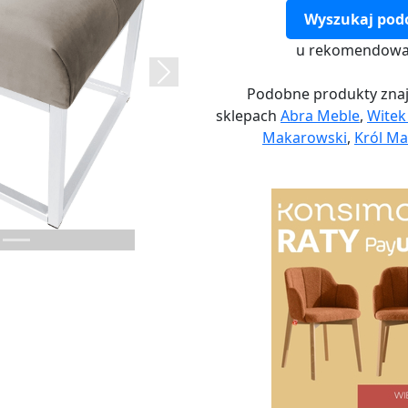
Wyszukaj pod
u rekomendowa
Next
Podobne produkty znaj
sklepach
Abra Meble
,
Wite
Makarowski
,
Król Ma