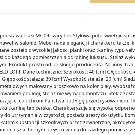
podstawa biała MG09 szary beż Stylowa pufa świetnie spr
 nawet w salonie. Mebel nada elegancji i charakteru także
e zostało z wysokiej jakości pianki oraz tkaniny typu vel
i do każdego pomieszczenia odrobinę luksusu. Stelaż wyk
ym. Produkt prosto od polskiego producenta. Na innych 
LD LOFT. Dane techniczne: Szerokość: 40 [cm] Głębokość: 
] Głębokość stelaża: 39 [cm] Wysokość stelaża: 29 [cm] Siedz
li metalowych malowany proszkowo na kolor biały, wyposaż
sowaniem podłogi, stelaż nie wymaga montażu. Stelaż zos
eczające, co ochroni Państwa podłogę przed rysowaniem. 
ku tkaniną tapicerską. Charakteryzuje się wysoką odpornoś
wy do utrzymania w czystości, posiada atesty do użytku k
ątem substancji szkodliwych przez zewnętrzne, akredytow
nina o szlachetnym połysku wnosi do każdego pomieszcze