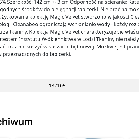
 5% Szerokość: 142 cm +- 3 cm Odporność na ścieranie: Kat
agodnych środków do pielęgnacji tapicerki. Nie prać na mokr
żytkowania kolekcję Magic Velvet stworzono w jakości Cle
gii Cleanaboo ograniczają wchłanianie wody - każdy rozla
trza tkaniny. Kolekcja Magic Velvet charakteryzuje się wła
atestem Instytutu Włókiennictwa w Łodzi Tkaniny nie należ
ać oraz nie suszyć w suszarce bębnowej. Możliwe jest pra
w przeznaczonych do tapicerki.
187105
rchiwum