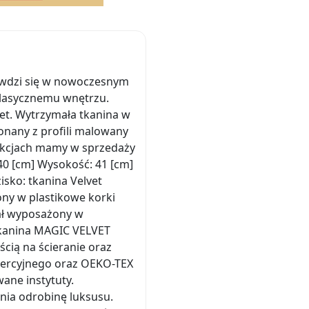
awdzi się w nowoczesnym
 klasycznemu wnętrzu.
vet. Wytrzymała tkanina w
onany z profili malowany
aukcjach mamy w sprzedaży
40 [cm] Wysokość: 41 [cm]
isko: tkanina Velvet
ony w plastikowe korki
tał wyposażony w
Tkanina MAGIC VELVET
cią na ścieranie oraz
omercyjnego oraz OEKO-TEX
ane instytuty.
nia odrobinę luksusu.