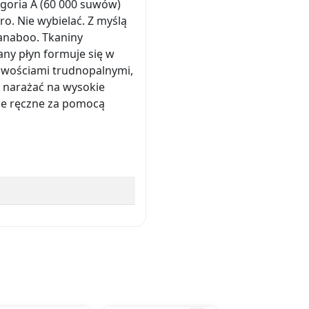
egoria A (60 000 suwów)
o. Nie wybielać. Z myślą
anaboo. Tkaniny
ny płyn formuje się w
ściwościami trudnopalnymi,
y narażać na wysokie
nie ręczne za pomocą