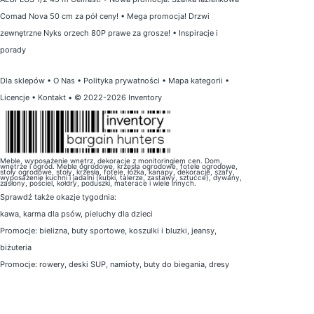
Comad Nova 50 cm za pół ceny!
•
Mega promocja! Drzwi
zewnętrzne Nyks orzech 80P prawe za grosze!
•
Inspiracje i
porady
Dla sklepów
•
O Nas
•
Polityka prywatności
•
Mapa kategorii
•
Licencje
•
Kontakt
• © 2022-2026 Inventory
Meble, wyposażenie wnętrz, dekoracje z monitoringiem cen. Dom,
wnętrze i ogród. Meble ogrodowe, krzesła ogrodowe, fotele ogrodowe,
stoły ogrodowe, stoły, krzesła, fotele, łóżka, kanapy, dekoracje, szafy,
wyposażenie kuchni i jadalni (kubki, talerze, zastawy, sztućce), dywany,
zasłony, pościel, kołdry, poduszki, materace i wiele innych.
Sprawdź także
okazje tygodnia
:
kawa
,
karma dla psów
,
pieluchy dla dzieci
Promocje:
bielizna
,
buty sportowe
,
koszulki i bluzki
,
jeansy
,
biżuteria
Promocje:
rowery
,
deski SUP
,
namioty
,
buty do biegania
,
dresy