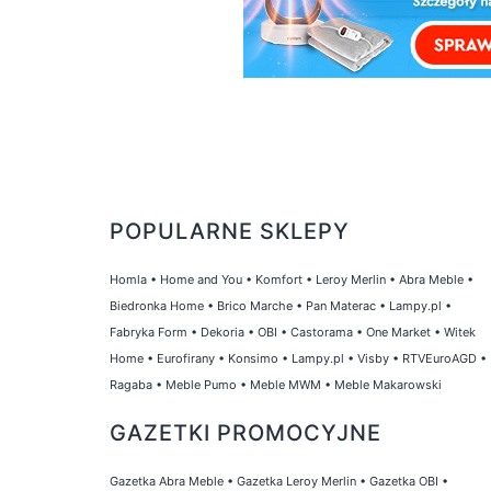
POPULARNE SKLEPY
Homla
•
Home and You
•
Komfort
•
Leroy Merlin
•
Abra Meble
•
Biedronka Home
•
Brico Marche
•
Pan Materac
•
Lampy.pl
•
Fabryka Form
•
Dekoria
•
OBI
•
Castorama
•
One Market
•
Witek
Home
•
Eurofirany
•
Konsimo
•
Lampy.pl
•
Visby
•
RTVEuroAGD
•
Ragaba
•
Meble Pumo
•
Meble MWM
•
Meble Makarowski
GAZETKI PROMOCYJNE
Gazetka Abra Meble
•
Gazetka Leroy Merlin
•
Gazetka OBI
•