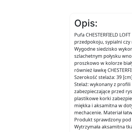
Opis:
Pufa CHESTERFIELD LOFT 
przedpokoju, sypialni czy
Wygodne siedzisko wykonan
szlachetnym połysku wnos
proszkowo w kolorze biał
również ławkę CHESTERFIE
Szerokość stelaża: 39 [cm
Stelaż: wykonany z profi
zabezpieczające przed ry
plastikowe korki zabezpi
miękka i aksamitna w doty
mechacenie. Materiał łat
Produkt sprawdzony pod k
Wytrzymała aksamitna tka