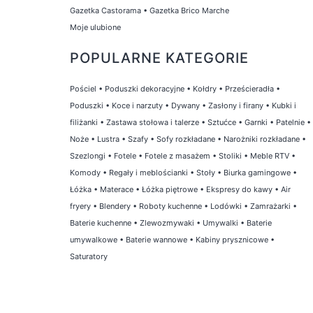
Gazetka Castorama
•
Gazetka Brico Marche
Moje ulubione
POPULARNE KATEGORIE
Pościel
•
Poduszki dekoracyjne
•
Kołdry
•
Prześcieradła
•
Poduszki
•
Koce i narzuty
•
Dywany
•
Zasłony i firany
•
Kubki i
filiżanki
•
Zastawa stołowa i talerze
•
Sztućce
•
Garnki
•
Patelnie
•
Noże
•
Lustra
•
Szafy
•
Sofy rozkładane
•
Narożniki rozkładane
•
Szezlongi
•
Fotele
•
Fotele z masażem
•
Stoliki
•
Meble RTV
•
Komody
•
Regały i meblościanki
•
Stoły
•
Biurka gamingowe
•
Łóżka
•
Materace
•
Łóżka piętrowe
•
Ekspresy do kawy
•
Air
fryery
•
Blendery
•
Roboty kuchenne
•
Lodówki
•
Zamrażarki
•
Baterie kuchenne
•
Zlewozmywaki
•
Umywalki
•
Baterie
umywalkowe
•
Baterie wannowe
•
Kabiny prysznicowe
•
Saturatory