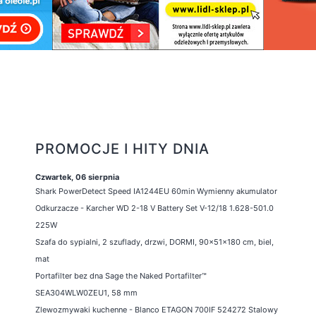
PROMOCJE I HITY DNIA
Czwartek, 06 sierpnia
Shark PowerDetect Speed IA1244EU 60min Wymienny akumulator
Odkurzacze - Karcher WD 2-18 V Battery Set V-12/18 1.628-501.0
225W
Szafa do sypialni, 2 szuflady, drzwi, DORMI, 90x51x180 cm, biel,
mat
Portafilter bez dna Sage the Naked Portafilter™
SEA304WLW0ZEU1, 58 mm
Zlewozmywaki kuchenne - Blanco ETAGON 700IF 524272 Stalowy