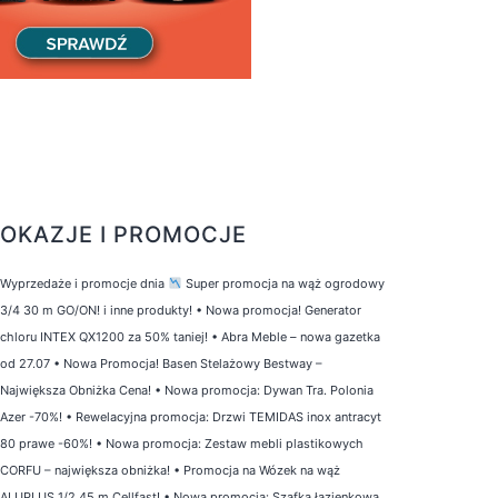
OKAZJE I PROMOCJE
Wyprzedaże i promocje dnia
Super promocja na wąż ogrodowy
3/4 30 m GO/ON! i inne produkty!
•
Nowa promocja! Generator
chloru INTEX QX1200 za 50% taniej!
•
Abra Meble – nowa gazetka
od 27.07
•
Nowa Promocja! Basen Stelażowy Bestway –
Największa Obniżka Cena!
•
Nowa promocja: Dywan Tra. Polonia
Azer -70%!
•
Rewelacyjna promocja: Drzwi TEMIDAS inox antracyt
80 prawe -60%!
•
Nowa promocja: Zestaw mebli plastikowych
CORFU – największa obniżka!
•
Promocja na Wózek na wąż
ALUPLUS 1/2 45 m Cellfast!
•
Nowa promocja: Szafka łazienkowa