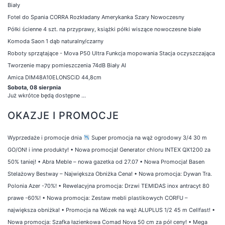
Biały
Fotel do Spania CORRA Rozkładany Amerykanka Szary Nowoczesny
Półki ścienne 4 szt. na przyprawy, książki półki wiszące nowoczesne białe
Komoda Saon 1 dąb naturalny/czarny
Roboty sprzątające - Mova P50 Ultra Funkcja mopowania Stacja oczyszczająca
Tworzenie mapy pomieszczenia 74dB Biały AI
Amica DIM48A10ELONSCiD 44,8cm
Sobota, 08 sierpnia
Już wkrótce będą dostępne ...
OKAZJE I PROMOCJE
Wyprzedaże i promocje dnia
Super promocja na wąż ogrodowy 3/4 30 m
GO/ON! i inne produkty!
•
Nowa promocja! Generator chloru INTEX QX1200 za
50% taniej!
•
Abra Meble – nowa gazetka od 27.07
•
Nowa Promocja! Basen
Stelażowy Bestway – Największa Obniżka Cena!
•
Nowa promocja: Dywan Tra.
Polonia Azer -70%!
•
Rewelacyjna promocja: Drzwi TEMIDAS inox antracyt 80
prawe -60%!
•
Nowa promocja: Zestaw mebli plastikowych CORFU –
największa obniżka!
•
Promocja na Wózek na wąż ALUPLUS 1/2 45 m Cellfast!
•
Nowa promocja: Szafka łazienkowa Comad Nova 50 cm za pół ceny!
•
Mega