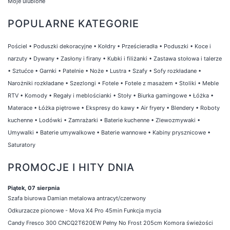
Moje ulubione
POPULARNE KATEGORIE
Pościel
•
Poduszki dekoracyjne
•
Kołdry
•
Prześcieradła
•
Poduszki
•
Koce i
narzuty
•
Dywany
•
Zasłony i firany
•
Kubki i filiżanki
•
Zastawa stołowa i talerze
•
Sztućce
•
Garnki
•
Patelnie
•
Noże
•
Lustra
•
Szafy
•
Sofy rozkładane
•
Narożniki rozkładane
•
Szezlongi
•
Fotele
•
Fotele z masażem
•
Stoliki
•
Meble
RTV
•
Komody
•
Regały i meblościanki
•
Stoły
•
Biurka gamingowe
•
Łóżka
•
Materace
•
Łóżka piętrowe
•
Ekspresy do kawy
•
Air fryery
•
Blendery
•
Roboty
kuchenne
•
Lodówki
•
Zamrażarki
•
Baterie kuchenne
•
Zlewozmywaki
•
Umywalki
•
Baterie umywalkowe
•
Baterie wannowe
•
Kabiny prysznicowe
•
Saturatory
PROMOCJE I HITY DNIA
Piątek, 07 sierpnia
Szafa biurowa Damian metalowa antracyt/czerwony
Odkurzacze pionowe - Mova X4 Pro 45min Funkcja mycia
Candy Fresco 300 CNCQ2T620EW Pełny No Frost 205cm Komora świeżości