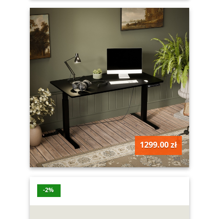
1299.00 zł
szt
-2%