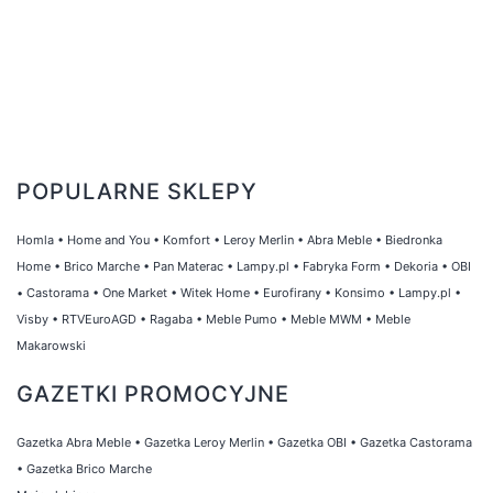
POPULARNE SKLEPY
Homla
•
Home and You
•
Komfort
•
Leroy Merlin
•
Abra Meble
•
Biedronka
Home
•
Brico Marche
•
Pan Materac
•
Lampy.pl
•
Fabryka Form
•
Dekoria
•
OBI
•
Castorama
•
One Market
•
Witek Home
•
Eurofirany
•
Konsimo
•
Lampy.pl
•
Visby
•
RTVEuroAGD
•
Ragaba
•
Meble Pumo
•
Meble MWM
•
Meble
Makarowski
GAZETKI PROMOCYJNE
Gazetka Abra Meble
•
Gazetka Leroy Merlin
•
Gazetka OBI
•
Gazetka Castorama
•
Gazetka Brico Marche