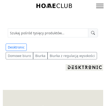
Przejdź
do
Homeclub
treści
Desktronic
Domowe biuro
Biurka
Biurka z regulacją wysokości