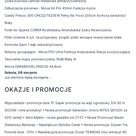
Szafa biurowa Damian metalowa antracyt/czerwony
Odkurzacze pionowe - Mova X4 Pro 45min Funkcja mycia
Candy Fresco 300 CNCQ2T620EW Pełny No Frost 205cm Komora świeżości
Biały
Fotel do Spania CORRA Rozkładany Amerykanka Szary Nowoczesny
Półki ścienne 4 szt. na przyprawy, książki półki wiszące nowoczesne białe
Komoda Saon 1 dąb naturalny/czarny
Roboty sprzątające - Mova P50 Ultra Funkcja mopowania Stacja oczyszczająca
Tworzenie mapy pomieszczenia 74dB Biały AI
Amica DIM48A10ELONSCiD 44,8cm
Sobota, 08 sierpnia
Już wkrótce będą dostępne ...
OKAZJE I PROMOCJE
Wyprzedaże i promocje dnia
Super promocja na wąż ogrodowy 3/4 30 m
GO/ON! i inne produkty!
•
Nowa promocja! Generator chloru INTEX QX1200 za
50% taniej!
•
Abra Meble – nowa gazetka od 27.07
•
Nowa Promocja! Basen
Stelażowy Bestway – Największa Obniżka Cena!
•
Nowa promocja: Dywan Tra.
Polonia Azer -70%!
•
Rewelacyjna promocja: Drzwi TEMIDAS inox antracyt 80