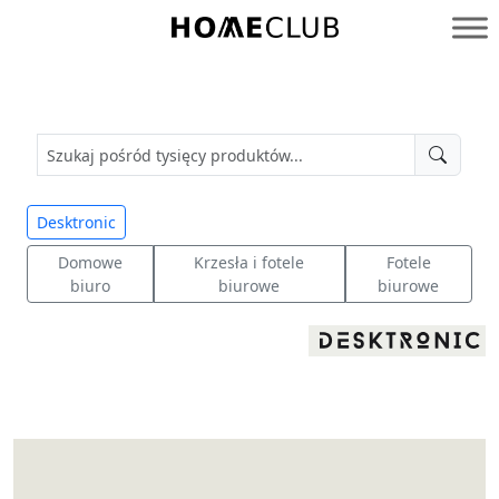
Przejdź
do
Homeclub
treści
Desktronic
Domowe
Krzesła i fotele
Fotele
biuro
biurowe
biurowe