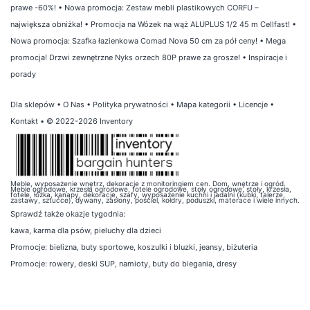
prawe -60%!
•
Nowa promocja: Zestaw mebli plastikowych CORFU –
największa obniżka!
•
Promocja na Wózek na wąż ALUPLUS 1/2 45 m Cellfast!
•
Nowa promocja: Szafka łazienkowa Comad Nova 50 cm za pół ceny!
•
Mega
promocja! Drzwi zewnętrzne Nyks orzech 80P prawe za grosze!
•
Inspiracje i
porady
Dla sklepów
•
O Nas
•
Polityka prywatności
•
Mapa kategorii
•
Licencje
•
Kontakt
• © 2022-2026 Inventory
Meble, wyposażenie wnętrz, dekoracje z monitoringiem cen. Dom, wnętrze i ogród.
Meble ogrodowe, krzesła ogrodowe, fotele ogrodowe, stoły ogrodowe, stoły, krzesła,
fotele, łóżka, kanapy, dekoracje, szafy, wyposażenie kuchni i jadalni (kubki, talerze,
zastawy, sztućce), dywany, zasłony, pościel, kołdry, poduszki, materace i wiele innych.
Sprawdź także
okazje tygodnia
:
kawa
,
karma dla psów
,
pieluchy dla dzieci
Promocje:
bielizna
,
buty sportowe
,
koszulki i bluzki
,
jeansy
,
biżuteria
Promocje:
rowery
,
deski SUP
,
namioty
,
buty do biegania
,
dresy