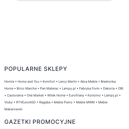
POPULARNE SKLEPY
Homla
•
Home and You
•
Komfort
•
Leroy Merlin
•
Abra Meble
•
Biedronka
Home
•
Brico Marche
•
Pan Materac
•
Lampy.pl
•
Fabryka Form
•
Dekoria
•
OBI
•
Castorama
•
One Market
•
Witek Home
•
Eurofirany
•
Konsimo
•
Lampy.pl
•
Visby
•
RTVEuroAGD
•
Ragaba
•
Meble Pumo
•
Meble MWM
•
Meble
Makarowski
GAZETKI PROMOCYJNE