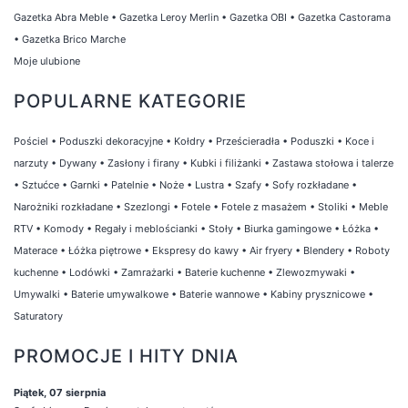
Gazetka Abra Meble
•
Gazetka Leroy Merlin
•
Gazetka OBI
•
Gazetka Castorama
•
Gazetka Brico Marche
Moje ulubione
POPULARNE KATEGORIE
Pościel
•
Poduszki dekoracyjne
•
Kołdry
•
Prześcieradła
•
Poduszki
•
Koce i
narzuty
•
Dywany
•
Zasłony i firany
•
Kubki i filiżanki
•
Zastawa stołowa i talerze
•
Sztućce
•
Garnki
•
Patelnie
•
Noże
•
Lustra
•
Szafy
•
Sofy rozkładane
•
Narożniki rozkładane
•
Szezlongi
•
Fotele
•
Fotele z masażem
•
Stoliki
•
Meble
RTV
•
Komody
•
Regały i meblościanki
•
Stoły
•
Biurka gamingowe
•
Łóżka
•
Materace
•
Łóżka piętrowe
•
Ekspresy do kawy
•
Air fryery
•
Blendery
•
Roboty
kuchenne
•
Lodówki
•
Zamrażarki
•
Baterie kuchenne
•
Zlewozmywaki
•
Umywalki
•
Baterie umywalkowe
•
Baterie wannowe
•
Kabiny prysznicowe
•
Saturatory
PROMOCJE I HITY DNIA
Piątek, 07 sierpnia