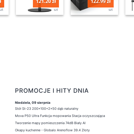
ł
121.20 zł
122.99 zł
szt
szt
szt
PROMOCJE I HITY DNIA
Niedziela, 09 sierpnia
Stół St-23 200x100+2x50 dąb naturalny
Mova P50 Ultra Funkcja mopowania Stacja oczyszczająca
Tworzenie mapy pomieszczenia 74dB Biały AI
Okapy kuchenne - Globalo Arenoflow 39.4 Złoty