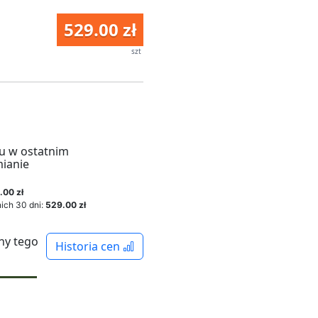
529.00 zł
szt
u w ostatnim
mianie
.00 zł
ich 30 dni:
529.00 zł
ny tego
Historia cen