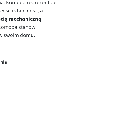
odna. Komoda reprezentuje
łość i stabilność,
a
ścią mechaniczną
i
 komoda stanowi
ę w swoim domu.
nia