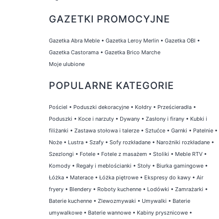
GAZETKI PROMOCYJNE
Gazetka Abra Meble
•
Gazetka Leroy Merlin
•
Gazetka OBI
•
Gazetka Castorama
•
Gazetka Brico Marche
Moje ulubione
POPULARNE KATEGORIE
Pościel
•
Poduszki dekoracyjne
•
Kołdry
•
Prześcieradła
•
Poduszki
•
Koce i narzuty
•
Dywany
•
Zasłony i firany
•
Kubki i
filiżanki
•
Zastawa stołowa i talerze
•
Sztućce
•
Garnki
•
Patelnie
•
Noże
•
Lustra
•
Szafy
•
Sofy rozkładane
•
Narożniki rozkładane
•
Szezlongi
•
Fotele
•
Fotele z masażem
•
Stoliki
•
Meble RTV
•
Komody
•
Regały i meblościanki
•
Stoły
•
Biurka gamingowe
•
Łóżka
•
Materace
•
Łóżka piętrowe
•
Ekspresy do kawy
•
Air
fryery
•
Blendery
•
Roboty kuchenne
•
Lodówki
•
Zamrażarki
•
Baterie kuchenne
•
Zlewozmywaki
•
Umywalki
•
Baterie
umywalkowe
•
Baterie wannowe
•
Kabiny prysznicowe
•