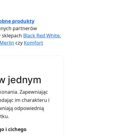
obne produkty
nych partnerów
w sklepach
Black Red White
,
Merlin
czy
Komfort
 w jednym
konania. Zapewniając
odając im charakteru i
wniają odpowiednią
tku.
o i cichego