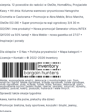
sierpnia. 12 powodów do radości w OleOle, Home&You, Przyjaciele
Kawy
•
Hit dnia: Kolumna wannowo-prysznicowa Hansgrohe
Crometta w Castorama
•
Promocje w Abra Meble, Brico Marche,
OleOle (02.08)
•
Super promocja na wąż ogrodowy 3/4 30 m
GO/ON! i inne produkty!
•
Nowa promocja! Generator chloru INTEX
QX1200 za 50% taniej!
•
Abra Meble – nowa gazetka od 27.07
•
Inspiracje i porady
Dla sklepów
•
O Nas
•
Polityka prywatności
•
Mapa kategorii
•
Licencje
•
Kontakt
• © 2022-2026 Inventory
Meble, wyposażenie wnętrz, dekoracje z monitoringiem cen. Dom,
wnętrze i ogród. Meble ogrodowe, krzesła ogrodowe, fotele ogrodowe,
stoły ogrodowe, stoły, krzesła, fotele, łóżka, kanapy, dekoracje, szafy,
wyposażenie kuchni i jadalni (kubki, talerze, zastawy, sztućce), dywany,
zasłony, pościel, kołdry, poduszki, materace i wiele innych.
Sprawdź także
okazje tygodnia
:
kawa
,
karma dla psów
,
pieluchy dla dzieci
Promocje:
bielizna
,
buty sportowe
,
koszulki i bluzki
,
jeansy
,
biżuteria