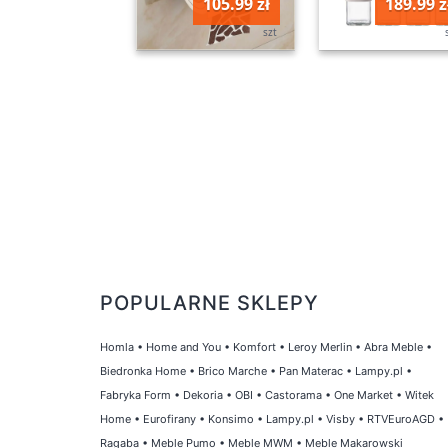
105.99 zł
189.99 z
szt
POPULARNE SKLEPY
Homla
•
Home and You
•
Komfort
•
Leroy Merlin
•
Abra Meble
•
Biedronka Home
•
Brico Marche
•
Pan Materac
•
Lampy.pl
•
Fabryka Form
•
Dekoria
•
OBI
•
Castorama
•
One Market
•
Witek
Home
•
Eurofirany
•
Konsimo
•
Lampy.pl
•
Visby
•
RTVEuroAGD
•
Ragaba
•
Meble Pumo
•
Meble MWM
•
Meble Makarowski