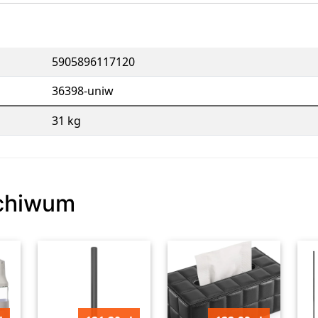
5905896117120
36398-uniw
31 kg
rchiwum