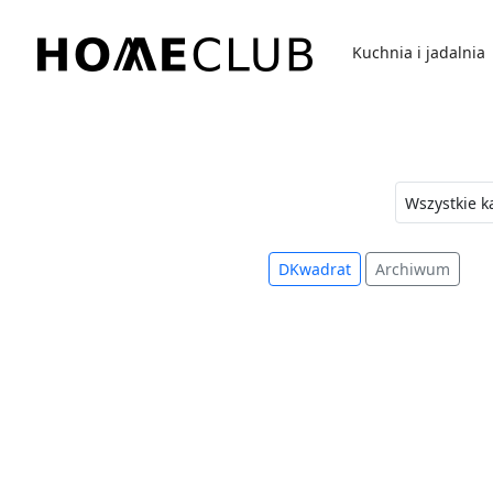
Przejdź
do
Kuchnia i jadalnia
treści
Homeclub
DKwadrat
Archiwum