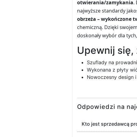
otwierania/zamykania
.
najwyższe standardy jakośc
o
brzeża – wykończone t
chemiczną
. Dzięki swoj
doskonały wybór dla tych,
Upewnij się,
Szuflady na prowadni
Wykonana z płyty wió
Nowoczesny design i 
Odpowiedzi na naj
Kto jest sprzedawcą p