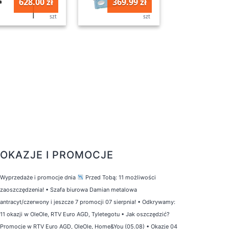
628.00 zł
369.99 zł
szt
szt
OKAZJE I PROMOCJE
Wyprzedaże i promocje dnia
Przed Tobą: 11 możliwości
zaoszczędzenia!
•
Szafa biurowa Damian metalowa
antracyt/czerwony i jeszcze 7 promocji 07 sierpnia!
•
Odkrywamy:
11 okazji w OleOle, RTV Euro AGD, Tyletegotu
•
Jak oszczędzić?
Promocje w RTV Euro AGD, OleOle, Home&You (05.08)
•
Okazje 04