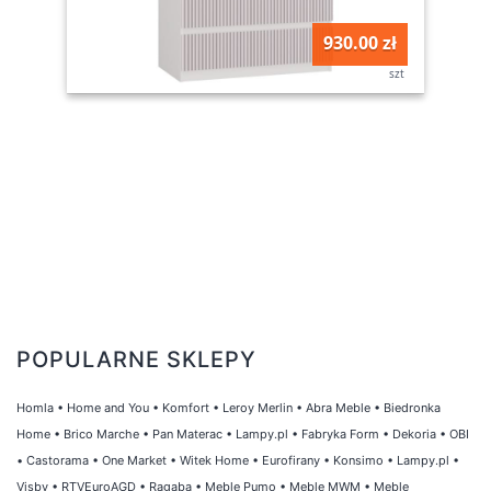
930.00 zł
szt
POPULARNE SKLEPY
Homla
•
Home and You
•
Komfort
•
Leroy Merlin
•
Abra Meble
•
Biedronka
Home
•
Brico Marche
•
Pan Materac
•
Lampy.pl
•
Fabryka Form
•
Dekoria
•
OBI
•
Castorama
•
One Market
•
Witek Home
•
Eurofirany
•
Konsimo
•
Lampy.pl
•
Visby
•
RTVEuroAGD
•
Ragaba
•
Meble Pumo
•
Meble MWM
•
Meble