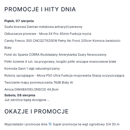
PROMOCJE I HITY DNIA
Piątek, 07 sierpnia
Szafa biurowa Damian metalowa antracyt/czerwony
Odkurzacze pionowe - Mova X4 Pro 45min Funkcja mycia
Candy Fresco 300 CNCQ2T620EW Pełny No Frost 205cm Komora świeżości
Biały
Fotel do Spania CORRA Rozkładany Amerykanka Szary Nowoczesny
Półki ścienne 4 szt. na przyprawy, książki półki wiszące nowoczesne białe
Komoda Saon 1 dąb naturalny/czarny
Roboty sprzątające - Mova P50 Ultra Funkcja mopowania Stacja oczyszczająca
Tworzenie mapy pomieszczenia 74dB Biały AI
Amica DIM48A10ELONSCiD 44,8cm
Sobota, 08 sierpnia
Już wkrótce będą dostępne ...
OKAZJE I PROMOCJE
Wyprzedaże i promocje dnia
Super promocja na wąż ogrodowy 3/4 30 m