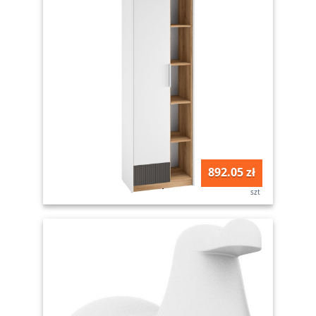
892.05 zł
szt