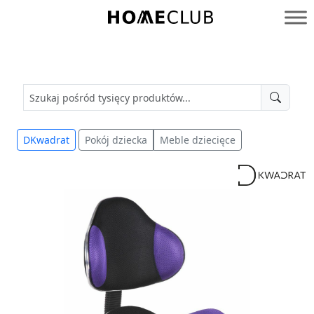
Przejdź
do
Homeclub
treści
DKwadrat
Pokój dziecka
Meble dziecięce