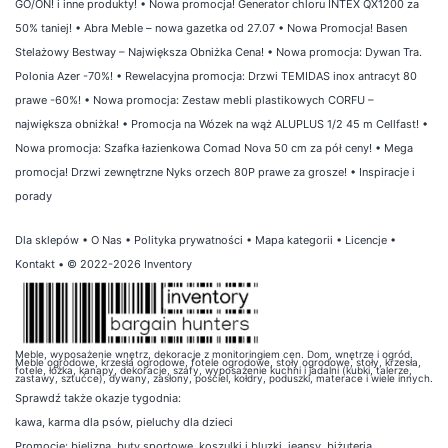
GO/ON! i inne produkty!
•
Nowa promocja! Generator chloru INTEX QX1200 za
50% taniej!
•
Abra Meble – nowa gazetka od 27.07
•
Nowa Promocja! Basen
Stelażowy Bestway – Największa Obniżka Cena!
•
Nowa promocja: Dywan Tra.
Polonia Azer -70%!
•
Rewelacyjna promocja: Drzwi TEMIDAS inox antracyt 80
prawe -60%!
•
Nowa promocja: Zestaw mebli plastikowych CORFU –
największa obniżka!
•
Promocja na Wózek na wąż ALUPLUS 1/2 45 m Cellfast!
•
Nowa promocja: Szafka łazienkowa Comad Nova 50 cm za pół ceny!
•
Mega
promocja! Drzwi zewnętrzne Nyks orzech 80P prawe za grosze!
•
Inspiracje i
porady
Dla sklepów
•
O Nas
•
Polityka prywatności
•
Mapa kategorii
•
Licencje
•
Kontakt
• © 2022-2026 Inventory
Meble, wyposażenie wnętrz, dekoracje z monitoringiem cen. Dom, wnętrze i ogród.
Meble ogrodowe, krzesła ogrodowe, fotele ogrodowe, stoły ogrodowe, stoły, krzesła,
fotele, łóżka, kanapy, dekoracje, szafy, wyposażenie kuchni i jadalni (kubki, talerze,
zastawy, sztućce), dywany, zasłony, pościel, kołdry, poduszki, materace i wiele innych.
Sprawdź także
okazje tygodnia
:
kawa
,
karma dla psów
,
pieluchy dla dzieci
Promocje:
bielizna
,
buty sportowe
,
koszulki i bluzki
,
jeansy
,
biżuteria