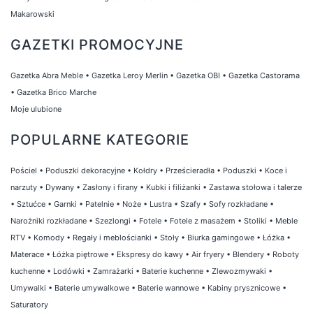
Makarowski
GAZETKI PROMOCYJNE
Gazetka Abra Meble
•
Gazetka Leroy Merlin
•
Gazetka OBI
•
Gazetka Castorama
•
Gazetka Brico Marche
Moje ulubione
POPULARNE KATEGORIE
Pościel
•
Poduszki dekoracyjne
•
Kołdry
•
Prześcieradła
•
Poduszki
•
Koce i
narzuty
•
Dywany
•
Zasłony i firany
•
Kubki i filiżanki
•
Zastawa stołowa i talerze
•
Sztućce
•
Garnki
•
Patelnie
•
Noże
•
Lustra
•
Szafy
•
Sofy rozkładane
•
Narożniki rozkładane
•
Szezlongi
•
Fotele
•
Fotele z masażem
•
Stoliki
•
Meble
RTV
•
Komody
•
Regały i meblościanki
•
Stoły
•
Biurka gamingowe
•
Łóżka
•
Materace
•
Łóżka piętrowe
•
Ekspresy do kawy
•
Air fryery
•
Blendery
•
Roboty
kuchenne
•
Lodówki
•
Zamrażarki
•
Baterie kuchenne
•
Zlewozmywaki
•
Umywalki
•
Baterie umywalkowe
•
Baterie wannowe
•
Kabiny prysznicowe
•
Saturatory