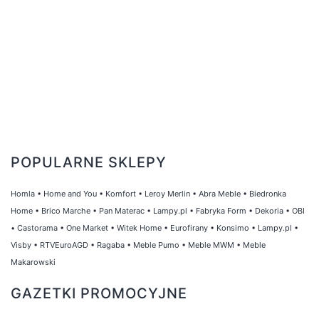
POPULARNE SKLEPY
Homla
•
Home and You
•
Komfort
•
Leroy Merlin
•
Abra Meble
•
Biedronka
Home
•
Brico Marche
•
Pan Materac
•
Lampy.pl
•
Fabryka Form
•
Dekoria
•
OBI
•
Castorama
•
One Market
•
Witek Home
•
Eurofirany
•
Konsimo
•
Lampy.pl
•
Visby
•
RTVEuroAGD
•
Ragaba
•
Meble Pumo
•
Meble MWM
•
Meble
Makarowski
GAZETKI PROMOCYJNE