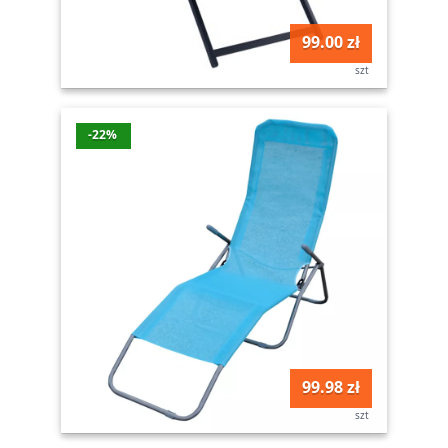
99.00 zł
szt
-22%
99.98 zł
szt