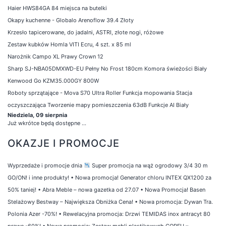
Haier HWS84GA 84 miejsca na butelki
Okapy kuchenne - Globalo Arenoflow 39.4 Złoty
Krzesło tapicerowane, do jadalni, ASTRI, złote nogi, różowe
Zestaw kubków Homla VITI Ecru, 4 szt. x 85 ml
Narożnik Campo XL Prawy Crown 12
Sharp SJ-NBA05DMXWD-EU Pełny No Frost 180cm Komora świeżości Biały
Kenwood Go KZM35.000GY 800W
Roboty sprzątające - Mova S70 Ultra Roller Funkcja mopowania Stacja
oczyszczająca Tworzenie mapy pomieszczenia 63dB Funkcje AI Biały
Niedziela, 09 sierpnia
Już wkrótce będą dostępne ...
OKAZJE I PROMOCJE
Wyprzedaże i promocje dnia
Super promocja na wąż ogrodowy 3/4 30 m
GO/ON! i inne produkty!
•
Nowa promocja! Generator chloru INTEX QX1200 za
50% taniej!
•
Abra Meble – nowa gazetka od 27.07
•
Nowa Promocja! Basen
Stelażowy Bestway – Największa Obniżka Cena!
•
Nowa promocja: Dywan Tra.
Polonia Azer -70%!
•
Rewelacyjna promocja: Drzwi TEMIDAS inox antracyt 80
prawe -60%!
•
Nowa promocja: Zestaw mebli plastikowych CORFU –