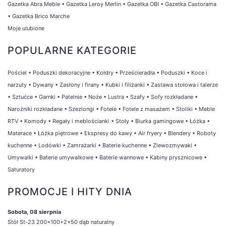
Gazetka Abra Meble
•
Gazetka Leroy Merlin
•
Gazetka OBI
•
Gazetka Castorama
•
Gazetka Brico Marche
Moje ulubione
POPULARNE KATEGORIE
Pościel
•
Poduszki dekoracyjne
•
Kołdry
•
Prześcieradła
•
Poduszki
•
Koce i
narzuty
•
Dywany
•
Zasłony i firany
•
Kubki i filiżanki
•
Zastawa stołowa i talerze
•
Sztućce
•
Garnki
•
Patelnie
•
Noże
•
Lustra
•
Szafy
•
Sofy rozkładane
•
Narożniki rozkładane
•
Szezlongi
•
Fotele
•
Fotele z masażem
•
Stoliki
•
Meble
RTV
•
Komody
•
Regały i meblościanki
•
Stoły
•
Biurka gamingowe
•
Łóżka
•
Materace
•
Łóżka piętrowe
•
Ekspresy do kawy
•
Air fryery
•
Blendery
•
Roboty
kuchenne
•
Lodówki
•
Zamrażarki
•
Baterie kuchenne
•
Zlewozmywaki
•
Umywalki
•
Baterie umywalkowe
•
Baterie wannowe
•
Kabiny prysznicowe
•
Saturatory
PROMOCJE I HITY DNIA
Sobota, 08 sierpnia
Stół St-23 200x100+2x50 dąb naturalny