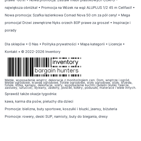
największa obniżka!
•
Promocja na Wózek na wąż ALUPLUS 1/2 45 m Cellfast!
•
Nowa promocja: Szafka łazienkowa Comad Nova 50 cm za pół ceny!
•
Mega
promocja! Drzwi zewnętrzne Nyks orzech 80P prawe za grosze!
•
Inspiracje i
porady
Dla sklepów
•
O Nas
•
Polityka prywatności
•
Mapa kategorii
•
Licencje
•
Kontakt
• © 2022-2026 Inventory
Meble, wyposażenie wnętrz, dekoracje z monitoringiem cen. Dom, wnętrze i ogród.
Meble ogrodowe, krzesła ogrodowe, fotele ogrodowe, stoły ogrodowe, stoły, krzesła,
fotele, łóżka, kanapy, dekoracje, szafy, wyposażenie kuchni i jadalni (kubki, talerze,
zastawy, sztućce), dywany, zasłony, pościel, kołdry, poduszki, materace i wiele innych.
Sprawdź także
okazje tygodnia
:
kawa
,
karma dla psów
,
pieluchy dla dzieci
Promocje:
bielizna
,
buty sportowe
,
koszulki i bluzki
,
jeansy
,
biżuteria
Promocje:
rowery
,
deski SUP
,
namioty
,
buty do biegania
,
dresy