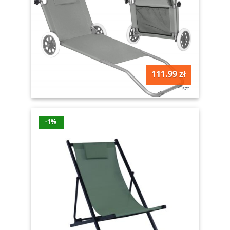
111.99 zł
szt
-1%