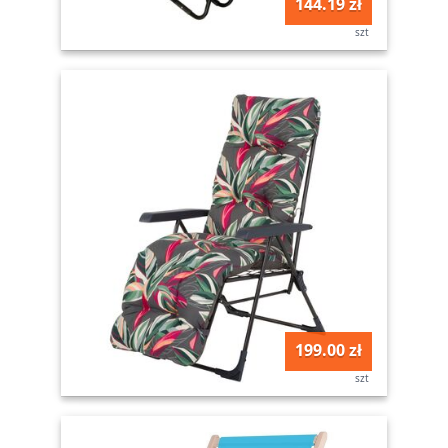
144.19 zł
szt
199.00 zł
szt