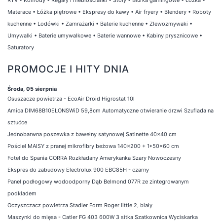
Materace
•
Łóżka piętrowe
•
Ekspresy do kawy
•
Air fryery
•
Blendery
•
Roboty
kuchenne
•
Lodówki
•
Zamrażarki
•
Baterie kuchenne
•
Zlewozmywaki
•
Umywalki
•
Baterie umywalkowe
•
Baterie wannowe
•
Kabiny prysznicowe
•
Saturatory
PROMOCJE I HITY DNIA
Środa, 05 sierpnia
Osuszacze powietrza - EcoAir Droid Higrostat 10l
Amica DIM68B10ELONSWiD 59,8cm Automatyczne otwieranie drzwi Szuflada na
sztućce
Jednobarwna poszewka z bawełny satynowej Satinette 40x40 cm
Pościel MAISY z pranej mikrofibry beżowa 140x200 + 1*50x60 cm
Fotel do Spania CORRA Rozkładany Amerykanka Szary Nowoczesny
Ekspres do zabudowy Electrolux 900 EBC85H - czarny
Panel podłogowy wodoodporny Dąb Belmond 077R ze zintegrowanym
podkładem
Oczyszczacz powietrza Stadler Form Roger little 2, biały
Maszynki do mięsa - Catler FG 403 600W 3 sitka Szatkownica Wyciskarka