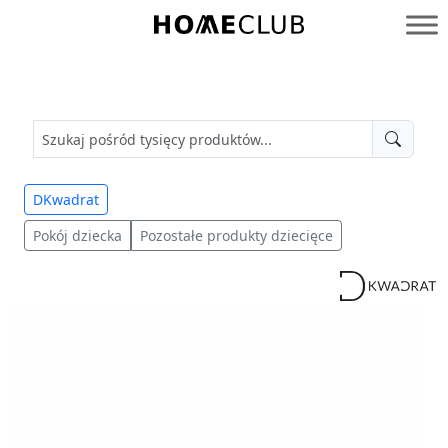
Przejdź
do
Homeclub
treści
DKwadrat
Pokój dziecka
Pozostałe produkty dziecięce