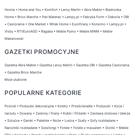
Homla
•
Home and You
•
Komfort
•
Leroy Merlin
•
Abra Meble
•
Biedronka
Home
•
Brico Marche
•
Pan Materac
•
Lampy.pl
•
Fabryka Form
•
Dekoria
•
OBI
•
Castorama
•
One Market
•
Witek Home
•
Eurofirany
•
Konsimo
•
Lampy.pl
•
Visby
•
RTVEuroAGD
•
Ragaba
•
Meble Pumo
•
Meble MWM
•
Meble
Makarowski
GAZETKI PROMOCYJNE
Gazetka Abra Meble
•
Gazetka Leroy Merlin
•
Gazetka OBI
•
Gazetka Castorama
•
Gazetka Brico Marche
Moje ulubione
POPULARNE KATEGORIE
Pościel
•
Poduszki dekoracyjne
•
Kołdry
•
Prześcieradła
•
Poduszki
•
Koce i
narzuty
•
Dywany
•
Zasłony i firany
•
Kubki i filiżanki
•
Zastawa stołowa i talerze
•
Sztućce
•
Garnki
•
Patelnie
•
Noże
•
Lustra
•
Szafy
•
Sofy rozkładane
•
Narożniki rozkładane
•
Szezlongi
•
Fotele
•
Fotele z masażem
•
Stoliki
•
Meble
RTV
•
Komody
•
Regały i meblościanki
•
Stoły
•
Biurka gamingowe
•
Łóżka
•