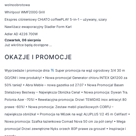
wolnoobrotowa
Whirlpool WMF200G Grill
Ekspres ciśnieniowy CHiATO coffeePLAY 5-in-1 – używany, szary
Nawilżacz ewaporacyjny Stadler Form Karl
Adler AD 4226 700W
Czwartek, 06 sierpnia
Już wkrótce będą dostępne ...
OKAZJE I PROMOCJE
Wyprzedaże i promocje dnia
Super promocja na wąż ogrodowy 3/4 30 m
GO/ON! i inne produkty!
•
Nowa promocja! Generator chloru INTEX QX1200 za
50% taniej!
•
Abra Meble – nowa gazetka od 27.07
•
Nowa Promocja! Basen
Stelażowy Bestway – Największa Obniżka Cena!
•
Nowa promocja: Dywan Tra.
Polonia Azer -70%!
•
Rewelacyjna promocja: Drzwi TEMIDAS inox antracyt 80
prawe -60%!
•
Nowa promocja: Zestaw mebli plastikowych CORFU –
największa obniżka!
•
Promocja na Wózek na wąż ALUPLUS 1/2 45 m Cellfast!
•
Nowa promocja: Szafka łazienkowa Comad Nova 50 cm za pół ceny!
•
Mega
promocja! Drzwi zewnętrzne Nyks orzech 80P prawe za grosze!
•
Inspiracje i
porady