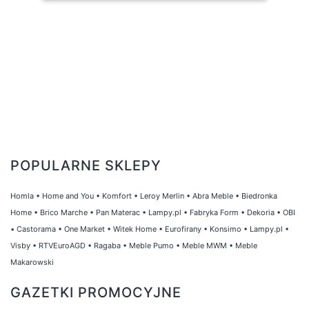
POPULARNE SKLEPY
Homla
•
Home and You
•
Komfort
•
Leroy Merlin
•
Abra Meble
•
Biedronka
Home
•
Brico Marche
•
Pan Materac
•
Lampy.pl
•
Fabryka Form
•
Dekoria
•
OBI
•
Castorama
•
One Market
•
Witek Home
•
Eurofirany
•
Konsimo
•
Lampy.pl
•
Visby
•
RTVEuroAGD
•
Ragaba
•
Meble Pumo
•
Meble MWM
•
Meble
Makarowski
GAZETKI PROMOCYJNE