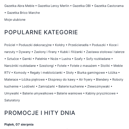
Gazetka Abra Meble
•
Gazetka Leroy Merlin
•
Gazetka OBI
•
Gazetka Castorama
•
Gazetka Brico Marche
Moje ulubione
POPULARNE KATEGORIE
Pościel
•
Poduszki dekoracyjne
•
Kołdry
•
Prześcieradła
•
Poduszki
•
Koce i
narzuty
•
Dywany
•
Zasłony i firany
•
Kubki i filiżanki
•
Zastawa stołowa i talerze
•
Sztućce
•
Garnki
•
Patelnie
•
Noże
•
Lustra
•
Szafy
•
Sofy rozkładane
•
Narożniki rozkładane
•
Szezlongi
•
Fotele
•
Fotele z masażem
•
Stoliki
•
Meble
RTV
•
Komody
•
Regały i meblościanki
•
Stoły
•
Biurka gamingowe
•
Łóżka
•
Materace
•
Łóżka piętrowe
•
Ekspresy do kawy
•
Air fryery
•
Blendery
•
Roboty
kuchenne
•
Lodówki
•
Zamrażarki
•
Baterie kuchenne
•
Zlewozmywaki
•
Umywalki
•
Baterie umywalkowe
•
Baterie wannowe
•
Kabiny prysznicowe
•
Saturatory
PROMOCJE I HITY DNIA
Piątek, 07 sierpnia