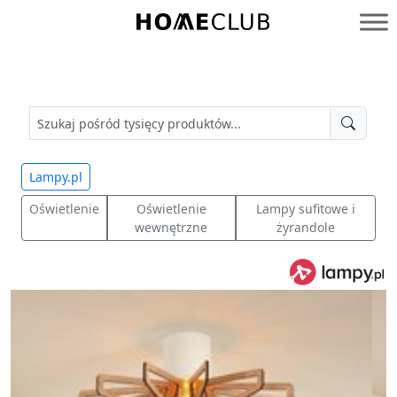
Przejdź
do
Homeclub
treści
Lampy.pl
Oświetlenie
Oświetlenie
Lampy sufitowe i
wewnętrzne
żyrandole