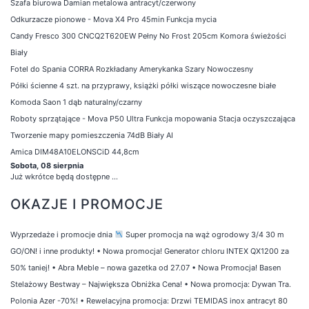
Szafa biurowa Damian metalowa antracyt/czerwony
Odkurzacze pionowe - Mova X4 Pro 45min Funkcja mycia
Candy Fresco 300 CNCQ2T620EW Pełny No Frost 205cm Komora świeżości
Biały
Fotel do Spania CORRA Rozkładany Amerykanka Szary Nowoczesny
Półki ścienne 4 szt. na przyprawy, książki półki wiszące nowoczesne białe
Komoda Saon 1 dąb naturalny/czarny
Roboty sprzątające - Mova P50 Ultra Funkcja mopowania Stacja oczyszczająca
Tworzenie mapy pomieszczenia 74dB Biały AI
Amica DIM48A10ELONSCiD 44,8cm
Sobota, 08 sierpnia
Już wkrótce będą dostępne ...
OKAZJE I PROMOCJE
Wyprzedaże i promocje dnia
Super promocja na wąż ogrodowy 3/4 30 m
GO/ON! i inne produkty!
•
Nowa promocja! Generator chloru INTEX QX1200 za
50% taniej!
•
Abra Meble – nowa gazetka od 27.07
•
Nowa Promocja! Basen
Stelażowy Bestway – Największa Obniżka Cena!
•
Nowa promocja: Dywan Tra.
Polonia Azer -70%!
•
Rewelacyjna promocja: Drzwi TEMIDAS inox antracyt 80