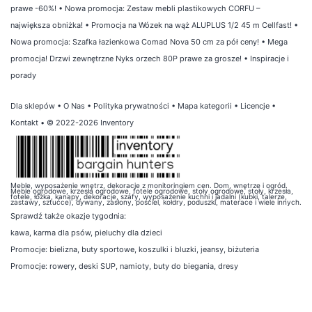
prawe -60%!
•
Nowa promocja: Zestaw mebli plastikowych CORFU –
największa obniżka!
•
Promocja na Wózek na wąż ALUPLUS 1/2 45 m Cellfast!
•
Nowa promocja: Szafka łazienkowa Comad Nova 50 cm za pół ceny!
•
Mega
promocja! Drzwi zewnętrzne Nyks orzech 80P prawe za grosze!
•
Inspiracje i
porady
Dla sklepów
•
O Nas
•
Polityka prywatności
•
Mapa kategorii
•
Licencje
•
Kontakt
• © 2022-2026 Inventory
Meble, wyposażenie wnętrz, dekoracje z monitoringiem cen. Dom, wnętrze i ogród.
Meble ogrodowe, krzesła ogrodowe, fotele ogrodowe, stoły ogrodowe, stoły, krzesła,
fotele, łóżka, kanapy, dekoracje, szafy, wyposażenie kuchni i jadalni (kubki, talerze,
zastawy, sztućce), dywany, zasłony, pościel, kołdry, poduszki, materace i wiele innych.
Sprawdź także
okazje tygodnia
:
kawa
,
karma dla psów
,
pieluchy dla dzieci
Promocje:
bielizna
,
buty sportowe
,
koszulki i bluzki
,
jeansy
,
biżuteria
Promocje:
rowery
,
deski SUP
,
namioty
,
buty do biegania
,
dresy