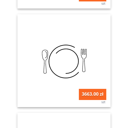
szt
3663.00 zł
szt