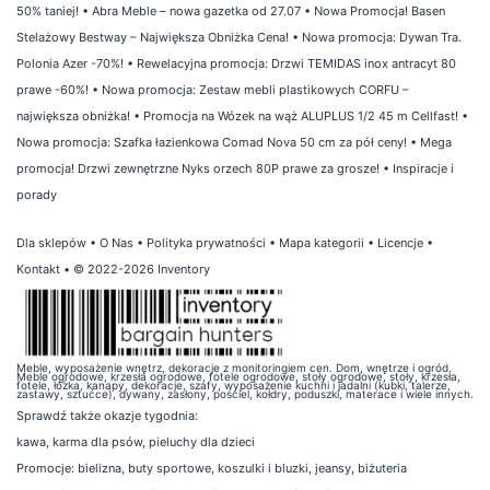
50% taniej!
•
Abra Meble – nowa gazetka od 27.07
•
Nowa Promocja! Basen
Stelażowy Bestway – Największa Obniżka Cena!
•
Nowa promocja: Dywan Tra.
Polonia Azer -70%!
•
Rewelacyjna promocja: Drzwi TEMIDAS inox antracyt 80
prawe -60%!
•
Nowa promocja: Zestaw mebli plastikowych CORFU –
największa obniżka!
•
Promocja na Wózek na wąż ALUPLUS 1/2 45 m Cellfast!
•
Nowa promocja: Szafka łazienkowa Comad Nova 50 cm za pół ceny!
•
Mega
promocja! Drzwi zewnętrzne Nyks orzech 80P prawe za grosze!
•
Inspiracje i
porady
Dla sklepów
•
O Nas
•
Polityka prywatności
•
Mapa kategorii
•
Licencje
•
Kontakt
• © 2022-2026 Inventory
Meble, wyposażenie wnętrz, dekoracje z monitoringiem cen. Dom, wnętrze i ogród.
Meble ogrodowe, krzesła ogrodowe, fotele ogrodowe, stoły ogrodowe, stoły, krzesła,
fotele, łóżka, kanapy, dekoracje, szafy, wyposażenie kuchni i jadalni (kubki, talerze,
zastawy, sztućce), dywany, zasłony, pościel, kołdry, poduszki, materace i wiele innych.
Sprawdź także
okazje tygodnia
:
kawa
,
karma dla psów
,
pieluchy dla dzieci
Promocje:
bielizna
,
buty sportowe
,
koszulki i bluzki
,
jeansy
,
biżuteria