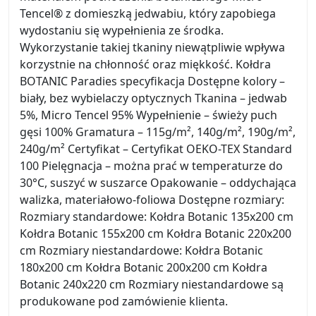
Tencel® z domieszką jedwabiu, który zapobiega
wydostaniu się wypełnienia ze środka.
Wykorzystanie takiej tkaniny niewątpliwie wpływa
korzystnie na chłonność oraz miękkość. Kołdra
BOTANIC Paradies specyfikacja Dostępne kolory –
biały, bez wybielaczy optycznych Tkanina – jedwab
5%, Micro Tencel 95% Wypełnienie – świeży puch
gęsi 100% Gramatura – 115g/m², 140g/m², 190g/m²,
240g/m² Certyfikat – Certyfikat OEKO-TEX Standard
100 Pielęgnacja – można prać w temperaturze do
30°C, suszyć w suszarce Opakowanie – oddychająca
walizka, materiałowo-foliowa Dostępne rozmiary:
Rozmiary standardowe: Kołdra Botanic 135x200 cm
Kołdra Botanic 155x200 cm Kołdra Botanic 220x200
cm Rozmiary niestandardowe: Kołdra Botanic
180x200 cm Kołdra Botanic 200x200 cm Kołdra
Botanic 240x220 cm Rozmiary niestandardowe są
produkowane pod zamówienie klienta.