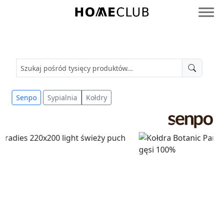
Przejdź
do
Homeclub
treści
Senpo
Sypialnia
Kołdry