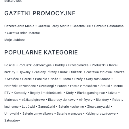
Makarowski
GAZETKI PROMOCYJNE
Gazetka Abra Meble
•
Gazetka Leroy Merlin
•
Gazetka OBI
•
Gazetka Castorama
•
Gazetka Brico Marche
Moje ulubione
POPULARNE KATEGORIE
Pościel
•
Poduszki dekoracyjne
•
Kołdry
•
Prześcieradła
•
Poduszki
•
Koce i
narzuty
•
Dywany
•
Zasłony i firany
•
Kubki i filiżanki
•
Zastawa stołowa i talerze
•
Sztućce
•
Garnki
•
Patelnie
•
Noże
•
Lustra
•
Szafy
•
Sofy rozkładane
•
Narożniki rozkładane
•
Szezlongi
•
Fotele
•
Fotele z masażem
•
Stoliki
•
Meble
RTV
•
Komody
•
Regały i meblościanki
•
Stoły
•
Biurka gamingowe
•
Łóżka
•
Materace
•
Łóżka piętrowe
•
Ekspresy do kawy
•
Air fryery
•
Blendery
•
Roboty
kuchenne
•
Lodówki
•
Zamrażarki
•
Baterie kuchenne
•
Zlewozmywaki
•
Umywalki
•
Baterie umywalkowe
•
Baterie wannowe
•
Kabiny prysznicowe
•
Saturatory