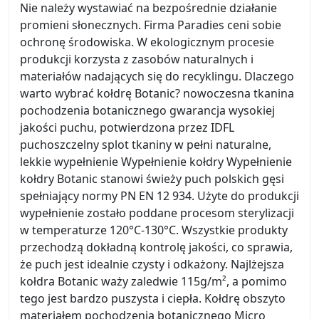
Nie należy wystawiać na bezpośrednie działanie
promieni słonecznych. Firma Paradies ceni sobie
ochronę środowiska. W ekologicznym procesie
produkcji korzysta z zasobów naturalnych i
materiałów nadających się do recyklingu. Dlaczego
warto wybrać kołdrę Botanic? nowoczesna tkanina
pochodzenia botanicznego gwarancja wysokiej
jakości puchu, potwierdzona przez IDFL
puchoszczelny splot tkaniny w pełni naturalne,
lekkie wypełnienie Wypełnienie kołdry Wypełnienie
kołdry Botanic stanowi świeży puch polskich gęsi
spełniający normy PN EN 12 934. Użyte do produkcji
wypełnienie zostało poddane procesom sterylizacji
w temperaturze 120°C-130°C. Wszystkie produkty
przechodzą dokładną kontrolę jakości, co sprawia,
że puch jest idealnie czysty i odkażony. Najlżejsza
kołdra Botanic waży zaledwie 115g/m², a pomimo
tego jest bardzo puszysta i ciepła. Kołdrę obszyto
materiałem pochodzenia botanicznego Micro