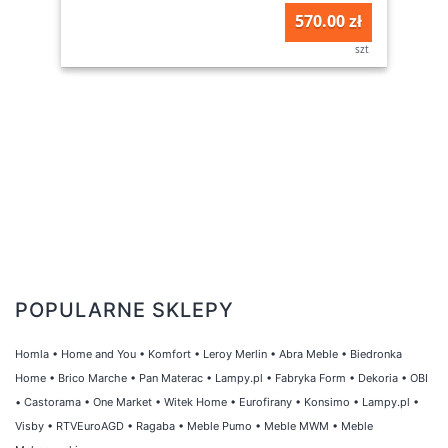
570.00 zł
szt
POPULARNE SKLEPY
Homla
•
Home and You
•
Komfort
•
Leroy Merlin
•
Abra Meble
•
Biedronka
Home
•
Brico Marche
•
Pan Materac
•
Lampy.pl
•
Fabryka Form
•
Dekoria
•
OBI
•
Castorama
•
One Market
•
Witek Home
•
Eurofirany
•
Konsimo
•
Lampy.pl
•
Visby
•
RTVEuroAGD
•
Ragaba
•
Meble Pumo
•
Meble MWM
•
Meble