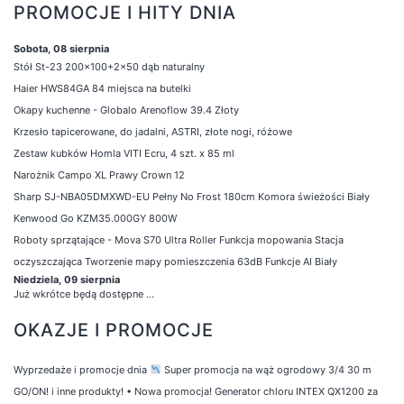
PROMOCJE I HITY DNIA
Sobota, 08 sierpnia
Stół St-23 200x100+2x50 dąb naturalny
Haier HWS84GA 84 miejsca na butelki
Okapy kuchenne - Globalo Arenoflow 39.4 Złoty
Krzesło tapicerowane, do jadalni, ASTRI, złote nogi, różowe
Zestaw kubków Homla VITI Ecru, 4 szt. x 85 ml
Narożnik Campo XL Prawy Crown 12
Sharp SJ-NBA05DMXWD-EU Pełny No Frost 180cm Komora świeżości Biały
Kenwood Go KZM35.000GY 800W
Roboty sprzątające - Mova S70 Ultra Roller Funkcja mopowania Stacja
oczyszczająca Tworzenie mapy pomieszczenia 63dB Funkcje AI Biały
Niedziela, 09 sierpnia
Już wkrótce będą dostępne ...
OKAZJE I PROMOCJE
Wyprzedaże i promocje dnia
Super promocja na wąż ogrodowy 3/4 30 m
GO/ON! i inne produkty!
•
Nowa promocja! Generator chloru INTEX QX1200 za