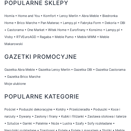
POPULARNE SKLEPY
Homla
•
Home and You
•
Komfort
•
Leroy Merlin
•
Abra Meble
•
Biedronka
Home
•
Brico Marche
•
Pan Materac
•
Lampy.pl
•
Fabryka Form
•
Dekoria
•
OBI
•
Castorama
•
One Market
•
Witek Home
•
Eurofirany
•
Konsimo
•
Lampy.pl
•
Visby
•
RTVEuroAGD
•
Ragaba
•
Meble Pumo
•
Meble MWM
•
Meble
Makarowski
GAZETKI PROMOCYJNE
Gazetka Abra Meble
•
Gazetka Leroy Merlin
•
Gazetka OBI
•
Gazetka Castorama
•
Gazetka Brico Marche
Moje ulubione
POPULARNE KATEGORIE
Pościel
•
Poduszki dekoracyjne
•
Kołdry
•
Prześcieradła
•
Poduszki
•
Koce i
narzuty
•
Dywany
•
Zasłony i firany
•
Kubki i filiżanki
•
Zastawa stołowa i talerze
•
Sztućce
•
Garnki
•
Patelnie
•
Noże
•
Lustra
•
Szafy
•
Sofy rozkładane
•
Narożniki rozkładane
•
Szezlongi
•
Fotele
•
Fotele z masażem
•
Stoliki
•
Meble