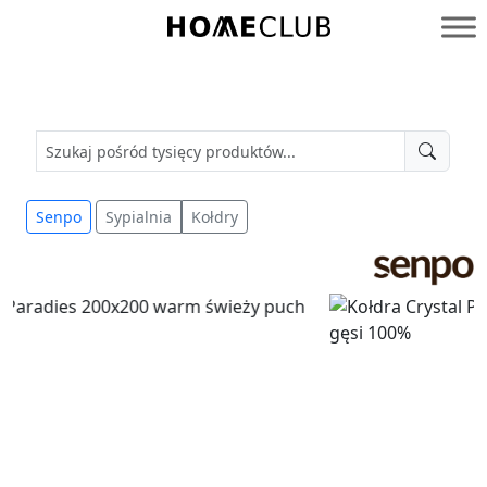
Przejdź
do
Homeclub
treści
Senpo
Sypialnia
Kołdry