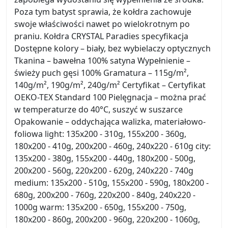
Poza tym batyst sprawia, że kołdra zachowuje
swoje właściwości nawet po wielokrotnym po
praniu. Kołdra CRYSTAL Paradies specyfikacja
Dostępne kolory – biały, bez wybielaczy optycznych
Tkanina – bawełna 100% satyna Wypełnienie –
świeży puch gęsi 100% Gramatura – 115g/m²,
140g/m², 190g/m², 240g/m² Certyfikat – Certyfikat
OEKO-TEX Standard 100 Pielęgnacja – można prać
w temperaturze do 40°C, suszyć w suszarce
Opakowanie – oddychająca walizka, materiałowo-
foliowa light: 135x200 - 310g, 155x200 - 360g,
180x200 - 410g, 200x200 - 460g, 240x220 - 610g city:
135x200 - 380g, 155x200 - 440g, 180x200 - 500g,
200x200 - 560g, 220x200 - 620g, 240x220 - 740g
medium: 135x200 - 510g, 155x200 - 590g, 180x200 -
680g, 200x200 - 760g, 220x200 - 840g, 240x220 -
1000g warm: 135x200 - 650g, 155x200 - 750g,
180x200 - 860g, 200x200 - 960g, 220x200 - 1060g,