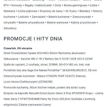
RTV
•
Komody
•
Regały i meblościanki
•
Stoły
•
Biurka gamingowe
•
Łóżka
•
Materace
•
Łóżka piętrowe
•
Ekspresy do kawy
•
Air fryery
•
Blendery
•
Roboty
kuchenne
•
Lodówki
•
Zamrażarki
•
Baterie kuchenne
•
Zlewozmywaki
•
Umywalki
•
Baterie umywalkowe
•
Baterie wannowe
•
Kabiny prysznicowe
•
Saturatory
PROMOCJE I HITY DNIA
Czwartek, 06 sierpnia
Shark PowerDetect Speed IA1244EU 60min Wymienny akumulator
Odkurzacze - Karcher WD 2-18 V Battery Set V-12/18 1.628-501.0 225W
Szafa do sypialni, 2 szuflady, drzwi, DORMI, 90x51x180 cm, biel, mat
Portafilter bez dna Sage the Naked Portafilter™ SEA304WLW0ZEU1, 58 mm
Zlewozmywaki kuchenne - Blanco ETAGON 700IF 524272 Stalowy
Lovio Home ChefAssistant LVSTM01RD
Pomocnik kuchenny, 90cm kitchen helper, podest dla dzieci szary
Ekspres na kapsułki Nescafé Dolce Gusto Genio S Plus KP340810 Krups - czarny
Haier Seria 7 HTW7720ENMB Pełny No Frost 200,6cm Szuflada z kontrolą
wilgotności Zdalne sterowanie Czarny