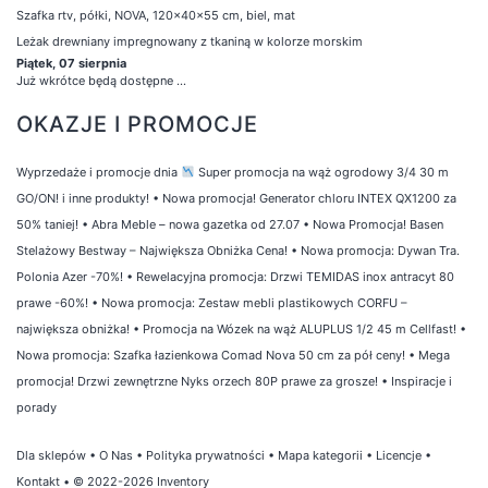
Szafka rtv, półki, NOVA, 120x40x55 cm, biel, mat
Leżak drewniany impregnowany z tkaniną w kolorze morskim
Piątek, 07 sierpnia
Już wkrótce będą dostępne ...
OKAZJE I PROMOCJE
Wyprzedaże i promocje dnia
Super promocja na wąż ogrodowy 3/4 30 m
GO/ON! i inne produkty!
•
Nowa promocja! Generator chloru INTEX QX1200 za
50% taniej!
•
Abra Meble – nowa gazetka od 27.07
•
Nowa Promocja! Basen
Stelażowy Bestway – Największa Obniżka Cena!
•
Nowa promocja: Dywan Tra.
Polonia Azer -70%!
•
Rewelacyjna promocja: Drzwi TEMIDAS inox antracyt 80
prawe -60%!
•
Nowa promocja: Zestaw mebli plastikowych CORFU –
największa obniżka!
•
Promocja na Wózek na wąż ALUPLUS 1/2 45 m Cellfast!
•
Nowa promocja: Szafka łazienkowa Comad Nova 50 cm za pół ceny!
•
Mega
promocja! Drzwi zewnętrzne Nyks orzech 80P prawe za grosze!
•
Inspiracje i
porady
Dla sklepów
•
O Nas
•
Polityka prywatności
•
Mapa kategorii
•
Licencje
•
Kontakt
• © 2022-2026 Inventory