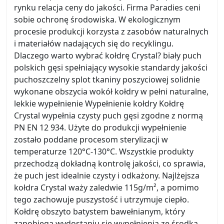
rynku relacja ceny do jakości. Firma Paradies ceni
sobie ochronę środowiska. W ekologicznym
procesie produkcji korzysta z zasobów naturalnych
i materiałów nadających się do recyklingu.
Dlaczego warto wybrać kołdrę Crystal? biały puch
polskich gęsi spełniający wysokie standardy jakości
puchoszczelny splot tkaniny poszyciowej solidnie
wykonane obszycia wokół kołdry w pełni naturalne,
lekkie wypełnienie Wypełnienie kołdry Kołdrę
Crystal wypełnia czysty puch gęsi zgodne z normą
PN EN 12 934. Użyte do produkcji wypełnienie
zostało poddane procesom sterylizacji w
temperaturze 120°C-130°C. Wszystkie produkty
przechodzą dokładną kontrolę jakości, co sprawia,
że puch jest idealnie czysty i odkażony. Najlżejsza
kołdra Crystal waży zaledwie 115g/m², a pomimo
tego zachowuje puszystość i utrzymuje ciepło.
Kołdrę obszyto batystem bawełnianym, który
zapobiega wydostaniu się wypełnienia ze środka.