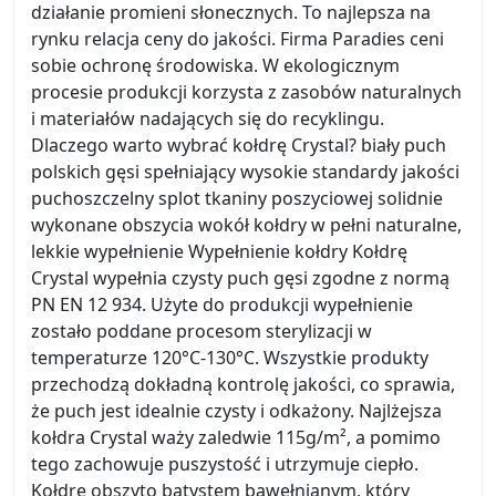
działanie promieni słonecznych. To najlepsza na
rynku relacja ceny do jakości. Firma Paradies ceni
sobie ochronę środowiska. W ekologicznym
procesie produkcji korzysta z zasobów naturalnych
i materiałów nadających się do recyklingu.
Dlaczego warto wybrać kołdrę Crystal? biały puch
polskich gęsi spełniający wysokie standardy jakości
puchoszczelny splot tkaniny poszyciowej solidnie
wykonane obszycia wokół kołdry w pełni naturalne,
lekkie wypełnienie Wypełnienie kołdry Kołdrę
Crystal wypełnia czysty puch gęsi zgodne z normą
PN EN 12 934. Użyte do produkcji wypełnienie
zostało poddane procesom sterylizacji w
temperaturze 120°C-130°C. Wszystkie produkty
przechodzą dokładną kontrolę jakości, co sprawia,
że puch jest idealnie czysty i odkażony. Najlżejsza
kołdra Crystal waży zaledwie 115g/m², a pomimo
tego zachowuje puszystość i utrzymuje ciepło.
Kołdrę obszyto batystem bawełnianym, który