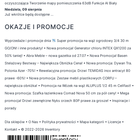
oczyszczająca Tworzenie mapy pomieszczenia 63dB Funkcje AI Biały
Niedziela, 09 sierpnia
Już wkrótce będą dostępne ...
OKAZJE I PROMOCJE
Wyprzedaże i promocje dnia
Super promocja na wąż ogrodowy 3/4 30 m
GO/ON! i inne produkty!
•
Nowa promocja! Generator chloru INTEX QX1200 za
50% taniej!
•
Abra Meble – nowa gazetka od 27.07
•
Nowa Promocja! Basen
Stelażowy Bestway – Największa Obniżka Cena!
•
Nowa promocja: Dywan Tra.
Polonia Azer -70%!
•
Rewelacyjna promocja: Drzwi TEMIDAS inox antracyt 80
prawe -60%!
•
Nowa promocja: Zestaw mebli plastikowych CORFU –
największa obniżka!
•
Promocja na Wózek na wąż ALUPLUS 1/2 45 m Cellfast!
•
Nowa promocja: Szafka łazienkowa Comad Nova 50 cm za pół ceny!
•
Mega
promocja! Drzwi zewnętrzne Nyks orzech 80P prawe za grosze!
•
Inspiracje i
porady
Dla sklepów
•
O Nas
•
Polityka prywatności
•
Mapa kategorii
•
Licencje
•
Kontakt
• © 2022-2026 Inventory