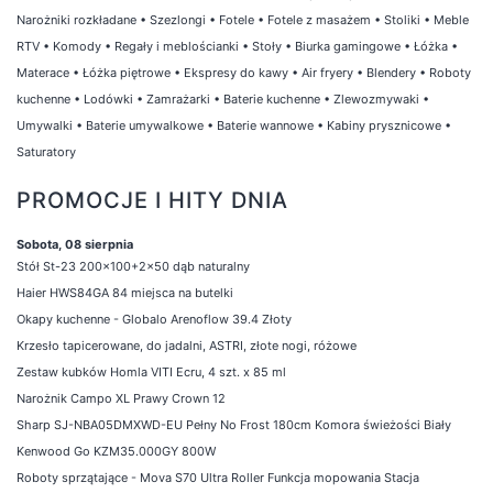
Narożniki rozkładane
•
Szezlongi
•
Fotele
•
Fotele z masażem
•
Stoliki
•
Meble
RTV
•
Komody
•
Regały i meblościanki
•
Stoły
•
Biurka gamingowe
•
Łóżka
•
Materace
•
Łóżka piętrowe
•
Ekspresy do kawy
•
Air fryery
•
Blendery
•
Roboty
kuchenne
•
Lodówki
•
Zamrażarki
•
Baterie kuchenne
•
Zlewozmywaki
•
Umywalki
•
Baterie umywalkowe
•
Baterie wannowe
•
Kabiny prysznicowe
•
Saturatory
PROMOCJE I HITY DNIA
Sobota, 08 sierpnia
Stół St-23 200x100+2x50 dąb naturalny
Haier HWS84GA 84 miejsca na butelki
Okapy kuchenne - Globalo Arenoflow 39.4 Złoty
Krzesło tapicerowane, do jadalni, ASTRI, złote nogi, różowe
Zestaw kubków Homla VITI Ecru, 4 szt. x 85 ml
Narożnik Campo XL Prawy Crown 12
Sharp SJ-NBA05DMXWD-EU Pełny No Frost 180cm Komora świeżości Biały
Kenwood Go KZM35.000GY 800W
Roboty sprzątające - Mova S70 Ultra Roller Funkcja mopowania Stacja