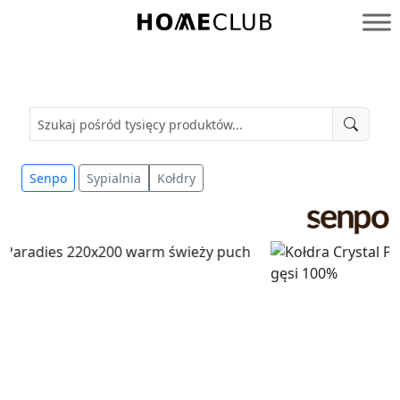
Przejdź
do
Homeclub
treści
Senpo
Sypialnia
Kołdry