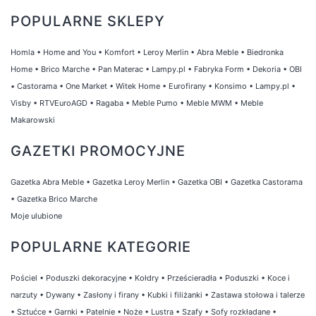
POPULARNE SKLEPY
Homla
•
Home and You
•
Komfort
•
Leroy Merlin
•
Abra Meble
•
Biedronka
Home
•
Brico Marche
•
Pan Materac
•
Lampy.pl
•
Fabryka Form
•
Dekoria
•
OBI
•
Castorama
•
One Market
•
Witek Home
•
Eurofirany
•
Konsimo
•
Lampy.pl
•
Visby
•
RTVEuroAGD
•
Ragaba
•
Meble Pumo
•
Meble MWM
•
Meble
Makarowski
GAZETKI PROMOCYJNE
Gazetka Abra Meble
•
Gazetka Leroy Merlin
•
Gazetka OBI
•
Gazetka Castorama
•
Gazetka Brico Marche
Moje ulubione
POPULARNE KATEGORIE
Pościel
•
Poduszki dekoracyjne
•
Kołdry
•
Prześcieradła
•
Poduszki
•
Koce i
narzuty
•
Dywany
•
Zasłony i firany
•
Kubki i filiżanki
•
Zastawa stołowa i talerze
•
Sztućce
•
Garnki
•
Patelnie
•
Noże
•
Lustra
•
Szafy
•
Sofy rozkładane
•