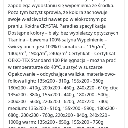
zapobiega wydostaniu się wypełnienia ze środka.
Poza tym batyst sprawia, że kołdra zachowuje
swoje właściwości nawet po wielokrotnym po
praniu. Kołdra CRYSTAL Paradies specyfikacja
Dostępne kolory – biały, bez wybielaczy optycznych
Tkanina – bawełna 100% satyna Wypełnienie –
świeży puch gęsi 100% Gramatura – 115g/m²,
140g/m², 190g/m², 240g/m² Certyfikat – Certyfikat
OEKO-TEX Standard 100 Pielęgnacja – można prać
w temperaturze do 40°C, suszyć w suszarce
Opakowanie – oddychająca walizka, materiałowo-
foliowa light: 135x200 - 310g, 155x200 - 360g,
180x200 - 410g, 200x200 - 460g, 240x220 - 610g city:
135x200 - 380g, 155x200 - 440g, 180x200 - 500g,
200x200 - 560g, 220x200 - 620g, 240x220 - 740g
medium: 135x200 - 510g, 155x200 - 590g, 180x200 -
680g, 200x200 - 760g, 220x200 - 840g, 240x220 -
1000g warm: 135x200 - 650g, 155x200 - 750g,