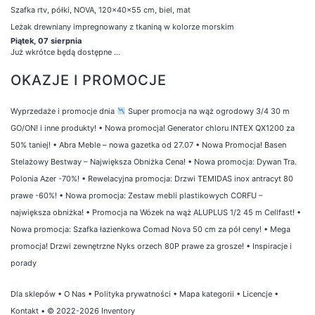
Szafka rtv, półki, NOVA, 120x40x55 cm, biel, mat
Leżak drewniany impregnowany z tkaniną w kolorze morskim
Piątek, 07 sierpnia
Już wkrótce będą dostępne ...
OKAZJE I PROMOCJE
Wyprzedaże i promocje dnia
Super promocja na wąż ogrodowy 3/4 30 m
GO/ON! i inne produkty!
•
Nowa promocja! Generator chloru INTEX QX1200 za
50% taniej!
•
Abra Meble – nowa gazetka od 27.07
•
Nowa Promocja! Basen
Stelażowy Bestway – Największa Obniżka Cena!
•
Nowa promocja: Dywan Tra.
Polonia Azer -70%!
•
Rewelacyjna promocja: Drzwi TEMIDAS inox antracyt 80
prawe -60%!
•
Nowa promocja: Zestaw mebli plastikowych CORFU –
największa obniżka!
•
Promocja na Wózek na wąż ALUPLUS 1/2 45 m Cellfast!
•
Nowa promocja: Szafka łazienkowa Comad Nova 50 cm za pół ceny!
•
Mega
promocja! Drzwi zewnętrzne Nyks orzech 80P prawe za grosze!
•
Inspiracje i
porady
Dla sklepów
•
O Nas
•
Polityka prywatności
•
Mapa kategorii
•
Licencje
•
Kontakt
• © 2022-2026 Inventory