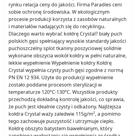
rynku relacja ceny do jakości. Firma Paradies ceni
sobie ochronę środowiska. W ekologicznym
procesie produkcji korzysta z zasobów naturalnych
i materiałów nadających się do recyklingu.
Dlaczego warto wybrać kołdrę Crystal? biały puch
polskich gęsi spełniający wysokie standardy jakości
puchoszczelny splot tkaniny poszyciowej solidnie
wykonane obszycia wokół kołdry w pełni naturalne,
lekkie wypełnienie Wypełnienie kołdry Kołdrę
Crystal wypełnia czysty puch gęsi zgodne z normą
PN EN 12 934. Użyte do produkcji wypełnienie
zostało poddane procesom sterylizacji w
temperaturze 120°C-130°C. Wszystkie produkty
przechodzą dokładną kontrolę jakości, co sprawia,
że puch jest idealnie czysty i odkażony. Najlżejsza
kołdra Crystal waży zaledwie 115g/m², a pomimo
tego zachowuje puszystość i utrzymuje ciepło.
Kołdrę obszyto batystem bawełnianym, który
zapobiega wydostaniu się wypełnienia ze środka.