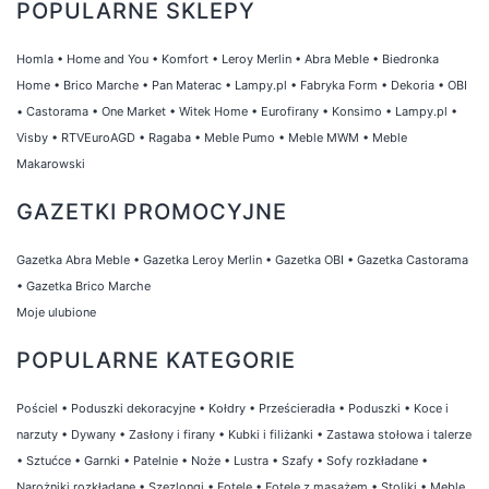
POPULARNE SKLEPY
Homla
•
Home and You
•
Komfort
•
Leroy Merlin
•
Abra Meble
•
Biedronka
Home
•
Brico Marche
•
Pan Materac
•
Lampy.pl
•
Fabryka Form
•
Dekoria
•
OBI
•
Castorama
•
One Market
•
Witek Home
•
Eurofirany
•
Konsimo
•
Lampy.pl
•
Visby
•
RTVEuroAGD
•
Ragaba
•
Meble Pumo
•
Meble MWM
•
Meble
Makarowski
GAZETKI PROMOCYJNE
Gazetka Abra Meble
•
Gazetka Leroy Merlin
•
Gazetka OBI
•
Gazetka Castorama
•
Gazetka Brico Marche
Moje ulubione
POPULARNE KATEGORIE
Pościel
•
Poduszki dekoracyjne
•
Kołdry
•
Prześcieradła
•
Poduszki
•
Koce i
narzuty
•
Dywany
•
Zasłony i firany
•
Kubki i filiżanki
•
Zastawa stołowa i talerze
•
Sztućce
•
Garnki
•
Patelnie
•
Noże
•
Lustra
•
Szafy
•
Sofy rozkładane
•
Narożniki rozkładane
•
Szezlongi
•
Fotele
•
Fotele z masażem
•
Stoliki
•
Meble