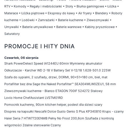
RTV
•
Komody
•
Regały i meblościanki
•
Stoły
•
Biurka gamingowe
•
Łóżka
•
Materace
•
Łóżka piętrowe
•
Ekspresy do kawy
•
Air fryery
•
Blendery
•
Roboty
kuchenne
•
Lodówki
•
Zamrażarki
•
Baterie kuchenne
•
Zlewozmywaki
•
Umywalki
•
Baterie umywalkowe
•
Baterie wannowe
•
Kabiny prysznicowe
•
Saturatory
PROMOCJE I HITY DNIA
Czwartek, 06 sierpnia
Shark PowerDetect Speed IA1244EU 60min Wymienny akumulator
Odkurzacze - Karcher WD 2-18 V Battery Set V-12/18 1.628-501.0 225W
Szafa do sypialni, 2 szuflady, drzwi, DORMI, 90x51x180 cm, biel, mat
Portafilter bez dna Sage the Naked Portafilter™ SEA304WLW0ZEU1, 58 mm
Zlewozmywaki kuchenne - Blanco ETAGON 700IF 524272 Stalowy
Lovio Home ChefAssistant LVSTM01RD
Pomocnik kuchenny, 90cm kitchen helper, podest dla dzieci szary
Ekspres na kapsułki Nescafé Dolce Gusto Genio S Plus KP340810 Krups - czarny
Haier Seria 7 HTW7720ENMB Pełny No Frost 200,6cm Szuflada z kontrolą
wilgotności Zdalne sterowanie Czarny