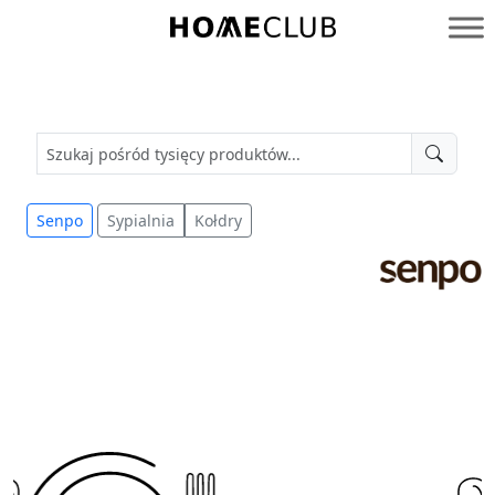
Przejdź
do
Homeclub
treści
Senpo
Sypialnia
Kołdry