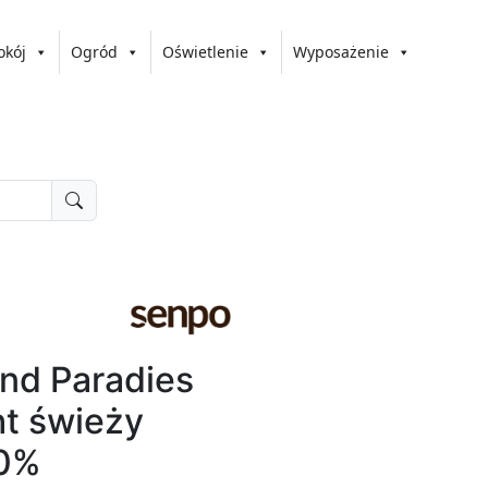
okój
Ogród
Oświetlenie
Wyposażenie
nd Paradies
t świeży
00%