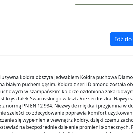
Idź do
luzywna kołdra obszyta jedwabiem Kołdra puchowa Diamon
na białym puchem gęsim. Kołdra z serii Diamond została ob
 puchowych w szampańskim kolorze ozdobiona żakardowym
t kryształek Swarovskiego w kształcie serduszka. Najwyższ
e z normą PN EN 12 934. Niezwykle miękka i przyjemna w 
nie szeleści co zdecydowanie poprawia komfort użytkowania
czanie się wypełnienia wewnątrz kołdry, dzięki czemu zach
ystawiać na bezpośrednie działanie promieni słonecznych. F