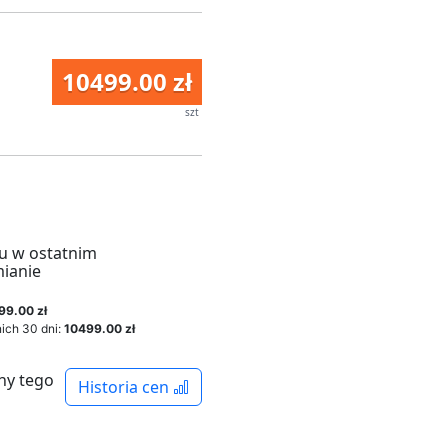
10499.00 zł
szt
u w ostatnim
mianie
99.00 zł
ich 30 dni:
10499.00 zł
ny tego
Historia cen