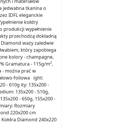
nych i materiałów
ca jedwabna tkanina o
zez IDFL eleganckie
ypełnienie kołdry
o produkcji wypełnienie
dukty przechodzą dokładną
dra Diamond waży zaledwie
edwabiem, który zapobiega
pne kolory - champagne,
00% Gramatura - 115g/m²,
a - można prać w
ałowo-foliowa ight:
0 - 610g ity: 135x200 -
 edium: 135x200 - 510g,
 135x200 - 650g, 155x200 -
zmiary: Rozmiary
mond 220x200 cm
m Kołdra Diamond 240x220