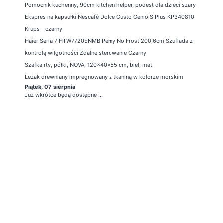
Pomocnik kuchenny, 90cm kitchen helper, podest dla dzieci szary
Ekspres na kapsułki Nescafé Dolce Gusto Genio S Plus KP340810
Krups - czarny
Haier Seria 7 HTW7720ENMB Pełny No Frost 200,6cm Szuflada z
kontrolą wilgotności Zdalne sterowanie Czarny
Szafka rtv, półki, NOVA, 120x40x55 cm, biel, mat
Leżak drewniany impregnowany z tkaniną w kolorze morskim
Piątek, 07 sierpnia
Już wkrótce będą dostępne ...