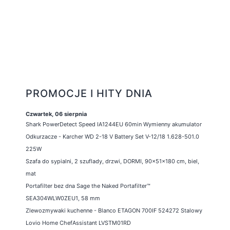
PROMOCJE I HITY DNIA
Czwartek, 06 sierpnia
Shark PowerDetect Speed IA1244EU 60min Wymienny akumulator
Odkurzacze - Karcher WD 2-18 V Battery Set V-12/18 1.628-501.0
225W
Szafa do sypialni, 2 szuflady, drzwi, DORMI, 90x51x180 cm, biel,
mat
Portafilter bez dna Sage the Naked Portafilter™
SEA304WLW0ZEU1, 58 mm
Zlewozmywaki kuchenne - Blanco ETAGON 700IF 524272 Stalowy
Lovio Home ChefAssistant LVSTM01RD