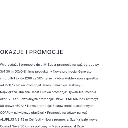
OKAZJE I PROMOCJE
Wyprzedaże i promocje dnia
Super promocja na wąż ogrodowy
3/4 30 m GO/ON! i inne produkty!
•
Nowa promocja! Generator
chloru INTEX QX1200 za 50% taniej!
•
Abra Meble – nowa gazetka
od 27.07
•
Nowa Promocja! Basen Stelażowy Bestway –
Największa Obniżka Cena!
•
Nowa promocja: Dywan Tra. Polonia
Azer -70%!
•
Rewelacyjna promocja: Drzwi TEMIDAS inox antracyt
80 prawe -60%!
•
Nowa promocja: Zestaw mebli plastikowych
CORFU – największa obniżka!
•
Promocja na Wózek na wąż
ALUPLUS 1/2 45 m Cellfast!
•
Nowa promocja: Szafka łazienkowa
Comad Nova 50 cm za pół ceny!
•
Mega promocja! Drzwi