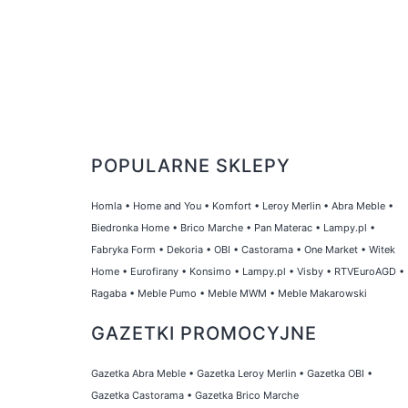
POPULARNE SKLEPY
Homla
•
Home and You
•
Komfort
•
Leroy Merlin
•
Abra Meble
•
Biedronka Home
•
Brico Marche
•
Pan Materac
•
Lampy.pl
•
Fabryka Form
•
Dekoria
•
OBI
•
Castorama
•
One Market
•
Witek
Home
•
Eurofirany
•
Konsimo
•
Lampy.pl
•
Visby
•
RTVEuroAGD
•
Ragaba
•
Meble Pumo
•
Meble MWM
•
Meble Makarowski
GAZETKI PROMOCYJNE
Gazetka Abra Meble
•
Gazetka Leroy Merlin
•
Gazetka OBI
•
Gazetka Castorama
•
Gazetka Brico Marche