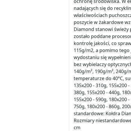
ochronę środowiska. W ek
nadających się do recykl
właściwościach puchoszcz
poszycie w żakardowe wzo
Diamond stanowi świeży p
zostało poddane procesom
kontrolę jakości, co spraw
115g/m2, a pomimo tego j
wydostaniu się wypełnien
bez wybielaczy optycznyc
140g/m², 190g/m², 240g/m²
temperaturze do 40°C, su
135x200 - 310g, 155x200 - 
380g, 155x200 - 440g, 180
155x200 - 590g, 180x200 -
750g, 180x200 - 860g, 200
standardowe: Kołdra Di
Rozmiary niestandardowe
cm