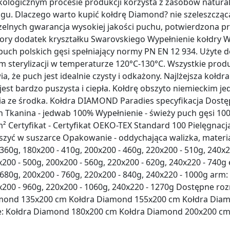
ologicznym procesie produkcji korzysta z zasobów natural
ingu. Dlaczego warto kupić kołdrę Diamond? nie szeleszczą
elnych gwarancja wysokiej jakości puchu, potwierdzona pr
ry dodatek kryształku Swarovskiego Wypełnienie kołdry W
uch polskich gęsi spełniający normy PN EN 12 934. Użyte d
 sterylizacji w temperaturze 120°C-130°C. Wszystkie pro
ia, że puch jest idealnie czysty i odkażony. Najlżejsza koł
est bardzo puszysta i ciepła. Kołdrę obszyto niemieckim j
ia ze środka. Kołdra DIAMOND Paradies specyfikacja Dostę
h Tkanina - jedwab 100% Wypełnienie - świeży puch gęsi 1
 Certyfikat - Certyfikat OEKO-TEX Standard 100 Pielęgnacj
szyć w suszarce Opakowanie - oddychająca walizka, materi
360g, 180x200 - 410g, 200x200 - 460g, 220x200 - 510g, 240x22
x200 - 500g, 200x200 - 560g, 220x200 - 620g, 240x220 - 740g
 680g, 200x200 - 760g, 220x200 - 840g, 240x220 - 1000g arm:
x200 - 960g, 220x200 - 1060g, 240x220 - 1270g Dostępne ro
amond 135x200 cm Kołdra Diamond 155x200 cm Kołdra Dia
: Kołdra Diamond 180x200 cm Kołdra Diamond 200x200 c