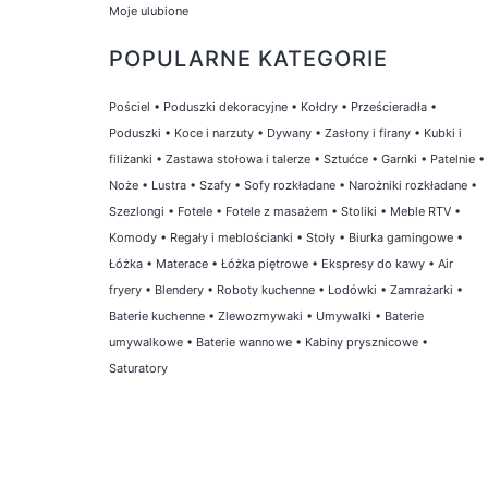
Moje ulubione
POPULARNE KATEGORIE
Pościel
•
Poduszki dekoracyjne
•
Kołdry
•
Prześcieradła
•
Poduszki
•
Koce i narzuty
•
Dywany
•
Zasłony i firany
•
Kubki i
filiżanki
•
Zastawa stołowa i talerze
•
Sztućce
•
Garnki
•
Patelnie
•
Noże
•
Lustra
•
Szafy
•
Sofy rozkładane
•
Narożniki rozkładane
•
Szezlongi
•
Fotele
•
Fotele z masażem
•
Stoliki
•
Meble RTV
•
Komody
•
Regały i meblościanki
•
Stoły
•
Biurka gamingowe
•
Łóżka
•
Materace
•
Łóżka piętrowe
•
Ekspresy do kawy
•
Air
fryery
•
Blendery
•
Roboty kuchenne
•
Lodówki
•
Zamrażarki
•
Baterie kuchenne
•
Zlewozmywaki
•
Umywalki
•
Baterie
umywalkowe
•
Baterie wannowe
•
Kabiny prysznicowe
•
Saturatory