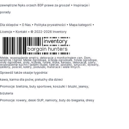
zewnętrzne Nyks orzech 80P prawe za grosze!
•
Inspiracje i
porady
Dla sklepów
•
O Nas
•
Polityka prywatności
•
Mapa kategorii
•
Licencje
•
Kontakt
• © 2022-2026 Inventory
Meble, wyposażenie wnętrz, dekoracje z monitoringiem cen. Dom,
wnętrze i ogród. Meble ogrodowe, krzesła ogrodowe, fotele ogrodowe,
stoły ogrodowe, stoły, krzesła, fotele, łóżka, kanapy, dekoracje, szafy,
wyposażenie kuchni i jadalni (kubki, talerze, zastawy, sztućce), dywany,
zasłony, pościel, kołdry, poduszki, materace i wiele innych.
Sprawdź także
okazje tygodnia
:
kawa
,
karma dla psów
,
pieluchy dla dzieci
Promocje:
bielizna
,
buty sportowe
,
koszulki i bluzki
,
jeansy
,
biżuteria
Promocje:
rowery
,
deski SUP
,
namioty
,
buty do biegania
,
dresy