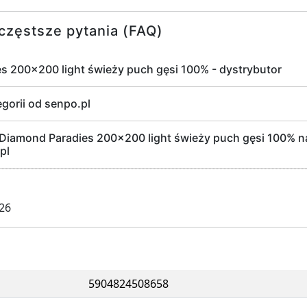
częstsze pytania (FAQ)
s 200x200 light świeży puch gęsi 100% - dystrybutor
egorii od senpo.pl
Diamond Paradies 200x200 light świeży puch gęsi 100% na
pl
026
5904824508658