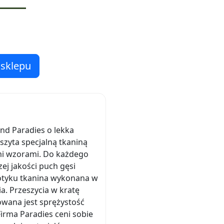
 sklepu
d Paradies o lekka
szyta specjalną tkaniną
i wzorami. Do każdego
ej jakości puch gęsi
dotyku tkanina wykonana w
. Przeszycia w kratę
owana jest sprężystość
irma Paradies ceni sobie