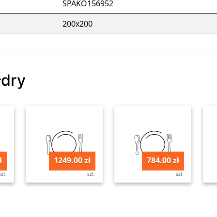
SPAKO156952
200x200
łdry
ł
1249.00 zł
784.00 zł
szt
szt
szt