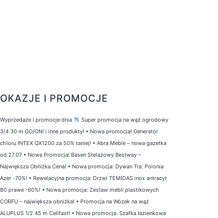
OKAZJE I PROMOCJE
Wyprzedaże i promocje dnia
Super promocja na wąż ogrodowy
3/4 30 m GO/ON! i inne produkty!
•
Nowa promocja! Generator
chloru INTEX QX1200 za 50% taniej!
•
Abra Meble – nowa gazetka
od 27.07
•
Nowa Promocja! Basen Stelażowy Bestway –
Największa Obniżka Cena!
•
Nowa promocja: Dywan Tra. Polonia
Azer -70%!
•
Rewelacyjna promocja: Drzwi TEMIDAS inox antracyt
80 prawe -60%!
•
Nowa promocja: Zestaw mebli plastikowych
CORFU – największa obniżka!
•
Promocja na Wózek na wąż
ALUPLUS 1/2 45 m Cellfast!
•
Nowa promocja: Szafka łazienkowa