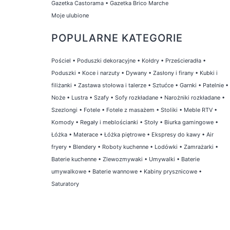
Gazetka Castorama
•
Gazetka Brico Marche
Moje ulubione
POPULARNE KATEGORIE
Pościel
•
Poduszki dekoracyjne
•
Kołdry
•
Prześcieradła
•
Poduszki
•
Koce i narzuty
•
Dywany
•
Zasłony i firany
•
Kubki i
filiżanki
•
Zastawa stołowa i talerze
•
Sztućce
•
Garnki
•
Patelnie
•
Noże
•
Lustra
•
Szafy
•
Sofy rozkładane
•
Narożniki rozkładane
•
Szezlongi
•
Fotele
•
Fotele z masażem
•
Stoliki
•
Meble RTV
•
Komody
•
Regały i meblościanki
•
Stoły
•
Biurka gamingowe
•
Łóżka
•
Materace
•
Łóżka piętrowe
•
Ekspresy do kawy
•
Air
fryery
•
Blendery
•
Roboty kuchenne
•
Lodówki
•
Zamrażarki
•
Baterie kuchenne
•
Zlewozmywaki
•
Umywalki
•
Baterie
umywalkowe
•
Baterie wannowe
•
Kabiny prysznicowe
•
Saturatory