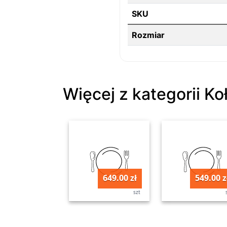
SKU
Rozmiar
Więcej z kategorii Ko
649.00 zł
549.00 z
szt