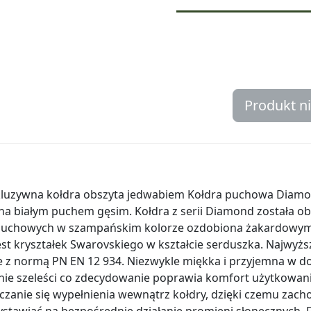
Produkt n
luzywna kołdra obszyta jedwabiem Kołdra puchowa Diamon
na białym puchem gęsim. Kołdra z serii Diamond została ob
 puchowych w szampańskim kolorze ozdobiona żakardowym
t kryształek Swarovskiego w kształcie serduszka. Najwyższ
e z normą PN EN 12 934. Niezwykle miękka i przyjemna w 
nie szeleści co zdecydowanie poprawia komfort użytkowania
czanie się wypełnienia wewnątrz kołdry, dzięki czemu zach