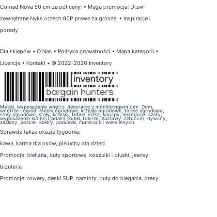
Comad Nova 50 cm za pół ceny!
•
Mega promocja! Drzwi
zewnętrzne Nyks orzech 80P prawe za grosze!
•
Inspiracje i
porady
Dla sklepów
•
O Nas
•
Polityka prywatności
•
Mapa kategorii
•
Licencje
•
Kontakt
• © 2022-2026 Inventory
Meble, wyposażenie wnętrz, dekoracje z monitoringiem cen. Dom,
wnętrze i ogród. Meble ogrodowe, krzesła ogrodowe, fotele ogrodowe,
stoły ogrodowe, stoły, krzesła, fotele, łóżka, kanapy, dekoracje, szafy,
wyposażenie kuchni i jadalni (kubki, talerze, zastawy, sztućce), dywany,
zasłony, pościel, kołdry, poduszki, materace i wiele innych.
Sprawdź także
okazje tygodnia
:
kawa
,
karma dla psów
,
pieluchy dla dzieci
Promocje:
bielizna
,
buty sportowe
,
koszulki i bluzki
,
jeansy
,
biżuteria
Promocje:
rowery
,
deski SUP
,
namioty
,
buty do biegania
,
dresy