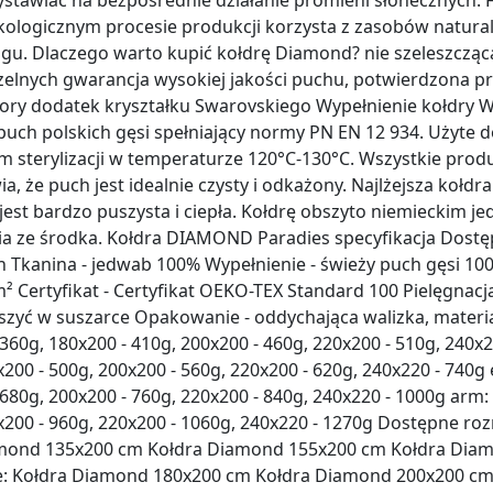
ystawiać na bezpośrednie działanie promieni słonecznych. F
ologicznym procesie produkcji korzysta z zasobów natural
ingu. Dlaczego warto kupić kołdrę Diamond? nie szeleszczą
elnych gwarancja wysokiej jakości puchu, potwierdzona pr
ry dodatek kryształku Swarovskiego Wypełnienie kołdry W
uch polskich gęsi spełniający normy PN EN 12 934. Użyte d
 sterylizacji w temperaturze 120°C-130°C. Wszystkie pro
ia, że puch jest idealnie czysty i odkażony. Najlżejsza koł
est bardzo puszysta i ciepła. Kołdrę obszyto niemieckim j
ia ze środka. Kołdra DIAMOND Paradies specyfikacja Dostę
h Tkanina - jedwab 100% Wypełnienie - świeży puch gęsi 1
 Certyfikat - Certyfikat OEKO-TEX Standard 100 Pielęgnacj
szyć w suszarce Opakowanie - oddychająca walizka, materi
360g, 180x200 - 410g, 200x200 - 460g, 220x200 - 510g, 240x22
x200 - 500g, 200x200 - 560g, 220x200 - 620g, 240x220 - 740g
 680g, 200x200 - 760g, 220x200 - 840g, 240x220 - 1000g arm:
x200 - 960g, 220x200 - 1060g, 240x220 - 1270g Dostępne ro
amond 135x200 cm Kołdra Diamond 155x200 cm Kołdra Dia
: Kołdra Diamond 180x200 cm Kołdra Diamond 200x200 c