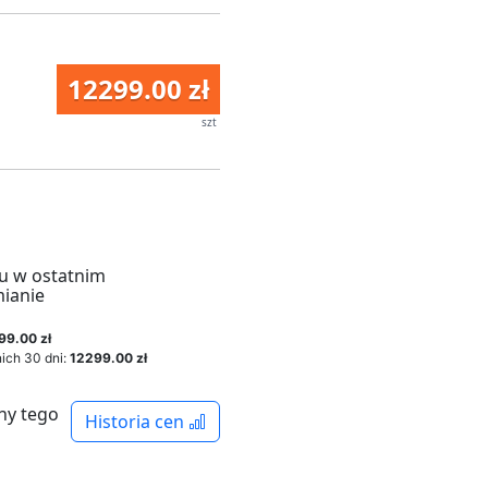
12299.00 zł
szt
u w ostatnim
mianie
99.00 zł
ich 30 dni:
12299.00 zł
ny tego
Historia cen