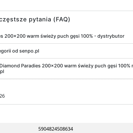
częstsze pytania (FAQ)
es 200x200 warm świeży puch gęsi 100% - dystrybutor
egorii od senpo.pl
Diamond Paradies 200x200 warm świeży puch gęsi 100% n
pl
026
5904824508634