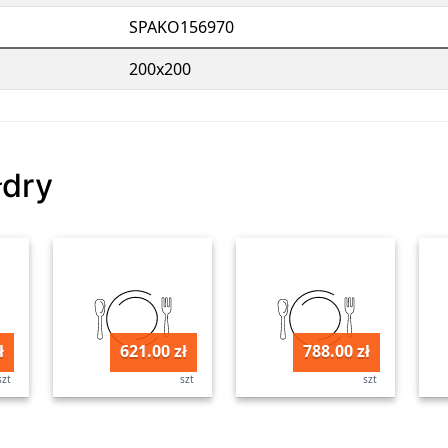
SPAKO156970
200x200
łdry
ł
621.00 zł
788.00 zł
szt
szt
szt