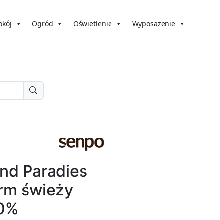
okój
Ogród
Oświetlenie
Wyposażenie
nd Paradies
rm świeży
00%