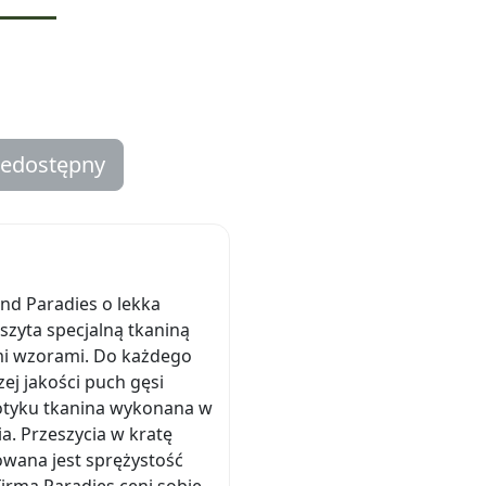
iedostępny
d Paradies o lekka
szyta specjalną tkaniną
i wzorami. Do każdego
ej jakości puch gęsi
dotyku tkanina wykonana w
. Przeszycia w kratę
owana jest sprężystość