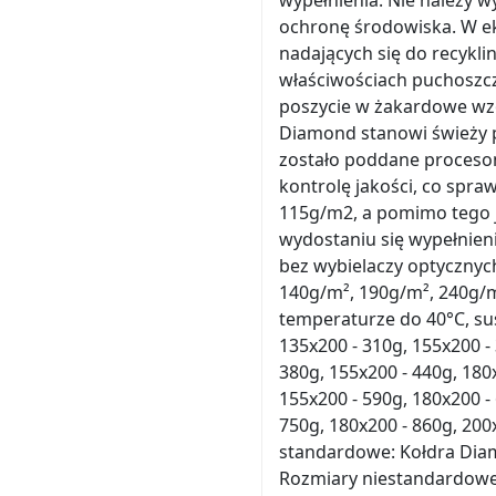
wypełnienia. Nie należy w
ochronę środowiska. W ek
nadających się do recykl
właściwościach puchoszcz
poszycie w żakardowe wzo
Diamond stanowi świeży p
zostało poddane procesom
kontrolę jakości, co spraw
115g/m2, a pomimo tego j
wydostaniu się wypełnien
bez wybielaczy optycznyc
140g/m², 190g/m², 240g/m²
temperaturze do 40°C, su
135x200 - 310g, 155x200 - 
380g, 155x200 - 440g, 180
155x200 - 590g, 180x200 -
750g, 180x200 - 860g, 200
standardowe: Kołdra Di
Rozmiary niestandardowe