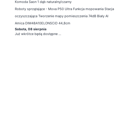
Komoda Saon 1 dąb naturalny/czarny
Roboty sprzątające - Mova P50 Ultra Funkcja mopowania Stacja
oczyszczająca Tworzenie mapy pomieszczenia 74dB Biały AI
Amica DIM48A10ELONSCiD 44,8cm
Sobota, 08 sierpnia
Już wkrótce będą dostępne ...