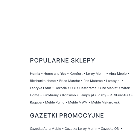
POPULARNE SKLEPY
Homla
•
Home and You
•
Komfort
•
Leroy Merlin
•
Abra Meble
•
Biedronka Home
•
Brico Marche
•
Pan Materac
•
Lampy.pl
•
Fabryka Form
•
Dekoria
•
OBI
•
Castorama
•
One Market
•
Witek
Home
•
Eurofirany
•
Konsimo
•
Lampy.pl
•
Visby
•
RTVEuroAGD
•
Ragaba
•
Meble Pumo
•
Meble MWM
•
Meble Makarowski
GAZETKI PROMOCYJNE
Gazetka Abra Meble
•
Gazetka Leroy Merlin
•
Gazetka OBI
•