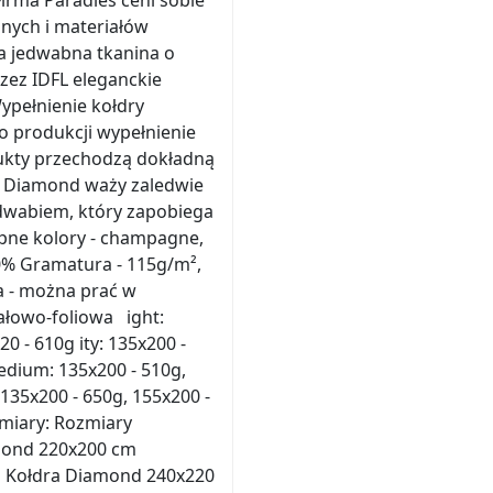
irma Paradies ceni sobie
nych i materiałów
ca jedwabna tkanina o
zez IDFL eleganckie
ypełnienie kołdry
o produkcji wypełnienie
dukty przechodzą dokładną
dra Diamond waży zaledwie
edwabiem, który zapobiega
pne kolory - champagne,
00% Gramatura - 115g/m²,
a - można prać w
ałowo-foliowa ight:
0 - 610g ity: 135x200 -
 edium: 135x200 - 510g,
 135x200 - 650g, 155x200 -
zmiary: Rozmiary
mond 220x200 cm
m Kołdra Diamond 240x220