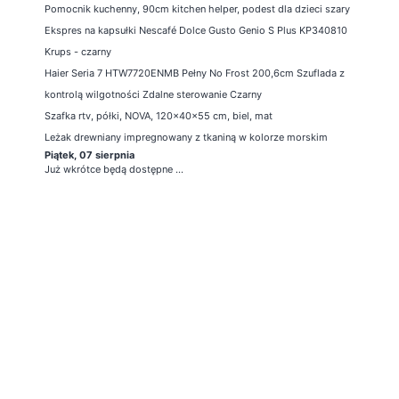
Pomocnik kuchenny, 90cm kitchen helper, podest dla dzieci szary
Ekspres na kapsułki Nescafé Dolce Gusto Genio S Plus KP340810
Krups - czarny
Haier Seria 7 HTW7720ENMB Pełny No Frost 200,6cm Szuflada z
kontrolą wilgotności Zdalne sterowanie Czarny
Szafka rtv, półki, NOVA, 120x40x55 cm, biel, mat
Leżak drewniany impregnowany z tkaniną w kolorze morskim
Piątek, 07 sierpnia
Już wkrótce będą dostępne ...