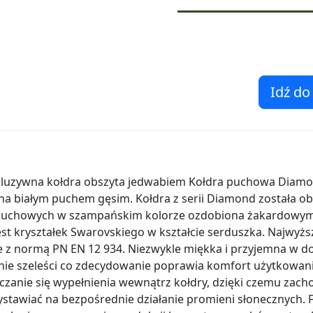
Idź do
luzywna kołdra obszyta jedwabiem Kołdra puchowa Diamon
na białym puchem gęsim. Kołdra z serii Diamond została ob
 puchowych w szampańskim kolorze ozdobiona żakardowym
t kryształek Swarovskiego w kształcie serduszka. Najwyższ
e z normą PN EN 12 934. Niezwykle miękka i przyjemna w 
nie szeleści co zdecydowanie poprawia komfort użytkowania
czanie się wypełnienia wewnątrz kołdry, dzięki czemu zach
ystawiać na bezpośrednie działanie promieni słonecznych. F