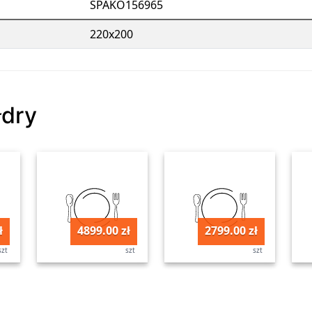
SPAKO156965
220x200
łdry
ł
4899.00 zł
2799.00 zł
szt
szt
szt