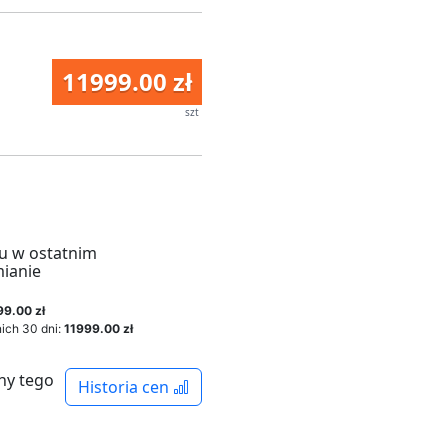
11999.00 zł
szt
u w ostatnim
mianie
99.00 zł
ich 30 dni:
11999.00 zł
ny tego
Historia cen