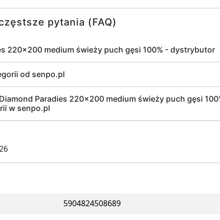
częstsze pytania (FAQ)
es 220x200 medium świeży puch gęsi 100% - dystrybutor
egorii od senpo.pl
Diamond Paradies 220x200 medium świeży puch gęsi 100%
ii w senpo.pl
026
5904824508689