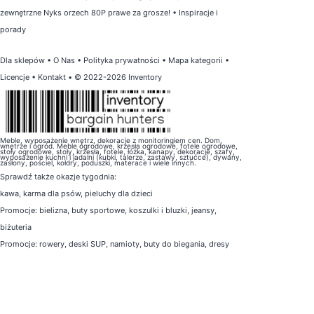
zewnętrzne Nyks orzech 80P prawe za grosze!
•
Inspiracje i
porady
Dla sklepów
•
O Nas
•
Polityka prywatności
•
Mapa kategorii
•
Licencje
•
Kontakt
• © 2022-2026 Inventory
Meble, wyposażenie wnętrz, dekoracje z monitoringiem cen. Dom,
wnętrze i ogród. Meble ogrodowe, krzesła ogrodowe, fotele ogrodowe,
stoły ogrodowe, stoły, krzesła, fotele, łóżka, kanapy, dekoracje, szafy,
wyposażenie kuchni i jadalni (kubki, talerze, zastawy, sztućce), dywany,
zasłony, pościel, kołdry, poduszki, materace i wiele innych.
Sprawdź także
okazje tygodnia
:
kawa
,
karma dla psów
,
pieluchy dla dzieci
Promocje:
bielizna
,
buty sportowe
,
koszulki i bluzki
,
jeansy
,
biżuteria
Promocje:
rowery
,
deski SUP
,
namioty
,
buty do biegania
,
dresy