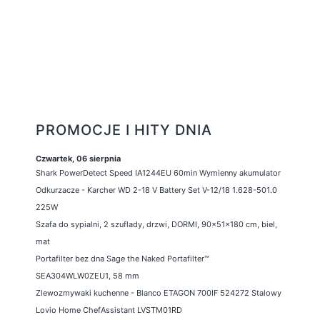
PROMOCJE I HITY DNIA
Czwartek, 06 sierpnia
Shark PowerDetect Speed IA1244EU 60min Wymienny akumulator
Odkurzacze - Karcher WD 2-18 V Battery Set V-12/18 1.628-501.0
225W
Szafa do sypialni, 2 szuflady, drzwi, DORMI, 90x51x180 cm, biel,
mat
Portafilter bez dna Sage the Naked Portafilter™
SEA304WLW0ZEU1, 58 mm
Zlewozmywaki kuchenne - Blanco ETAGON 700IF 524272 Stalowy
Lovio Home ChefAssistant LVSTM01RD