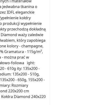
nych i materiałów
ca jedwabna tkanina o
zez IDFL eleganckie
ypełnienie kołdry
o produkcji wypełnienie
dukty przechodzą dokładną
dra Diamond waży zaledwie
edwabiem, który zapobiega
pne kolory - champagne,
00% Gramatura - 115g/m²,
a - można prać w
ałowo-foliowa ight:
0 - 610g ity: 135x200 -
 edium: 135x200 - 510g,
 135x200 - 650g, 155x200 -
zmiary: Rozmiary
mond 220x200 cm
m Kołdra Diamond 240x220