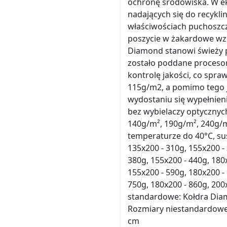
ochronę środowiska. W ek
nadających się do recykl
właściwościach puchoszcz
poszycie w żakardowe wzo
Diamond stanowi świeży p
zostało poddane procesom
kontrolę jakości, co spraw
115g/m2, a pomimo tego j
wydostaniu się wypełnien
bez wybielaczy optycznyc
140g/m², 190g/m², 240g/m²
temperaturze do 40°C, su
135x200 - 310g, 155x200 - 
380g, 155x200 - 440g, 180
155x200 - 590g, 180x200 -
750g, 180x200 - 860g, 200
standardowe: Kołdra Di
Rozmiary niestandardowe
cm