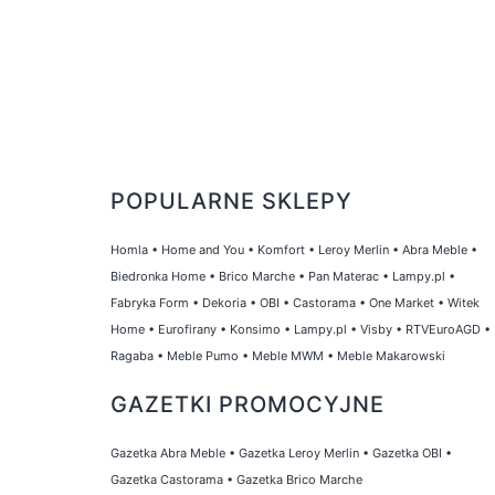
POPULARNE SKLEPY
Homla
•
Home and You
•
Komfort
•
Leroy Merlin
•
Abra Meble
•
Biedronka Home
•
Brico Marche
•
Pan Materac
•
Lampy.pl
•
Fabryka Form
•
Dekoria
•
OBI
•
Castorama
•
One Market
•
Witek
Home
•
Eurofirany
•
Konsimo
•
Lampy.pl
•
Visby
•
RTVEuroAGD
•
Ragaba
•
Meble Pumo
•
Meble MWM
•
Meble Makarowski
GAZETKI PROMOCYJNE
Gazetka Abra Meble
•
Gazetka Leroy Merlin
•
Gazetka OBI
•
Gazetka Castorama
•
Gazetka Brico Marche