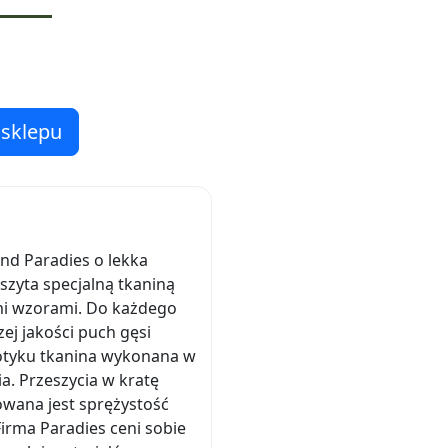
 sklepu
d Paradies o lekka
szyta specjalną tkaniną
i wzorami. Do każdego
ej jakości puch gęsi
dotyku tkanina wykonana w
. Przeszycia w kratę
owana jest sprężystość
irma Paradies ceni sobie