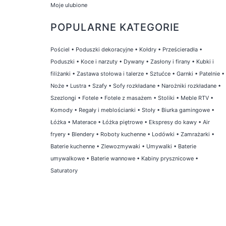
Moje ulubione
POPULARNE KATEGORIE
Pościel
•
Poduszki dekoracyjne
•
Kołdry
•
Prześcieradła
•
Poduszki
•
Koce i narzuty
•
Dywany
•
Zasłony i firany
•
Kubki i
filiżanki
•
Zastawa stołowa i talerze
•
Sztućce
•
Garnki
•
Patelnie
•
Noże
•
Lustra
•
Szafy
•
Sofy rozkładane
•
Narożniki rozkładane
•
Szezlongi
•
Fotele
•
Fotele z masażem
•
Stoliki
•
Meble RTV
•
Komody
•
Regały i meblościanki
•
Stoły
•
Biurka gamingowe
•
Łóżka
•
Materace
•
Łóżka piętrowe
•
Ekspresy do kawy
•
Air
fryery
•
Blendery
•
Roboty kuchenne
•
Lodówki
•
Zamrażarki
•
Baterie kuchenne
•
Zlewozmywaki
•
Umywalki
•
Baterie
umywalkowe
•
Baterie wannowe
•
Kabiny prysznicowe
•
Saturatory