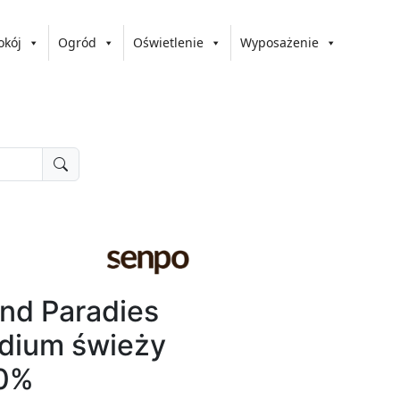
okój
Ogród
Oświetlenie
Wyposażenie
nd Paradies
dium świeży
00%