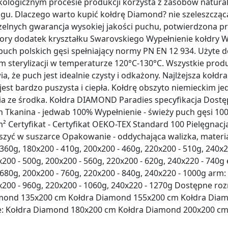
ologicznym procesie produkcji korzysta z zasobów natural
ingu. Dlaczego warto kupić kołdrę Diamond? nie szeleszczą
elnych gwarancja wysokiej jakości puchu, potwierdzona pr
ry dodatek kryształku Swarovskiego Wypełnienie kołdry W
uch polskich gęsi spełniający normy PN EN 12 934. Użyte d
 sterylizacji w temperaturze 120°C-130°C. Wszystkie pro
ia, że puch jest idealnie czysty i odkażony. Najlżejsza koł
est bardzo puszysta i ciepła. Kołdrę obszyto niemieckim j
ia ze środka. Kołdra DIAMOND Paradies specyfikacja Dostę
h Tkanina - jedwab 100% Wypełnienie - świeży puch gęsi 1
 Certyfikat - Certyfikat OEKO-TEX Standard 100 Pielęgnacj
szyć w suszarce Opakowanie - oddychająca walizka, materi
360g, 180x200 - 410g, 200x200 - 460g, 220x200 - 510g, 240x22
x200 - 500g, 200x200 - 560g, 220x200 - 620g, 240x220 - 740g
 680g, 200x200 - 760g, 220x200 - 840g, 240x220 - 1000g arm:
x200 - 960g, 220x200 - 1060g, 240x220 - 1270g Dostępne ro
amond 135x200 cm Kołdra Diamond 155x200 cm Kołdra Dia
: Kołdra Diamond 180x200 cm Kołdra Diamond 200x200 c