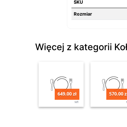
SKU
Rozmiar
Więcej z kategorii Ko
649.00 zł
570.00 z
szt