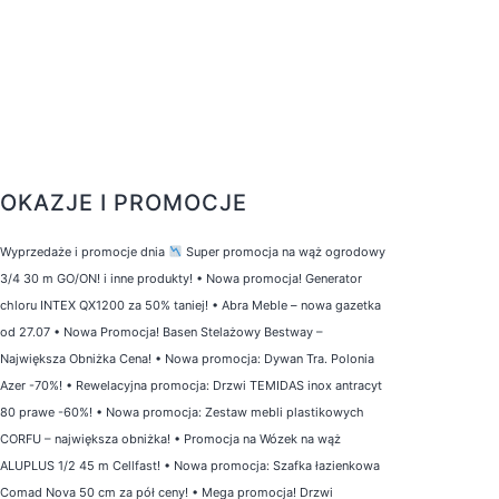
OKAZJE I PROMOCJE
Wyprzedaże i promocje dnia
Super promocja na wąż ogrodowy
3/4 30 m GO/ON! i inne produkty!
•
Nowa promocja! Generator
chloru INTEX QX1200 za 50% taniej!
•
Abra Meble – nowa gazetka
od 27.07
•
Nowa Promocja! Basen Stelażowy Bestway –
Największa Obniżka Cena!
•
Nowa promocja: Dywan Tra. Polonia
Azer -70%!
•
Rewelacyjna promocja: Drzwi TEMIDAS inox antracyt
80 prawe -60%!
•
Nowa promocja: Zestaw mebli plastikowych
CORFU – największa obniżka!
•
Promocja na Wózek na wąż
ALUPLUS 1/2 45 m Cellfast!
•
Nowa promocja: Szafka łazienkowa
Comad Nova 50 cm za pół ceny!
•
Mega promocja! Drzwi