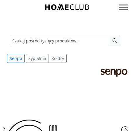
Przejdź
do
Homeclub
treści
Senpo
Sypialnia
Kołdry