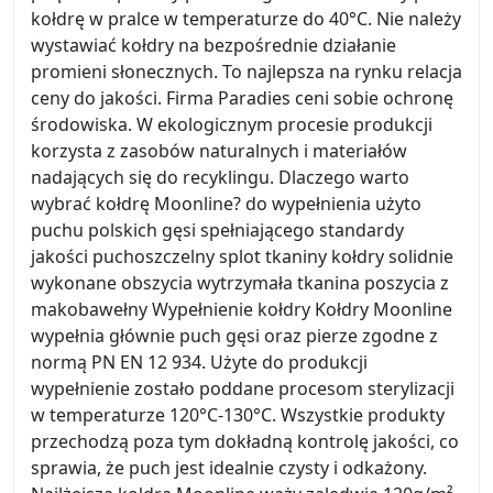
kołdrę w pralce w temperaturze do 40°C. Nie należy
wystawiać kołdry na bezpośrednie działanie
promieni słonecznych. To najlepsza na rynku relacja
ceny do jakości. Firma Paradies ceni sobie ochronę
środowiska. W ekologicznym procesie produkcji
korzysta z zasobów naturalnych i materiałów
nadających się do recyklingu. Dlaczego warto
wybrać kołdrę Moonline? do wypełnienia użyto
puchu polskich gęsi spełniającego standardy
jakości puchoszczelny splot tkaniny kołdry solidnie
wykonane obszycia wytrzymała tkanina poszycia z
makobawełny Wypełnienie kołdry Kołdry Moonline
wypełnia głównie puch gęsi oraz pierze zgodne z
normą PN EN 12 934. Użyte do produkcji
wypełnienie zostało poddane procesom sterylizacji
w temperaturze 120°C-130°C. Wszystkie produkty
przechodzą poza tym dokładną kontrolę jakości, co
sprawia, że puch jest idealnie czysty i odkażony.