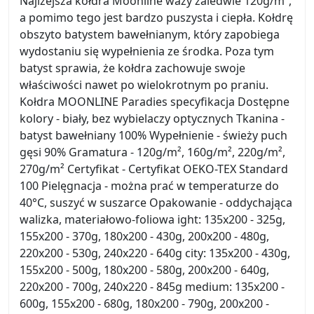
Najlżejsza kołdra Moonline waży zaledwie 120g/m²,
a pomimo tego jest bardzo puszysta i ciepła. Kołdrę
obszyto batystem bawełnianym, który zapobiega
wydostaniu się wypełnienia ze środka. Poza tym
batyst sprawia, że kołdra zachowuje swoje
właściwości nawet po wielokrotnym po praniu.
Kołdra MOONLINE Paradies specyfikacja Dostępne
kolory - biały, bez wybielaczy optycznych Tkanina -
batyst bawełniany 100% Wypełnienie - świeży puch
gęsi 90% Gramatura - 120g/m², 160g/m², 220g/m²,
270g/m² Certyfikat - Certyfikat OEKO-TEX Standard
100 Pielęgnacja - można prać w temperaturze do
40°C, suszyć w suszarce Opakowanie - oddychająca
walizka, materiałowo-foliowa ight: 135x200 - 325g,
155x200 - 370g, 180x200 - 430g, 200x200 - 480g,
220x200 - 530g, 240x220 - 640g city: 135x200 - 430g,
155x200 - 500g, 180x200 - 580g, 200x200 - 640g,
220x200 - 700g, 240x220 - 845g medium: 135x200 -
600g, 155x200 - 680g, 180x200 - 790g, 200x200 -