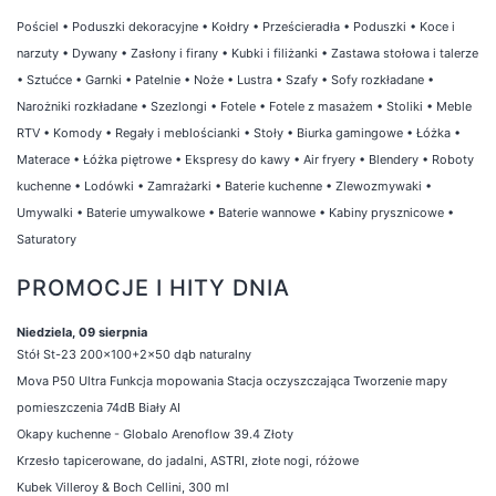
Pościel
•
Poduszki dekoracyjne
•
Kołdry
•
Prześcieradła
•
Poduszki
•
Koce i
narzuty
•
Dywany
•
Zasłony i firany
•
Kubki i filiżanki
•
Zastawa stołowa i talerze
•
Sztućce
•
Garnki
•
Patelnie
•
Noże
•
Lustra
•
Szafy
•
Sofy rozkładane
•
Narożniki rozkładane
•
Szezlongi
•
Fotele
•
Fotele z masażem
•
Stoliki
•
Meble
RTV
•
Komody
•
Regały i meblościanki
•
Stoły
•
Biurka gamingowe
•
Łóżka
•
Materace
•
Łóżka piętrowe
•
Ekspresy do kawy
•
Air fryery
•
Blendery
•
Roboty
kuchenne
•
Lodówki
•
Zamrażarki
•
Baterie kuchenne
•
Zlewozmywaki
•
Umywalki
•
Baterie umywalkowe
•
Baterie wannowe
•
Kabiny prysznicowe
•
Saturatory
PROMOCJE I HITY DNIA
Niedziela, 09 sierpnia
Stół St-23 200x100+2x50 dąb naturalny
Mova P50 Ultra Funkcja mopowania Stacja oczyszczająca Tworzenie mapy
pomieszczenia 74dB Biały AI
Okapy kuchenne - Globalo Arenoflow 39.4 Złoty
Krzesło tapicerowane, do jadalni, ASTRI, złote nogi, różowe
Kubek Villeroy & Boch Cellini, 300 ml