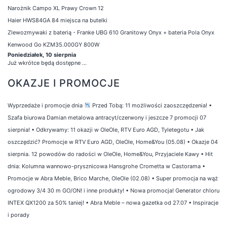
Narożnik Campo XL Prawy Crown 12
Haier HWS84GA 84 miejsca na butelki
Zlewozmywaki z baterią - Franke UBG 610 Granitowy Onyx + bateria Pola Onyx
Kenwood Go KZM35.000GY 800W
Poniedziałek, 10 sierpnia
Już wkrótce będą dostępne ...
OKAZJE I PROMOCJE
Wyprzedaże i promocje dnia
Przed Tobą: 11 możliwości zaoszczędzenia!
•
Szafa biurowa Damian metalowa antracyt/czerwony i jeszcze 7 promocji 07
sierpnia!
•
Odkrywamy: 11 okazji w OleOle, RTV Euro AGD, Tyletegotu
•
Jak
oszczędzić? Promocje w RTV Euro AGD, OleOle, Home&You (05.08)
•
Okazje 04
sierpnia. 12 powodów do radości w OleOle, Home&You, Przyjaciele Kawy
•
Hit
dnia: Kolumna wannowo-prysznicowa Hansgrohe Crometta w Castorama
•
Promocje w Abra Meble, Brico Marche, OleOle (02.08)
•
Super promocja na wąż
ogrodowy 3/4 30 m GO/ON! i inne produkty!
•
Nowa promocja! Generator chloru
INTEX QX1200 za 50% taniej!
•
Abra Meble – nowa gazetka od 27.07
•
Inspiracje
i porady