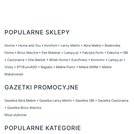
POPULARNE SKLEPY
Homla
•
Home and You
•
Komfort
•
Leroy Merlin
•
Abra Meble
•
Biedronka
Home
•
Brico Marche
•
Pan Materac
•
Lampy.pl
•
Fabryka Form
•
Dekoria
•
OBI
•
Castorama
•
One Market
•
Witek Home
•
Eurofirany
•
Konsimo
•
Lampy.pl
•
Visby
•
RTVEuroAGD
•
Ragaba
•
Meble Pumo
•
Meble MWM
•
Meble
Makarowski
GAZETKI PROMOCYJNE
Gazetka Abra Meble
•
Gazetka Leroy Merlin
•
Gazetka OBI
•
Gazetka Castorama
•
Gazetka Brico Marche
Moje ulubione
POPULARNE KATEGORIE