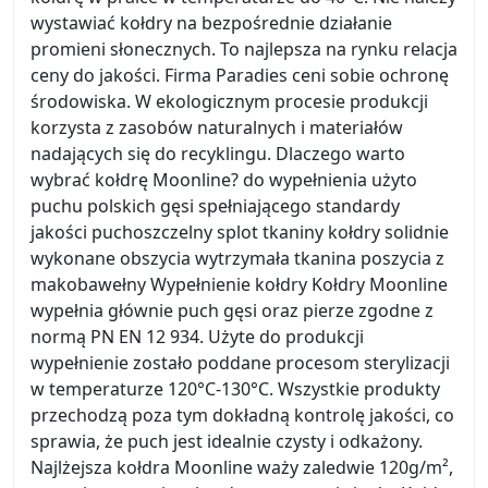
wystawiać kołdry na bezpośrednie działanie
promieni słonecznych. To najlepsza na rynku relacja
ceny do jakości. Firma Paradies ceni sobie ochronę
środowiska. W ekologicznym procesie produkcji
korzysta z zasobów naturalnych i materiałów
nadających się do recyklingu. Dlaczego warto
wybrać kołdrę Moonline? do wypełnienia użyto
puchu polskich gęsi spełniającego standardy
jakości puchoszczelny splot tkaniny kołdry solidnie
wykonane obszycia wytrzymała tkanina poszycia z
makobawełny Wypełnienie kołdry Kołdry Moonline
wypełnia głównie puch gęsi oraz pierze zgodne z
normą PN EN 12 934. Użyte do produkcji
wypełnienie zostało poddane procesom sterylizacji
w temperaturze 120°C-130°C. Wszystkie produkty
przechodzą poza tym dokładną kontrolę jakości, co
sprawia, że puch jest idealnie czysty i odkażony.
Najlżejsza kołdra Moonline waży zaledwie 120g/m²,