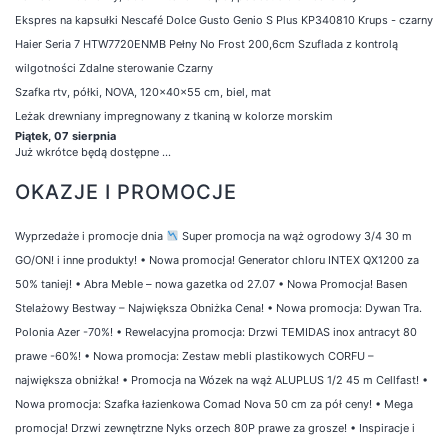
Ekspres na kapsułki Nescafé Dolce Gusto Genio S Plus KP340810 Krups - czarny
Haier Seria 7 HTW7720ENMB Pełny No Frost 200,6cm Szuflada z kontrolą
wilgotności Zdalne sterowanie Czarny
Szafka rtv, półki, NOVA, 120x40x55 cm, biel, mat
Leżak drewniany impregnowany z tkaniną w kolorze morskim
Piątek, 07 sierpnia
Już wkrótce będą dostępne ...
OKAZJE I PROMOCJE
Wyprzedaże i promocje dnia
Super promocja na wąż ogrodowy 3/4 30 m
GO/ON! i inne produkty!
•
Nowa promocja! Generator chloru INTEX QX1200 za
50% taniej!
•
Abra Meble – nowa gazetka od 27.07
•
Nowa Promocja! Basen
Stelażowy Bestway – Największa Obniżka Cena!
•
Nowa promocja: Dywan Tra.
Polonia Azer -70%!
•
Rewelacyjna promocja: Drzwi TEMIDAS inox antracyt 80
prawe -60%!
•
Nowa promocja: Zestaw mebli plastikowych CORFU –
największa obniżka!
•
Promocja na Wózek na wąż ALUPLUS 1/2 45 m Cellfast!
•
Nowa promocja: Szafka łazienkowa Comad Nova 50 cm za pół ceny!
•
Mega
promocja! Drzwi zewnętrzne Nyks orzech 80P prawe za grosze!
•
Inspiracje i