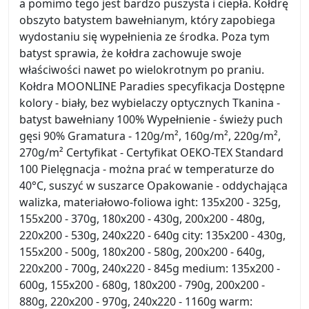
a pomimo tego jest bardzo puszysta i ciepła. Kołdrę
obszyto batystem bawełnianym, który zapobiega
wydostaniu się wypełnienia ze środka. Poza tym
batyst sprawia, że kołdra zachowuje swoje
właściwości nawet po wielokrotnym po praniu.
Kołdra MOONLINE Paradies specyfikacja Dostępne
kolory - biały, bez wybielaczy optycznych Tkanina -
batyst bawełniany 100% Wypełnienie - świeży puch
gęsi 90% Gramatura - 120g/m², 160g/m², 220g/m²,
270g/m² Certyfikat - Certyfikat OEKO-TEX Standard
100 Pielęgnacja - można prać w temperaturze do
40°C, suszyć w suszarce Opakowanie - oddychająca
walizka, materiałowo-foliowa ight: 135x200 - 325g,
155x200 - 370g, 180x200 - 430g, 200x200 - 480g,
220x200 - 530g, 240x220 - 640g city: 135x200 - 430g,
155x200 - 500g, 180x200 - 580g, 200x200 - 640g,
220x200 - 700g, 240x220 - 845g medium: 135x200 -
600g, 155x200 - 680g, 180x200 - 790g, 200x200 -
880g, 220x200 - 970g, 240x220 - 1160g warm: