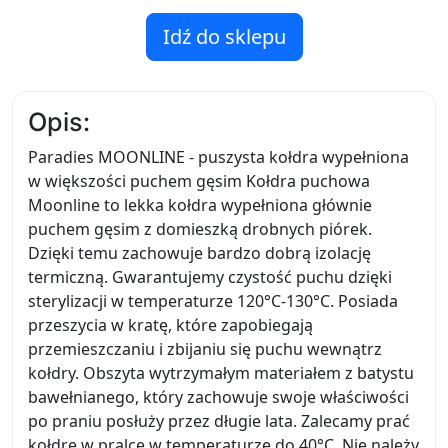
Idź do sklepu
Opis:
Paradies MOONLINE - puszysta kołdra wypełniona
w większości puchem gęsim Kołdra puchowa
Moonline to lekka kołdra wypełniona głównie
puchem gęsim z domieszką drobnych piórek.
Dzięki temu zachowuje bardzo dobrą izolację
termiczną. Gwarantujemy czystość puchu dzięki
sterylizacji w temperaturze 120°C-130°C. Posiada
przeszycia w kratę, które zapobiegają
przemieszczaniu i zbijaniu się puchu wewnątrz
kołdry. Obszyta wytrzymałym materiałem z batystu
bawełnianego, który zachowuje swoje właściwości
po praniu posłuży przez długie lata. Zalecamy prać
kołdrę w pralce w temperaturze do 40°C. Nie należy