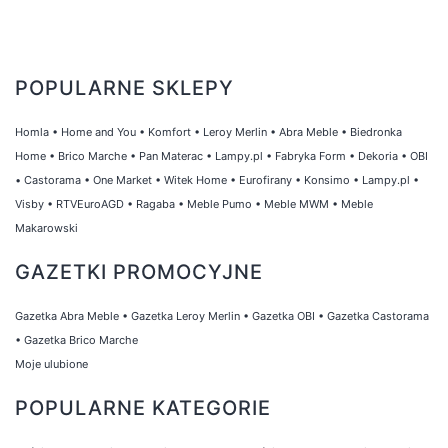
POPULARNE SKLEPY
Homla
•
Home and You
•
Komfort
•
Leroy Merlin
•
Abra Meble
•
Biedronka
Home
•
Brico Marche
•
Pan Materac
•
Lampy.pl
•
Fabryka Form
•
Dekoria
•
OBI
•
Castorama
•
One Market
•
Witek Home
•
Eurofirany
•
Konsimo
•
Lampy.pl
•
Visby
•
RTVEuroAGD
•
Ragaba
•
Meble Pumo
•
Meble MWM
•
Meble
Makarowski
GAZETKI PROMOCYJNE
Gazetka Abra Meble
•
Gazetka Leroy Merlin
•
Gazetka OBI
•
Gazetka Castorama
•
Gazetka Brico Marche
Moje ulubione
POPULARNE KATEGORIE