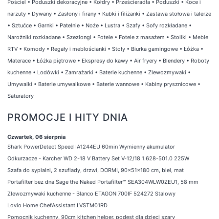
Pościel
•
Poduszki dekoracyjne
•
Kołdry
•
Prześcieradła
•
Poduszki
•
Koce i
narzuty
•
Dywany
•
Zasłony i firany
•
Kubki i filiżanki
•
Zastawa stołowa i talerze
•
Sztućce
•
Garnki
•
Patelnie
•
Noże
•
Lustra
•
Szafy
•
Sofy rozkładane
•
Narożniki rozkładane
•
Szezlongi
•
Fotele
•
Fotele z masażem
•
Stoliki
•
Meble
RTV
•
Komody
•
Regały i meblościanki
•
Stoły
•
Biurka gamingowe
•
Łóżka
•
Materace
•
Łóżka piętrowe
•
Ekspresy do kawy
•
Air fryery
•
Blendery
•
Roboty
kuchenne
•
Lodówki
•
Zamrażarki
•
Baterie kuchenne
•
Zlewozmywaki
•
Umywalki
•
Baterie umywalkowe
•
Baterie wannowe
•
Kabiny prysznicowe
•
Saturatory
PROMOCJE I HITY DNIA
Czwartek, 06 sierpnia
Shark PowerDetect Speed IA1244EU 60min Wymienny akumulator
Odkurzacze - Karcher WD 2-18 V Battery Set V-12/18 1.628-501.0 225W
Szafa do sypialni, 2 szuflady, drzwi, DORMI, 90x51x180 cm, biel, mat
Portafilter bez dna Sage the Naked Portafilter™ SEA304WLW0ZEU1, 58 mm
Zlewozmywaki kuchenne - Blanco ETAGON 700IF 524272 Stalowy
Lovio Home ChefAssistant LVSTM01RD
Pomocnik kuchenny, 90cm kitchen helper, podest dla dzieci szary