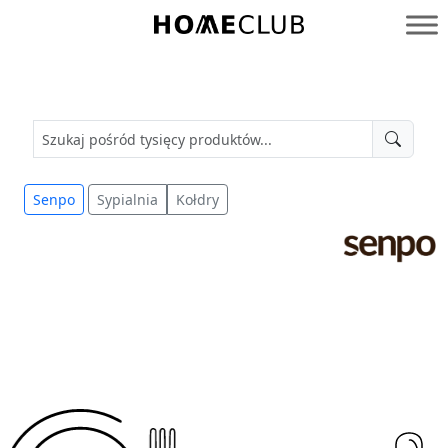
Przejdź
do
Homeclub
treści
Senpo
Sypialnia
Kołdry