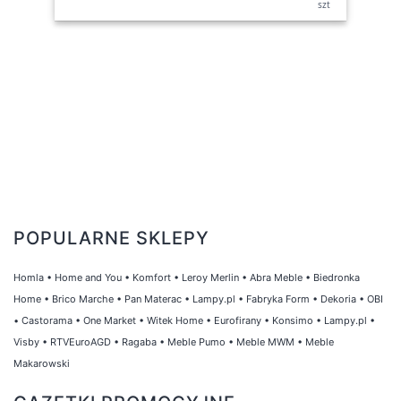
szt
POPULARNE SKLEPY
Homla
•
Home and You
•
Komfort
•
Leroy Merlin
•
Abra Meble
•
Biedronka
Home
•
Brico Marche
•
Pan Materac
•
Lampy.pl
•
Fabryka Form
•
Dekoria
•
OBI
•
Castorama
•
One Market
•
Witek Home
•
Eurofirany
•
Konsimo
•
Lampy.pl
•
Visby
•
RTVEuroAGD
•
Ragaba
•
Meble Pumo
•
Meble MWM
•
Meble
Makarowski