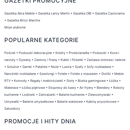
GAZETKI PROMOCYJNE
Gazetka Abra Meble
•
Gazetka Leroy Merlin
•
Gazetka OBI
•
Gazetka Castorama
•
Gazetka Brico Marche
Moje ulubione
POPULARNE KATEGORIE
Pościel
•
Poduszki dekoracyjne
•
Kołdry
•
Prześcieradła
•
Poduszki
•
Koce i
narzuty
•
Dywany
•
Zasłony i firany
•
Kubki i filiżanki
•
Zastawa stołowa i talerze
•
Sztućce
•
Garnki
•
Patelnie
•
Noże
•
Lustra
•
Szafy
•
Sofy rozkładane
•
Narożniki rozkładane
•
Szezlongi
•
Fotele
•
Fotele z masażem
•
Stoliki
•
Meble
RTV
•
Komody
•
Regały i meblościanki
•
Stoły
•
Biurka gamingowe
•
Łóżka
•
Materace
•
Łóżka piętrowe
•
Ekspresy do kawy
•
Air fryery
•
Blendery
•
Roboty
kuchenne
•
Lodówki
•
Zamrażarki
•
Baterie kuchenne
•
Zlewozmywaki
•
Umywalki
•
Baterie umywalkowe
•
Baterie wannowe
•
Kabiny prysznicowe
•
Saturatory
PROMOCJE I HITY DNIA