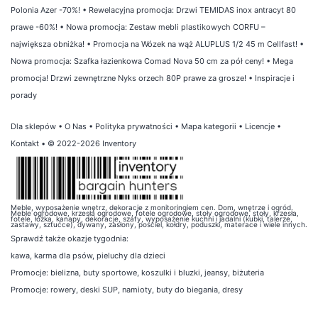
Polonia Azer -70%!
•
Rewelacyjna promocja: Drzwi TEMIDAS inox antracyt 80
prawe -60%!
•
Nowa promocja: Zestaw mebli plastikowych CORFU –
największa obniżka!
•
Promocja na Wózek na wąż ALUPLUS 1/2 45 m Cellfast!
•
Nowa promocja: Szafka łazienkowa Comad Nova 50 cm za pół ceny!
•
Mega
promocja! Drzwi zewnętrzne Nyks orzech 80P prawe za grosze!
•
Inspiracje i
porady
Dla sklepów
•
O Nas
•
Polityka prywatności
•
Mapa kategorii
•
Licencje
•
Kontakt
• © 2022-2026 Inventory
Meble, wyposażenie wnętrz, dekoracje z monitoringiem cen. Dom, wnętrze i ogród.
Meble ogrodowe, krzesła ogrodowe, fotele ogrodowe, stoły ogrodowe, stoły, krzesła,
fotele, łóżka, kanapy, dekoracje, szafy, wyposażenie kuchni i jadalni (kubki, talerze,
zastawy, sztućce), dywany, zasłony, pościel, kołdry, poduszki, materace i wiele innych.
Sprawdź także
okazje tygodnia
:
kawa
,
karma dla psów
,
pieluchy dla dzieci
Promocje:
bielizna
,
buty sportowe
,
koszulki i bluzki
,
jeansy
,
biżuteria
Promocje:
rowery
,
deski SUP
,
namioty
,
buty do biegania
,
dresy