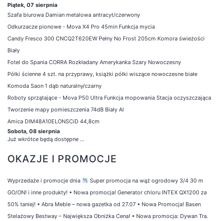
Piątek, 07 sierpnia
Szafa biurowa Damian metalowa antracyt/czerwony
Odkurzacze pionowe - Mova X4 Pro 45min Funkcja mycia
Candy Fresco 300 CNCQ2T620EW Pełny No Frost 205cm Komora świeżości
Biały
Fotel do Spania CORRA Rozkładany Amerykanka Szary Nowoczesny
Półki ścienne 4 szt. na przyprawy, książki półki wiszące nowoczesne białe
Komoda Saon 1 dąb naturalny/czarny
Roboty sprzątające - Mova P50 Ultra Funkcja mopowania Stacja oczyszczająca
Tworzenie mapy pomieszczenia 74dB Biały AI
Amica DIM48A10ELONSCiD 44,8cm
Sobota, 08 sierpnia
Już wkrótce będą dostępne ...
OKAZJE I PROMOCJE
Wyprzedaże i promocje dnia
Super promocja na wąż ogrodowy 3/4 30 m
GO/ON! i inne produkty!
•
Nowa promocja! Generator chloru INTEX QX1200 za
50% taniej!
•
Abra Meble – nowa gazetka od 27.07
•
Nowa Promocja! Basen
Stelażowy Bestway – Największa Obniżka Cena!
•
Nowa promocja: Dywan Tra.