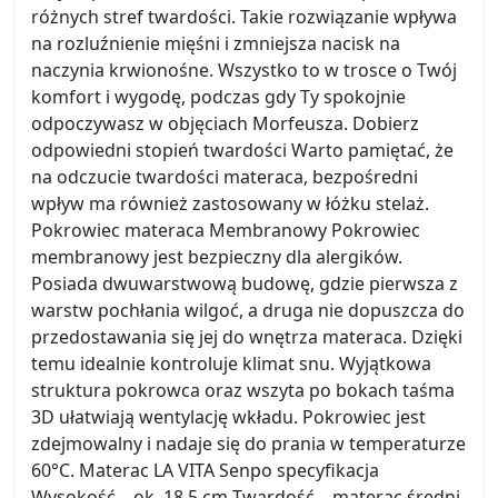
różnych stref twardości. Takie rozwiązanie wpływa
na rozluźnienie mięśni i zmniejsza nacisk na
naczynia krwionośne. Wszystko to w trosce o Twój
komfort i wygodę, podczas gdy Ty spokojnie
odpoczywasz w objęciach Morfeusza. Dobierz
odpowiedni stopień twardości Warto pamiętać, że
na odczucie twardości materaca, bezpośredni
wpływ ma również zastosowany w łóżku stelaż.
Pokrowiec materaca Membranowy Pokrowiec
membranowy jest bezpieczny dla alergików.
Posiada dwuwarstwową budowę, gdzie pierwsza z
warstw pochłania wilgoć, a druga nie dopuszcza do
przedostawania się jej do wnętrza materaca. Dzięki
temu idealnie kontroluje klimat snu. Wyjątkowa
struktura pokrowca oraz wszyta po bokach taśma
3D ułatwiają wentylację wkładu. Pokrowiec jest
zdejmowalny i nadaje się do prania w temperaturze
60°C. Materac LA VITA Senpo specyfikacja
Wysokość – ok. 18,5 cm Twardość – materac średni