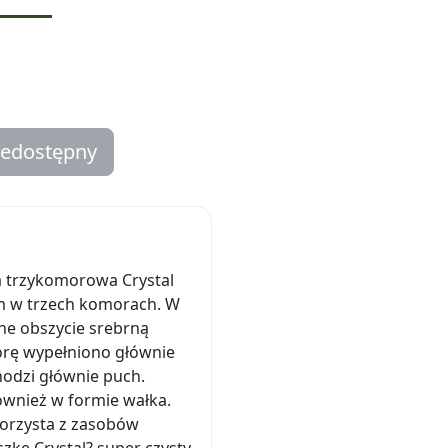
iedostępny
a trzykomorowa Crystal
m w trzech komorach. W
dne obszycie srebrną
rę wypełniono głównie
odzi głównie puch.
również w formie wałka.
korzysta z zasobów