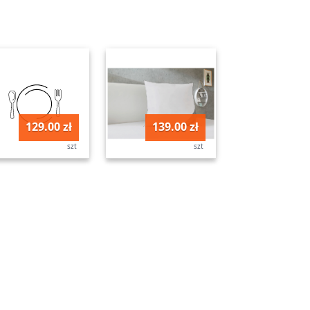
129.00 zł
139.00 zł
szt
szt