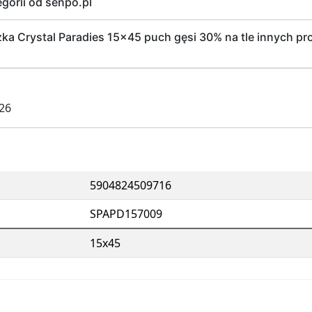
egorii od senpo.pl
 Crystal Paradies 15x45 puch gęsi 30% na tle innych pro
026
5904824509716
SPAPD157009
15x45