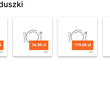
oduszki
ł
74.99 zł
179.00 zł
szt
szt
szt