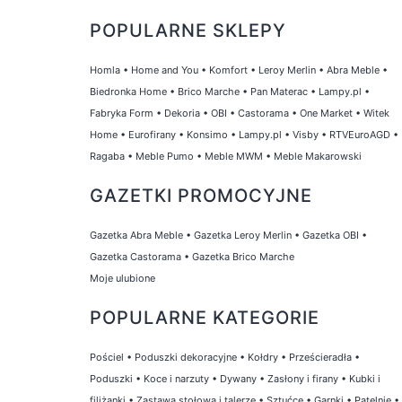
POPULARNE SKLEPY
Homla
•
Home and You
•
Komfort
•
Leroy Merlin
•
Abra Meble
•
Biedronka Home
•
Brico Marche
•
Pan Materac
•
Lampy.pl
•
Fabryka Form
•
Dekoria
•
OBI
•
Castorama
•
One Market
•
Witek
Home
•
Eurofirany
•
Konsimo
•
Lampy.pl
•
Visby
•
RTVEuroAGD
•
Ragaba
•
Meble Pumo
•
Meble MWM
•
Meble Makarowski
GAZETKI PROMOCYJNE
Gazetka Abra Meble
•
Gazetka Leroy Merlin
•
Gazetka OBI
•
Gazetka Castorama
•
Gazetka Brico Marche
Moje ulubione
POPULARNE KATEGORIE
Pościel
•
Poduszki dekoracyjne
•
Kołdry
•
Prześcieradła
•
Poduszki
•
Koce i narzuty
•
Dywany
•
Zasłony i firany
•
Kubki i
filiżanki
•
Zastawa stołowa i talerze
•
Sztućce
•
Garnki
•
Patelnie
•