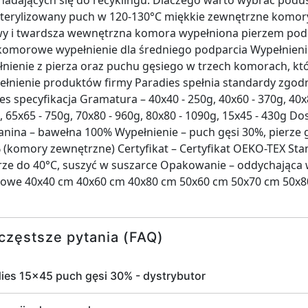
nadających się do recyklingu. Dlaczego warto wybrać podus
ysterylizowany puch w 120-130°C miękkie zewnętrzne komo
wy i twardsza wewnętrzna komora wypełniona pierzem podp
ykomorowe wypełnienie dla średniego podparcia Wypełnien
ełnienie z pierza oraz puchu gęsiego w trzech komorach, kt
ełnienie produktów firmy Paradies spełnia standardy zgod
 specyfikacja Gramatura – 40x40 - 250g, 40x60 - 370g, 40x8
, 65x65 - 750g, 70x80 - 960g, 80x80 - 1090g, 15x45 - 430g Dos
anina – bawełna 100% Wypełnienie – puch gęsi 30%, pierze
 (komory zewnętrzne) Certyfikat – Certyfikat OEKO-TEX Sta
e do 40°C, suszyć w suszarce Opakowanie – oddychająca w
dowe 40x40 cm 40x60 cm 40x80 cm 50x60 cm 50x70 cm 50x8
częstsze pytania (FAQ)
ies 15x45 puch gęsi 30% - dystrybutor