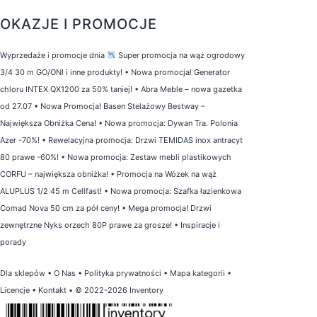
OKAZJE I PROMOCJE
Wyprzedaże i promocje dnia
Super promocja na wąż ogrodowy
3/4 30 m GO/ON! i inne produkty!
•
Nowa promocja! Generator
chloru INTEX QX1200 za 50% taniej!
•
Abra Meble – nowa gazetka
od 27.07
•
Nowa Promocja! Basen Stelażowy Bestway –
Największa Obniżka Cena!
•
Nowa promocja: Dywan Tra. Polonia
Azer -70%!
•
Rewelacyjna promocja: Drzwi TEMIDAS inox antracyt
80 prawe -60%!
•
Nowa promocja: Zestaw mebli plastikowych
CORFU – największa obniżka!
•
Promocja na Wózek na wąż
ALUPLUS 1/2 45 m Cellfast!
•
Nowa promocja: Szafka łazienkowa
Comad Nova 50 cm za pół ceny!
•
Mega promocja! Drzwi
zewnętrzne Nyks orzech 80P prawe za grosze!
•
Inspiracje i
porady
Dla sklepów
•
O Nas
•
Polityka prywatności
•
Mapa kategorii
•
Licencje
•
Kontakt
• © 2022-2026 Inventory