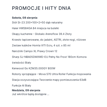
PROMOCJE I HITY DNIA
Sobota, 08 sierpnia
Stół St-23 200x100+2x50 dąb naturalny
Haier HWS84GA 84 miejsca na butelki
Okapy kuchenne - Globalo Arenoflow 39.4 Złoty
Krzesło tapicerowane, do jadalni, ASTRI, złote nogi, różowe
Zestaw kubków Homla VITI Ecru, 4 szt. x 85 ml
Narożnik Campo XL Prawy Crown 12
Sharp SJ-NBA05DMXWD-EU Pełny No Frost 180cm Komora
świeżości Biały
Kenwood Go KZM35.000GY 800W
Roboty sprzątające - Mova S70 Ultra Roller Funkcja mopowania
Stacja oczyszczająca Tworzenie mapy pomieszczenia 63dB
Funkcje AI Biały
Niedziela, 09 sierpnia
Już wkrótce będą dostępne ...