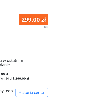
299.00 zł
szt
u w ostatnim
mianie
.00 zł
ich 30 dni:
299.00 zł
ny tego
Historia cen