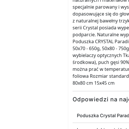
naturalnych i materiałów 
specjalnie parowany i w
dopasowujące się do gło
z naturalnej bawełny trz
serii Crystal posiada wyp
podparcie. Naturalne wyp
Poduszka CRYSTAL Paradies
50x70 - 650g, 50x80 - 750g
wybielaczy optycznych Tk
środkowa), puch gęsi 90%
można prać w temperaturz
foliowa Rozmiar standar
80x80 cm 15x45 cm
Odpowiedzi na naj
Poduszka Crystal Parad