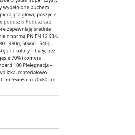
zkę Crystal? super czysty
ry wypełnione puchem
ierająca głowę poszycie
ie poduszki Poduszka z
óre zapewniają średnie
nie z normą PN EN 12 934.
0 - 480g, 50x60 - 540g,
tępne kolory – biały, bez
 gęsie 70% (komora
ndard 100 Pielęgnacja –
alizka, materiałowo-
0 cm 65x65 cm 70x80 cm