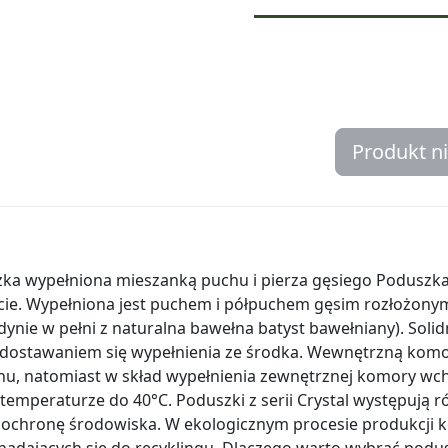
Produkt n
zka wypełniona mieszanką puchu i pierza gęsiego Poduszk
cie. Wypełniona jest puchem i półpuchem gęsim rozłożony
dynie w pełni z naturalna bawełna batyst bawełniany). Soli
dostawaniem się wypełnienia ze środka. Wewnętrzną komo
u, natomiast w skład wypełnienia zewnętrznej komory wch
temperaturze do 40°C. Poduszki z serii Crystal występują 
e ochronę środowiska. W ekologicznym procesie produkcji 