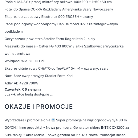
Pościel MAISY z pranej mikrofibry beżowa 140x200 + 1*50x60 cm
Fotel do Spania CORRA Rozkładany Amerykanka Szary Nowoczesny
Ekspres do zabudowy Electrolux 900 EBC85H - czarny
Panel podłogowy wodoodporny Dąb Belmond 077R ze zintegrowanym
podkładem
Oczyszczacz powietrza Stadler Form Roger little 2, biały
Maszynki do mięsa - Catler FG 403 600W 3 sitka Szatkownica Wyciskarka
wolnoobrotowa
Whirlpool WMF200G Grill
Ekspres ciśnieniowy CHiATO coffeePLAY 5-in-1 – używany, szary
Nawilżacz ewaporacyjny Stadler Form Karl
Adler AD 4226 700W
Czwartek, 06 sierpnia
Już wkrótce będą dostępne ...
OKAZJE I PROMOCJE
Wyprzedaże i promocje dnia
Super promocja na wąż ogrodowy 3/4 30 m
GO/ON! i inne produkty!
•
Nowa promocja! Generator chloru INTEX QX1200 za
50% taniej!
•
Abra Meble – nowa gazetka od 27.07
•
Nowa Promocja! Basen