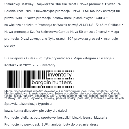
Stelażowy Bestway – Największa Obniżka Cena!
•
Nowa promocja: Dywan Tra.
Polonia Azer -70%!
•
Rewelacyjna promocja: Drzwi TEMIDAS inox antracyt 80
prawe -60%!
•
Nowa promocja: Zestaw mebli plastikowych CORFU –
największa obniżka!
•
Promocja na Wózek na wąż ALUPLUS 1/2 45 m Cellfast!
•
Nowa promocja: Szafka łazienkowa Comad Nova 50 cm za pół ceny!
•
Mega
promocja! Drzwi zewnętrzne Nyks orzech 80P prawe za grosze!
•
Inspiracje i
porady
Dla sklepów
•
O Nas
•
Polityka prywatności
•
Mapa kategorii
•
Licencje
•
Kontakt
• © 2022-2026 Inventory
Meble, wyposażenie wnętrz, dekoracje z monitoringiem cen. Dom, wnętrze i ogród.
Meble ogrodowe, krzesła ogrodowe, fotele ogrodowe, stoły ogrodowe, stoły, krzesła,
fotele, łóżka, kanapy, dekoracje, szafy, wyposażenie kuchni i jadalni (kubki, talerze,
zastawy, sztućce), dywany, zasłony, pościel, kołdry, poduszki, materace i wiele innych.
Sprawdź także
okazje tygodnia
:
kawa
,
karma dla psów
,
pieluchy dla dzieci
Promocje:
bielizna
,
buty sportowe
,
koszulki i bluzki
,
jeansy
,
biżuteria
Promocje:
rowery
,
deski SUP
,
namioty
,
buty do biegania
,
dresy