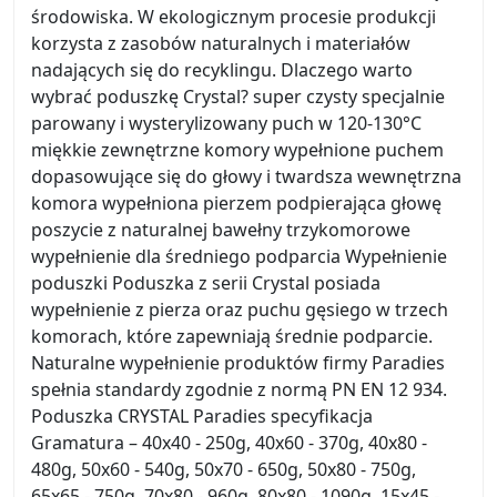
środowiska. W ekologicznym procesie produkcji
korzysta z zasobów naturalnych i materiałów
nadających się do recyklingu. Dlaczego warto
wybrać poduszkę Crystal? super czysty specjalnie
parowany i wysterylizowany puch w 120-130°C
miękkie zewnętrzne komory wypełnione puchem
dopasowujące się do głowy i twardsza wewnętrzna
komora wypełniona pierzem podpierająca głowę
poszycie z naturalnej bawełny trzykomorowe
wypełnienie dla średniego podparcia Wypełnienie
poduszki Poduszka z serii Crystal posiada
wypełnienie z pierza oraz puchu gęsiego w trzech
komorach, które zapewniają średnie podparcie.
Naturalne wypełnienie produktów firmy Paradies
spełnia standardy zgodnie z normą PN EN 12 934.
Poduszka CRYSTAL Paradies specyfikacja
Gramatura – 40x40 - 250g, 40x60 - 370g, 40x80 -
480g, 50x60 - 540g, 50x70 - 650g, 50x80 - 750g,
65x65 - 750g, 70x80 - 960g, 80x80 - 1090g, 15x45 -