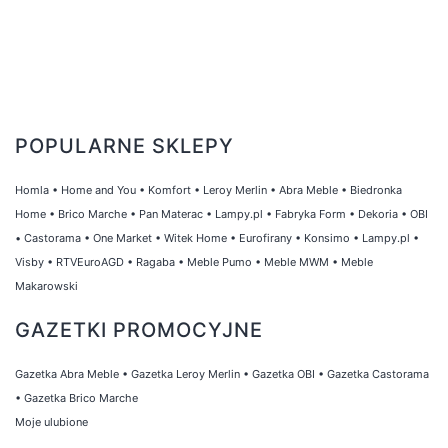
POPULARNE SKLEPY
Homla
•
Home and You
•
Komfort
•
Leroy Merlin
•
Abra Meble
•
Biedronka
Home
•
Brico Marche
•
Pan Materac
•
Lampy.pl
•
Fabryka Form
•
Dekoria
•
OBI
•
Castorama
•
One Market
•
Witek Home
•
Eurofirany
•
Konsimo
•
Lampy.pl
•
Visby
•
RTVEuroAGD
•
Ragaba
•
Meble Pumo
•
Meble MWM
•
Meble
Makarowski
GAZETKI PROMOCYJNE
Gazetka Abra Meble
•
Gazetka Leroy Merlin
•
Gazetka OBI
•
Gazetka Castorama
•
Gazetka Brico Marche
Moje ulubione