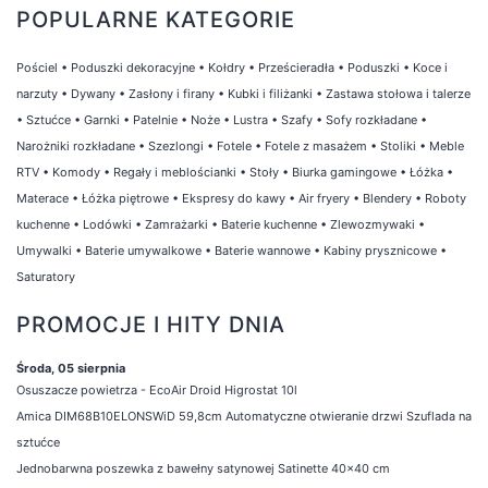
POPULARNE KATEGORIE
Pościel
•
Poduszki dekoracyjne
•
Kołdry
•
Prześcieradła
•
Poduszki
•
Koce i
narzuty
•
Dywany
•
Zasłony i firany
•
Kubki i filiżanki
•
Zastawa stołowa i talerze
•
Sztućce
•
Garnki
•
Patelnie
•
Noże
•
Lustra
•
Szafy
•
Sofy rozkładane
•
Narożniki rozkładane
•
Szezlongi
•
Fotele
•
Fotele z masażem
•
Stoliki
•
Meble
RTV
•
Komody
•
Regały i meblościanki
•
Stoły
•
Biurka gamingowe
•
Łóżka
•
Materace
•
Łóżka piętrowe
•
Ekspresy do kawy
•
Air fryery
•
Blendery
•
Roboty
kuchenne
•
Lodówki
•
Zamrażarki
•
Baterie kuchenne
•
Zlewozmywaki
•
Umywalki
•
Baterie umywalkowe
•
Baterie wannowe
•
Kabiny prysznicowe
•
Saturatory
PROMOCJE I HITY DNIA
Środa, 05 sierpnia
Osuszacze powietrza - EcoAir Droid Higrostat 10l
Amica DIM68B10ELONSWiD 59,8cm Automatyczne otwieranie drzwi Szuflada na
sztućce
Jednobarwna poszewka z bawełny satynowej Satinette 40x40 cm