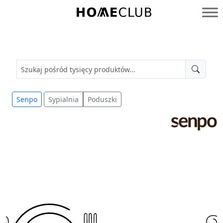
Przejdź
do
Homeclub
treści
Senpo
Sypialnia
Poduszki