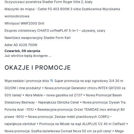
Oczyszczacz powietrza Stadler Form Roger little 2, biały
Maszynki do mięsa - Catler FG 403 600W 3 sitka Szatkownica Wyciskarka
wolnoobrotowa
Whirlpool WMF200G Grill
Ekspres ciśnieniowy CHiATO coffeePLAY 5-in-1 – używany, szary
Nawilżacz ewaporacyjny Stadler Form Karl
Adler AD 4226 700W
Czwartek, 06 sierpnia
Już wkrótce będą dostępne ...
OKAZJE I PROMOCJE
Wyprzedaże i promocje dnia
Super promocja na wąż ogrodowy 3/4 30 m
GO/ON! i inne produkty!
•
Nowa promocja! Generator chloru INTEX QX1200 za
50% taniej!
•
Abra Meble – nowa gazetka od 27.07
•
Nowa Promocja! Basen
Stelażowy Bestway – Największa Obniżka Cena!
•
Nowa promocja: Dywan Tra.
Polonia Azer -70%!
•
Rewelacyjna promocja: Drzwi TEMIDAS inox antracyt 80
prawe -60%!
•
Nowa promocja: Zestaw mebli plastikowych CORFU –
największa obniżka!
•
Promocja na Wózek na wąż ALUPLUS 1/2 45 m Cellfast!
•
Nowa promocja: Szafka łazienkowa Comad Nova 50 cm za pół ceny!
•
Mega