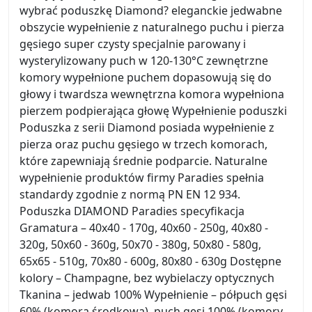
wybrać poduszkę Diamond? eleganckie jedwabne
obszycie wypełnienie z naturalnego puchu i pierza
gęsiego super czysty specjalnie parowany i
wysterylizowany puch w 120-130°C zewnętrzne
komory wypełnione puchem dopasowują się do
głowy i twardsza wewnętrzna komora wypełniona
pierzem podpierająca głowę Wypełnienie poduszki
Poduszka z serii Diamond posiada wypełnienie z
pierza oraz puchu gęsiego w trzech komorach,
które zapewniają średnie podparcie. Naturalne
wypełnienie produktów firmy Paradies spełnia
standardy zgodnie z normą PN EN 12 934.
Poduszka DIAMOND Paradies specyfikacja
Gramatura – 40x40 - 170g, 40x60 - 250g, 40x80 -
320g, 50x60 - 360g, 50x70 - 380g, 50x80 - 580g,
65x65 - 510g, 70x80 - 600g, 80x80 - 630g Dostępne
kolory – Champagne, bez wybielaczy optycznych
Tkanina – jedwab 100% Wypełnienie – półpuch gęsi
60% (komora środkowa), puch gęsi 100% (komory