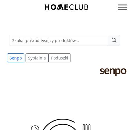
Przejdź
do
Homeclub
treści
Senpo
Sypialnia
Poduszki