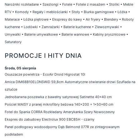
Narożniki rozkładane
•
Szezlongi
•
Fotele
•
Fotele z masażem
•
Stoliki
•
Meble
RTV
•
Komody
•
Regały i meblościanki
•
Stoły
•
Biurka gamingowe
•
Łóżka
•
Materace
•
Łóżka piętrowe
•
Ekspresy do kawy
•
Air fryery
•
Blendery
•
Roboty
kuchenne
•
Lodówki
•
Zamrażarki
•
Baterie kuchenne
•
Zlewozmywaki
•
Umywalki
•
Baterie umywalkowe
•
Baterie wannowe
•
Kabiny prysznicowe
•
Saturatory
PROMOCJE I HITY DNIA
Środa, 05 sierpnia
Osuszacze powietrza - EcoAir Droid Higrostat 10l
Amica DIM68B10ELONSWiD 59,8cm Automatyczne otwieranie drzwi Szuflada na
sztućce
Jednobarwna poszewka z bawełny satynowej Satinette 40x40 cm
Pościel MAISY z pranej mikrofibry beżowa 140x200 + 1*50x60 cm
Fotel do Spania CORRA Rozkładany Amerykanka Szary Nowoczesny
Ekspres do zabudowy Electrolux 900 EBC85H - czarny
Panel podłogowy wodoodporny Dąb Belmond 077R ze zintegrowanym
podkładem