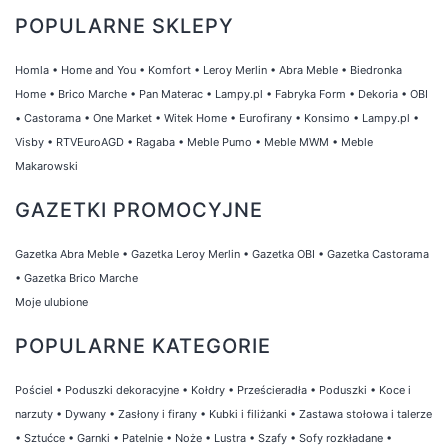
POPULARNE SKLEPY
Homla
•
Home and You
•
Komfort
•
Leroy Merlin
•
Abra Meble
•
Biedronka
Home
•
Brico Marche
•
Pan Materac
•
Lampy.pl
•
Fabryka Form
•
Dekoria
•
OBI
•
Castorama
•
One Market
•
Witek Home
•
Eurofirany
•
Konsimo
•
Lampy.pl
•
Visby
•
RTVEuroAGD
•
Ragaba
•
Meble Pumo
•
Meble MWM
•
Meble
Makarowski
GAZETKI PROMOCYJNE
Gazetka Abra Meble
•
Gazetka Leroy Merlin
•
Gazetka OBI
•
Gazetka Castorama
•
Gazetka Brico Marche
Moje ulubione
POPULARNE KATEGORIE
Pościel
•
Poduszki dekoracyjne
•
Kołdry
•
Prześcieradła
•
Poduszki
•
Koce i
narzuty
•
Dywany
•
Zasłony i firany
•
Kubki i filiżanki
•
Zastawa stołowa i talerze
•
Sztućce
•
Garnki
•
Patelnie
•
Noże
•
Lustra
•
Szafy
•
Sofy rozkładane
•