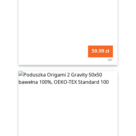
59.99 zł
szt