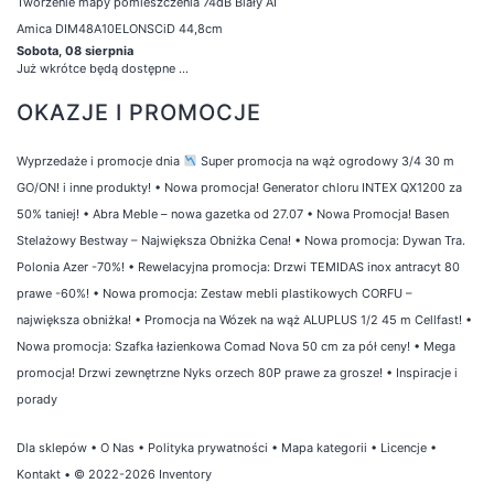
Tworzenie mapy pomieszczenia 74dB Biały AI
Amica DIM48A10ELONSCiD 44,8cm
Sobota, 08 sierpnia
Już wkrótce będą dostępne ...
OKAZJE I PROMOCJE
Wyprzedaże i promocje dnia
Super promocja na wąż ogrodowy 3/4 30 m
GO/ON! i inne produkty!
•
Nowa promocja! Generator chloru INTEX QX1200 za
50% taniej!
•
Abra Meble – nowa gazetka od 27.07
•
Nowa Promocja! Basen
Stelażowy Bestway – Największa Obniżka Cena!
•
Nowa promocja: Dywan Tra.
Polonia Azer -70%!
•
Rewelacyjna promocja: Drzwi TEMIDAS inox antracyt 80
prawe -60%!
•
Nowa promocja: Zestaw mebli plastikowych CORFU –
największa obniżka!
•
Promocja na Wózek na wąż ALUPLUS 1/2 45 m Cellfast!
•
Nowa promocja: Szafka łazienkowa Comad Nova 50 cm za pół ceny!
•
Mega
promocja! Drzwi zewnętrzne Nyks orzech 80P prawe za grosze!
•
Inspiracje i
porady
Dla sklepów
•
O Nas
•
Polityka prywatności
•
Mapa kategorii
•
Licencje
•
Kontakt
• © 2022-2026 Inventory