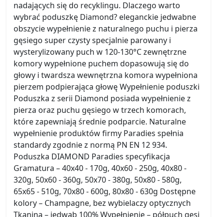
nadających się do recyklingu. Dlaczego warto
wybrać poduszkę Diamond? eleganckie jedwabne
obszycie wypełnienie z naturalnego puchu i pierza
gęsiego super czysty specjalnie parowany i
wysterylizowany puch w 120-130°C zewnętrzne
komory wypełnione puchem dopasowują się do
głowy i twardsza wewnętrzna komora wypełniona
pierzem podpierająca głowę Wypełnienie poduszki
Poduszka z serii Diamond posiada wypełnienie z
pierza oraz puchu gęsiego w trzech komorach,
które zapewniają średnie podparcie. Naturalne
wypełnienie produktów firmy Paradies spełnia
standardy zgodnie z normą PN EN 12 934.
Poduszka DIAMOND Paradies specyfikacja
Gramatura – 40x40 - 170g, 40x60 - 250g, 40x80 -
320g, 50x60 - 360g, 50x70 - 380g, 50x80 - 580g,
65x65 - 510g, 70x80 - 600g, 80x80 - 630g Dostępne
kolory – Champagne, bez wybielaczy optycznych
Tkanina – jedwab 100% Wypełnienie – półpuch gęsi