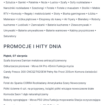
•
Sztućce
•
Garnki
•
Patelnie
•
Noże
•
Lustra
•
Szafy
•
Sofy rozkładane
•
Narożniki rozkładane
•
Szezlongi
•
Fotele
•
Fotele z masażem
•
Stoliki
•
Meble
RTV
•
Komody
•
Regały i meblościanki
•
Stoły
•
Biurka gamingowe
•
Łóżka
•
Materace
•
Łóżka piętrowe
•
Ekspresy do kawy
•
Air fryery
•
Blendery
•
Roboty
kuchenne
•
Lodówki
•
Zamrażarki
•
Baterie kuchenne
•
Zlewozmywaki
•
Umywalki
•
Baterie umywalkowe
•
Baterie wannowe
•
Kabiny prysznicowe
•
Saturatory
PROMOCJE I HITY DNIA
Piątek, 07 sierpnia
Szafa biurowa Damian metalowa antracyt/czerwony
Odkurzacze pionowe - Mova X4 Pro 45min Funkcja mycia
Candy Fresco 300 CNCQ2T620EW Pełny No Frost 205cm Komora świeżości
Biały
Fotel do Spania CORRA Rozkładany Amerykanka Szary Nowoczesny
Półki ścienne 4 szt. na przyprawy, książki półki wiszące nowoczesne białe
Komoda Saon 1 dąb naturalny/czarny
Roboty sprzątające - Mova P50 Ultra Funkcja mopowania Stacja oczyszczająca