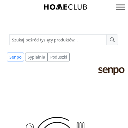
Przejdź
do
Homeclub
treści
Senpo
Sypialnia
Poduszki