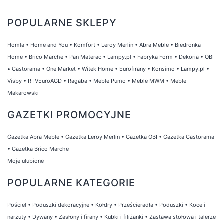
POPULARNE SKLEPY
Homla
•
Home and You
•
Komfort
•
Leroy Merlin
•
Abra Meble
•
Biedronka
Home
•
Brico Marche
•
Pan Materac
•
Lampy.pl
•
Fabryka Form
•
Dekoria
•
OBI
•
Castorama
•
One Market
•
Witek Home
•
Eurofirany
•
Konsimo
•
Lampy.pl
•
Visby
•
RTVEuroAGD
•
Ragaba
•
Meble Pumo
•
Meble MWM
•
Meble
Makarowski
GAZETKI PROMOCYJNE
Gazetka Abra Meble
•
Gazetka Leroy Merlin
•
Gazetka OBI
•
Gazetka Castorama
•
Gazetka Brico Marche
Moje ulubione
POPULARNE KATEGORIE
Pościel
•
Poduszki dekoracyjne
•
Kołdry
•
Prześcieradła
•
Poduszki
•
Koce i
narzuty
•
Dywany
•
Zasłony i firany
•
Kubki i filiżanki
•
Zastawa stołowa i talerze