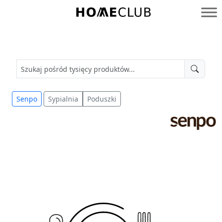
Przejdź
do
Homeclub
treści
Senpo
Sypialnia
Poduszki