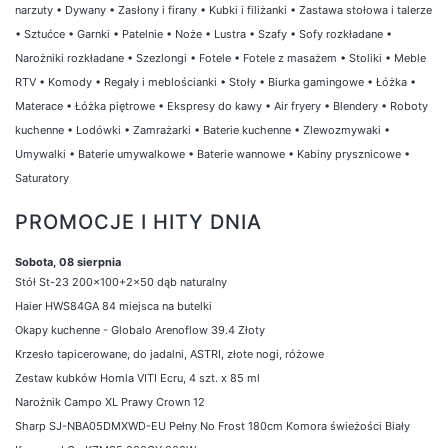
narzuty
•
Dywany
•
Zasłony i firany
•
Kubki i filiżanki
•
Zastawa stołowa i talerze
•
Sztućce
•
Garnki
•
Patelnie
•
Noże
•
Lustra
•
Szafy
•
Sofy rozkładane
•
Narożniki rozkładane
•
Szezlongi
•
Fotele
•
Fotele z masażem
•
Stoliki
•
Meble
RTV
•
Komody
•
Regały i meblościanki
•
Stoły
•
Biurka gamingowe
•
Łóżka
•
Materace
•
Łóżka piętrowe
•
Ekspresy do kawy
•
Air fryery
•
Blendery
•
Roboty
kuchenne
•
Lodówki
•
Zamrażarki
•
Baterie kuchenne
•
Zlewozmywaki
•
Umywalki
•
Baterie umywalkowe
•
Baterie wannowe
•
Kabiny prysznicowe
•
Saturatory
PROMOCJE I HITY DNIA
Sobota, 08 sierpnia
Stół St-23 200x100+2x50 dąb naturalny
Haier HWS84GA 84 miejsca na butelki
Okapy kuchenne - Globalo Arenoflow 39.4 Złoty
Krzesło tapicerowane, do jadalni, ASTRI, złote nogi, różowe
Zestaw kubków Homla VITI Ecru, 4 szt. x 85 ml
Narożnik Campo XL Prawy Crown 12
Sharp SJ-NBA05DMXWD-EU Pełny No Frost 180cm Komora świeżości Biały