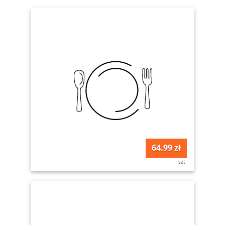
64.99 zł
szt