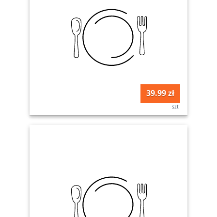
39.99 zł
szt