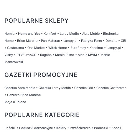
POPULARNE SKLEPY
Homla
•
Home and You
•
Komfort
•
Leroy Merlin
•
Abra Meble
•
Biedronka
Home
•
Brico Marche
•
Pan Materac
•
Lampy.pl
•
Fabryka Form
•
Dekoria
•
OBI
•
Castorama
•
One Market
•
Witek Home
•
Eurofirany
•
Konsimo
•
Lampy.pl
•
Visby
•
RTVEuroAGD
•
Ragaba
•
Meble Pumo
•
Meble MWM
•
Meble
Makarowski
GAZETKI PROMOCYJNE
Gazetka Abra Meble
•
Gazetka Leroy Merlin
•
Gazetka OBI
•
Gazetka Castorama
•
Gazetka Brico Marche
Moje ulubione
POPULARNE KATEGORIE
Pościel
•
Poduszki dekoracyjne
•
Kołdry
•
Prześcieradła
•
Poduszki
•
Koce i