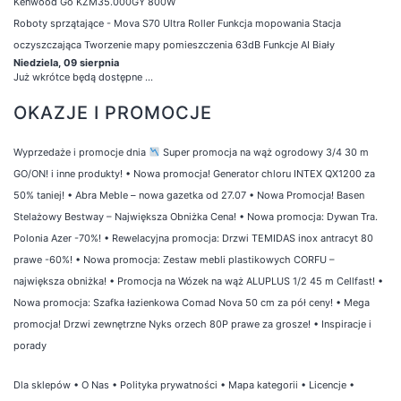
Kenwood Go KZM35.000GY 800W
Roboty sprzątające - Mova S70 Ultra Roller Funkcja mopowania Stacja
oczyszczająca Tworzenie mapy pomieszczenia 63dB Funkcje AI Biały
Niedziela, 09 sierpnia
Już wkrótce będą dostępne ...
OKAZJE I PROMOCJE
Wyprzedaże i promocje dnia
Super promocja na wąż ogrodowy 3/4 30 m
GO/ON! i inne produkty!
•
Nowa promocja! Generator chloru INTEX QX1200 za
50% taniej!
•
Abra Meble – nowa gazetka od 27.07
•
Nowa Promocja! Basen
Stelażowy Bestway – Największa Obniżka Cena!
•
Nowa promocja: Dywan Tra.
Polonia Azer -70%!
•
Rewelacyjna promocja: Drzwi TEMIDAS inox antracyt 80
prawe -60%!
•
Nowa promocja: Zestaw mebli plastikowych CORFU –
największa obniżka!
•
Promocja na Wózek na wąż ALUPLUS 1/2 45 m Cellfast!
•
Nowa promocja: Szafka łazienkowa Comad Nova 50 cm za pół ceny!
•
Mega
promocja! Drzwi zewnętrzne Nyks orzech 80P prawe za grosze!
•
Inspiracje i
porady
Dla sklepów
•
O Nas
•
Polityka prywatności
•
Mapa kategorii
•
Licencje
•