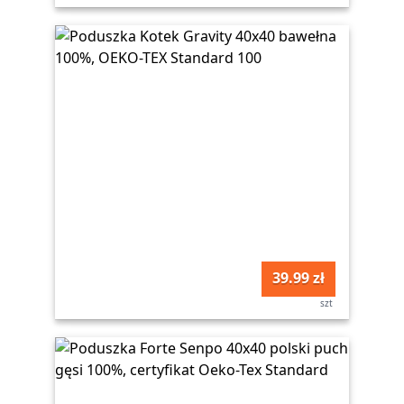
39.99 zł
szt