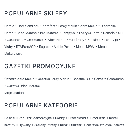
POPULARNE SKLEPY
Homla
•
Home and You
•
Komfort
•
Leroy Merlin
•
Abra Meble
•
Biedronka
Home
•
Brico Marche
•
Pan Materac
•
Lampy.pl
•
Fabryka Form
•
Dekoria
•
OBI
•
Castorama
•
One Market
•
Witek Home
•
Eurofirany
•
Konsimo
•
Lampy.pl
•
Visby
•
RTVEuroAGD
•
Ragaba
•
Meble Pumo
•
Meble MWM
•
Meble
Makarowski
GAZETKI PROMOCYJNE
Gazetka Abra Meble
•
Gazetka Leroy Merlin
•
Gazetka OBI
•
Gazetka Castorama
•
Gazetka Brico Marche
Moje ulubione
POPULARNE KATEGORIE
Pościel
•
Poduszki dekoracyjne
•
Kołdry
•
Prześcieradła
•
Poduszki
•
Koce i
narzuty
•
Dywany
•
Zasłony i firany
•
Kubki i filiżanki
•
Zastawa stołowa i talerze