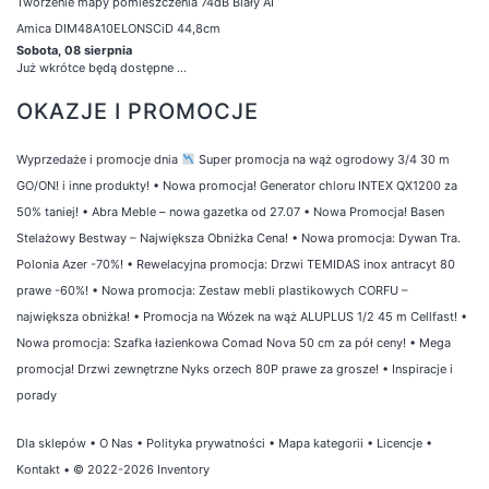
Tworzenie mapy pomieszczenia 74dB Biały AI
Amica DIM48A10ELONSCiD 44,8cm
Sobota, 08 sierpnia
Już wkrótce będą dostępne ...
OKAZJE I PROMOCJE
Wyprzedaże i promocje dnia
Super promocja na wąż ogrodowy 3/4 30 m
GO/ON! i inne produkty!
•
Nowa promocja! Generator chloru INTEX QX1200 za
50% taniej!
•
Abra Meble – nowa gazetka od 27.07
•
Nowa Promocja! Basen
Stelażowy Bestway – Największa Obniżka Cena!
•
Nowa promocja: Dywan Tra.
Polonia Azer -70%!
•
Rewelacyjna promocja: Drzwi TEMIDAS inox antracyt 80
prawe -60%!
•
Nowa promocja: Zestaw mebli plastikowych CORFU –
największa obniżka!
•
Promocja na Wózek na wąż ALUPLUS 1/2 45 m Cellfast!
•
Nowa promocja: Szafka łazienkowa Comad Nova 50 cm za pół ceny!
•
Mega
promocja! Drzwi zewnętrzne Nyks orzech 80P prawe za grosze!
•
Inspiracje i
porady
Dla sklepów
•
O Nas
•
Polityka prywatności
•
Mapa kategorii
•
Licencje
•
Kontakt
• © 2022-2026 Inventory