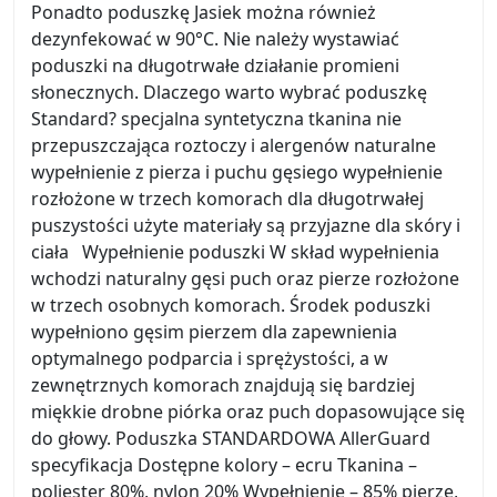
Ponadto poduszkę Jasiek można również
dezynfekować w 90°C. Nie należy wystawiać
poduszki na długotrwałe działanie promieni
słonecznych. Dlaczego warto wybrać poduszkę
Standard? specjalna syntetyczna tkanina nie
przepuszczająca roztoczy i alergenów naturalne
wypełnienie z pierza i puchu gęsiego wypełnienie
rozłożone w trzech komorach dla długotrwałej
puszystości użyte materiały są przyjazne dla skóry i
ciała Wypełnienie poduszki W skład wypełnienia
wchodzi naturalny gęsi puch oraz pierze rozłożone
w trzech osobnych komorach. Środek poduszki
wypełniono gęsim pierzem dla zapewnienia
optymalnego podparcia i sprężystości, a w
zewnętrznych komorach znajdują się bardziej
miękkie drobne piórka oraz puch dopasowujące się
do głowy. Poduszka STANDARDOWA AllerGuard
specyfikacja Dostępne kolory – ecru Tkanina –
poliester 80%, nylon 20% Wypełnienie – 85% pierze,