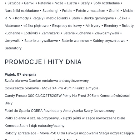
•
Sztućce
•
Garnki
•
Patelnie
•
Noże
•
Lustra
•
Szafy
•
Sofy rozkładane
•
Narożniki rozkładane
•
Szezlongi
•
Fotele
•
Fotele z masażem
•
Stoliki
•
Meble
RTV
•
Komody
•
Regały i meblościanki
•
Stoły
•
Biurka gamingowe
•
Łóżka
•
Materace
•
Łóżka piętrowe
•
Ekspresy do kawy
•
Air fryery
•
Blendery
•
Roboty
kuchenne
•
Lodówki
•
Zamrażarki
•
Baterie kuchenne
•
Zlewozmywaki
•
Umywalki
•
Baterie umywalkowe
•
Baterie wannowe
•
Kabiny prysznicowe
•
Saturatory
PROMOCJE I HITY DNIA
Piątek, 07 sierpnia
Szafa biurowa Damian metalowa antracyt/czerwony
Odkurzacze pionowe - Mova X4 Pro 45min Funkcja mycia
Candy Fresco 300 CNCQ2T620EW Pełny No Frost 205cm Komora świeżości
Biały
Fotel do Spania CORRA Rozkładany Amerykanka Szary Nowoczesny
Półki ścienne 4 szt. na przyprawy, książki półki wiszące nowoczesne białe
Komoda Saon 1 dąb naturalny/czarny
Roboty sprzątające - Mova P50 Ultra Funkcja mopowania Stacja oczyszczająca