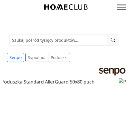
Przejdź
do
Homeclub
treści
Senpo
Sypialnia
Poduszki