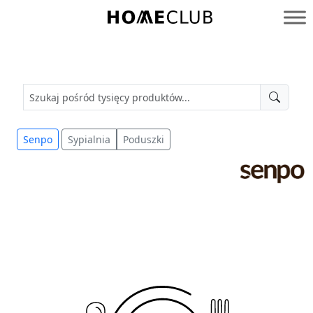
Przejdź
do
Homeclub
treści
Senpo
Sypialnia
Poduszki