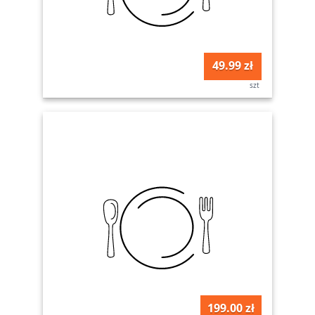
49.99 zł
szt
199.00 zł