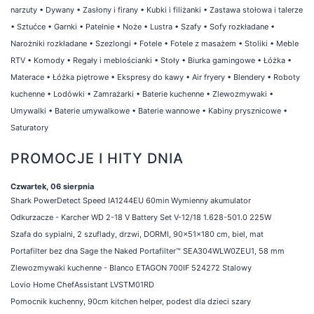
narzuty
•
Dywany
•
Zasłony i firany
•
Kubki i filiżanki
•
Zastawa stołowa i talerze
•
Sztućce
•
Garnki
•
Patelnie
•
Noże
•
Lustra
•
Szafy
•
Sofy rozkładane
•
Narożniki rozkładane
•
Szezlongi
•
Fotele
•
Fotele z masażem
•
Stoliki
•
Meble
RTV
•
Komody
•
Regały i meblościanki
•
Stoły
•
Biurka gamingowe
•
Łóżka
•
Materace
•
Łóżka piętrowe
•
Ekspresy do kawy
•
Air fryery
•
Blendery
•
Roboty
kuchenne
•
Lodówki
•
Zamrażarki
•
Baterie kuchenne
•
Zlewozmywaki
•
Umywalki
•
Baterie umywalkowe
•
Baterie wannowe
•
Kabiny prysznicowe
•
Saturatory
PROMOCJE I HITY DNIA
Czwartek, 06 sierpnia
Shark PowerDetect Speed IA1244EU 60min Wymienny akumulator
Odkurzacze - Karcher WD 2-18 V Battery Set V-12/18 1.628-501.0 225W
Szafa do sypialni, 2 szuflady, drzwi, DORMI, 90x51x180 cm, biel, mat
Portafilter bez dna Sage the Naked Portafilter™ SEA304WLW0ZEU1, 58 mm
Zlewozmywaki kuchenne - Blanco ETAGON 700IF 524272 Stalowy
Lovio Home ChefAssistant LVSTM01RD
Pomocnik kuchenny, 90cm kitchen helper, podest dla dzieci szary