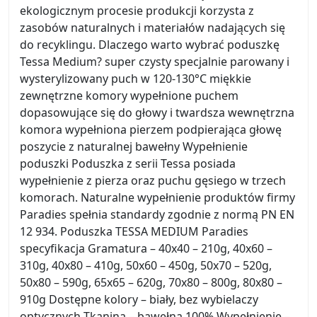
ekologicznym procesie produkcji korzysta z
zasobów naturalnych i materiałów nadających się
do recyklingu. Dlaczego warto wybrać poduszkę
Tessa Medium? super czysty specjalnie parowany i
wysterylizowany puch w 120-130°C miękkie
zewnętrzne komory wypełnione puchem
dopasowujące się do głowy i twardsza wewnętrzna
komora wypełniona pierzem podpierająca głowę
poszycie z naturalnej bawełny Wypełnienie
poduszki Poduszka z serii Tessa posiada
wypełnienie z pierza oraz puchu gęsiego w trzech
komorach. Naturalne wypełnienie produktów firmy
Paradies spełnia standardy zgodnie z normą PN EN
12 934. Poduszka TESSA MEDIUM Paradies
specyfikacja Gramatura – 40x40 – 210g, 40x60 –
310g, 40x80 – 410g, 50x60 – 450g, 50x70 – 520g,
50x80 – 590g, 65x65 – 620g, 70x80 – 800g, 80x80 –
910g Dostępne kolory – biały, bez wybielaczy
optycznych Tkanina – bawełna 100% Wypełnienie –