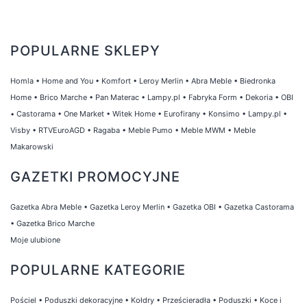
POPULARNE SKLEPY
Homla
•
Home and You
•
Komfort
•
Leroy Merlin
•
Abra Meble
•
Biedronka
Home
•
Brico Marche
•
Pan Materac
•
Lampy.pl
•
Fabryka Form
•
Dekoria
•
OBI
•
Castorama
•
One Market
•
Witek Home
•
Eurofirany
•
Konsimo
•
Lampy.pl
•
Visby
•
RTVEuroAGD
•
Ragaba
•
Meble Pumo
•
Meble MWM
•
Meble
Makarowski
GAZETKI PROMOCYJNE
Gazetka Abra Meble
•
Gazetka Leroy Merlin
•
Gazetka OBI
•
Gazetka Castorama
•
Gazetka Brico Marche
Moje ulubione
POPULARNE KATEGORIE
Pościel
•
Poduszki dekoracyjne
•
Kołdry
•
Prześcieradła
•
Poduszki
•
Koce i