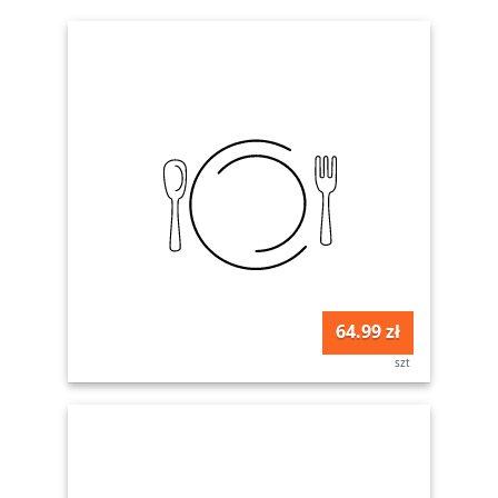
64.99 zł
szt