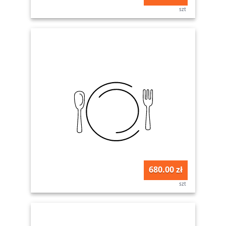
szt
680.00 zł
szt