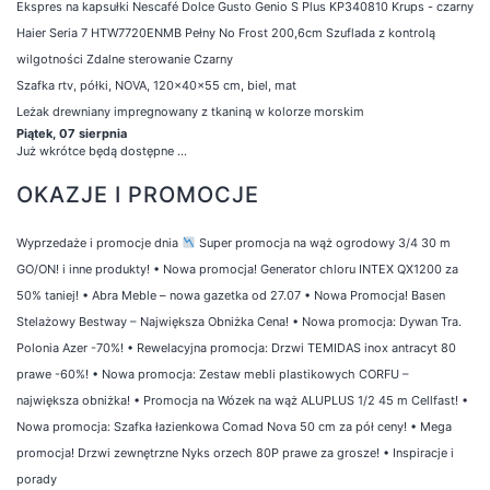
Ekspres na kapsułki Nescafé Dolce Gusto Genio S Plus KP340810 Krups - czarny
Haier Seria 7 HTW7720ENMB Pełny No Frost 200,6cm Szuflada z kontrolą
wilgotności Zdalne sterowanie Czarny
Szafka rtv, półki, NOVA, 120x40x55 cm, biel, mat
Leżak drewniany impregnowany z tkaniną w kolorze morskim
Piątek, 07 sierpnia
Już wkrótce będą dostępne ...
OKAZJE I PROMOCJE
Wyprzedaże i promocje dnia
Super promocja na wąż ogrodowy 3/4 30 m
GO/ON! i inne produkty!
•
Nowa promocja! Generator chloru INTEX QX1200 za
50% taniej!
•
Abra Meble – nowa gazetka od 27.07
•
Nowa Promocja! Basen
Stelażowy Bestway – Największa Obniżka Cena!
•
Nowa promocja: Dywan Tra.
Polonia Azer -70%!
•
Rewelacyjna promocja: Drzwi TEMIDAS inox antracyt 80
prawe -60%!
•
Nowa promocja: Zestaw mebli plastikowych CORFU –
największa obniżka!
•
Promocja na Wózek na wąż ALUPLUS 1/2 45 m Cellfast!
•
Nowa promocja: Szafka łazienkowa Comad Nova 50 cm za pół ceny!
•
Mega
promocja! Drzwi zewnętrzne Nyks orzech 80P prawe za grosze!
•
Inspiracje i
porady