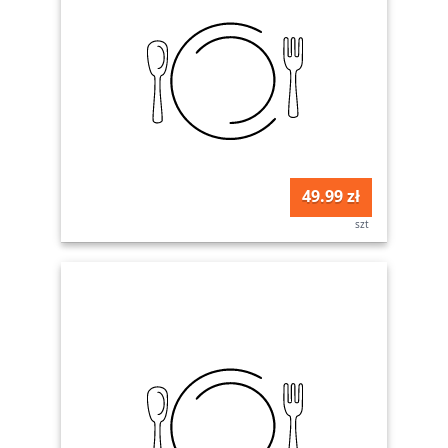
49.99 zł
szt