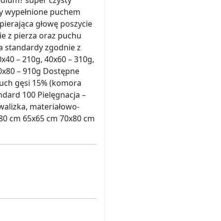
edium? super czysty
ry wypełnione puchem
ierająca głowę poszycie
ie z pierza oraz puchu
a standardy zgodnie z
40 – 210g, 40x60 – 310g,
80x80 – 910g Dostępne
łpuch gęsi 15% (komora
ndard 100 Pielęgnacja –
alizka, materiałowo-
80 cm 65x65 cm 70x80 cm