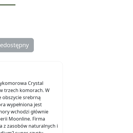
iedostępny
zykomorowa Crystal
 w trzech komorach. W
e obszycie srebrną
ra wypełniona jest
mory wchodzi głównie
erii Moonline. Firma
a z zasobów naturalnych i