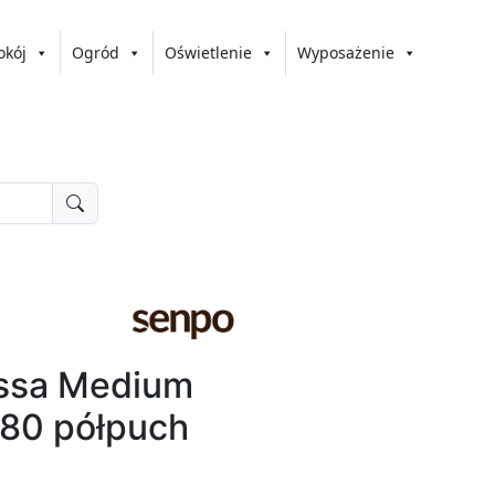
okój
Ogród
Oświetlenie
Wyposażenie
ssa Medium
x80 półpuch