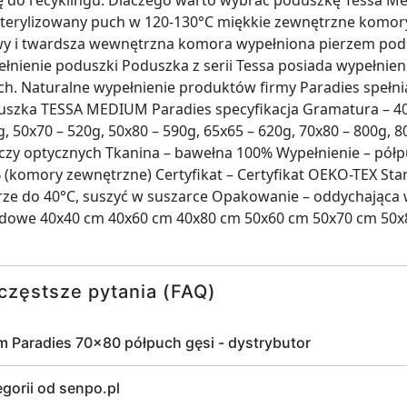
ę do recyklingu. Dlaczego warto wybrać poduszkę Tessa M
ysterylizowany puch w 120-130°C miękkie zewnętrzne komo
wy i twardsza wewnętrzna komora wypełniona pierzem podp
łnienie poduszki Poduszka z serii Tessa posiada wypełnien
h. Naturalne wypełnienie produktów firmy Paradies spełni
szka TESSA MEDIUM Paradies specyfikacja Gramatura – 40x
g, 50x70 – 520g, 50x80 – 590g, 65x65 – 620g, 70x80 – 800g, 
elaczy optycznych Tkanina – bawełna 100% Wypełnienie – pó
 (komory zewnętrzne) Certyfikat – Certyfikat OEKO-TEX Sta
e do 40°C, suszyć w suszarce Opakowanie – oddychająca w
rdowe 40x40 cm 40x60 cm 40x80 cm 50x60 cm 50x70 cm 50x
częstsze pytania (FAQ)
 Paradies 70x80 półpuch gęsi - dystrybutor
egorii od senpo.pl