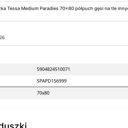
a Tessa Medium Paradies 70x80 półpuch gęsi na tle inny
026
5904824510071
SPAPD156999
70x80
oduszki