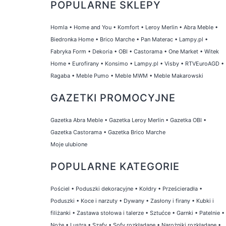
POPULARNE SKLEPY
Homla
•
Home and You
•
Komfort
•
Leroy Merlin
•
Abra Meble
•
Biedronka Home
•
Brico Marche
•
Pan Materac
•
Lampy.pl
•
Fabryka Form
•
Dekoria
•
OBI
•
Castorama
•
One Market
•
Witek
Home
•
Eurofirany
•
Konsimo
•
Lampy.pl
•
Visby
•
RTVEuroAGD
•
Ragaba
•
Meble Pumo
•
Meble MWM
•
Meble Makarowski
GAZETKI PROMOCYJNE
Gazetka Abra Meble
•
Gazetka Leroy Merlin
•
Gazetka OBI
•
Gazetka Castorama
•
Gazetka Brico Marche
Moje ulubione
POPULARNE KATEGORIE
Pościel
•
Poduszki dekoracyjne
•
Kołdry
•
Prześcieradła
•
Poduszki
•
Koce i narzuty
•
Dywany
•
Zasłony i firany
•
Kubki i
filiżanki
•
Zastawa stołowa i talerze
•
Sztućce
•
Garnki
•
Patelnie
•
Noże
•
Lustra
•
Szafy
•
Sofy rozkładane
•
Narożniki rozkładane
•