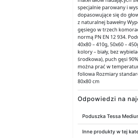
materiałów nadających si
specjalnie parowany i w
dopasowujące się do gło
z naturalnej bawełny Wype
gęsiego w trzech komorac
normą PN EN 12 934. Podu
40x80 – 410g, 50x60 – 450
kolory – biały, bez wybi
środkowa), puch gęsi 90%
można prać w temperaturz
foliowa Rozmiary standa
80x80 cm
Odpowiedzi na naj
Poduszka Tessa Medium
Inne produkty w tej kat