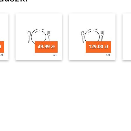
ł
49.99 zł
129.00 zł
szt
szt
szt