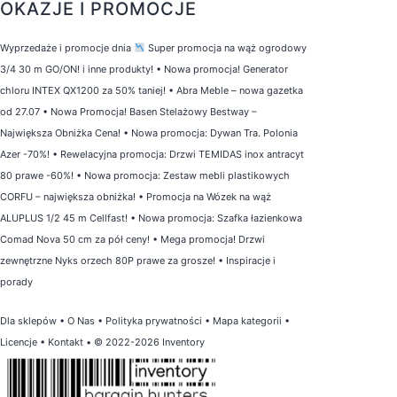
OKAZJE I PROMOCJE
Wyprzedaże i promocje dnia
Super promocja na wąż ogrodowy
3/4 30 m GO/ON! i inne produkty!
•
Nowa promocja! Generator
chloru INTEX QX1200 za 50% taniej!
•
Abra Meble – nowa gazetka
od 27.07
•
Nowa Promocja! Basen Stelażowy Bestway –
Największa Obniżka Cena!
•
Nowa promocja: Dywan Tra. Polonia
Azer -70%!
•
Rewelacyjna promocja: Drzwi TEMIDAS inox antracyt
80 prawe -60%!
•
Nowa promocja: Zestaw mebli plastikowych
CORFU – największa obniżka!
•
Promocja na Wózek na wąż
ALUPLUS 1/2 45 m Cellfast!
•
Nowa promocja: Szafka łazienkowa
Comad Nova 50 cm za pół ceny!
•
Mega promocja! Drzwi
zewnętrzne Nyks orzech 80P prawe za grosze!
•
Inspiracje i
porady
Dla sklepów
•
O Nas
•
Polityka prywatności
•
Mapa kategorii
•
Licencje
•
Kontakt
• © 2022-2026 Inventory