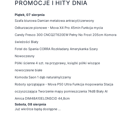
PROMOCJE I HITY DNIA
Piątek, 07 sierpnia
Szafa biurowa Damian metalowa antracyt/czerwony
Odkurzacze pionowe - Mova X4 Pro 45min Funkcja mycia
Candy Fresco 300 CNCQ2T620EW Pełny No Frost 205cm Komora
świeżości Biały
Fotel do Spania CORRA Rozkładany Amerykanka Szary
Nowoczesny
Półki ścienne 4 szt. na przyprawy, książki półki wiszące
nowoczesne białe
Komoda Saon 1 dąb naturalny/czarny
Roboty sprzątające - Mova P50 Ultra Funkcja mopowania Stacja
oczyszczająca Tworzenie mapy pomieszczenia 74dB Biały AI
Amica DIM48A10ELONSCiD 44,8cm
Sobota, 08 sierpnia
Już wkrótce będą dostępne ...