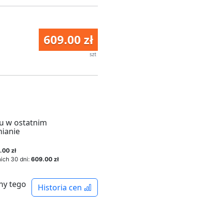
609.00 zł
szt
u w ostatnim
mianie
.00 zł
ich 30 dni:
609.00 zł
ny tego
Historia cen