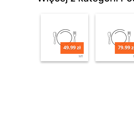
49.99 zł
79.99 z
szt