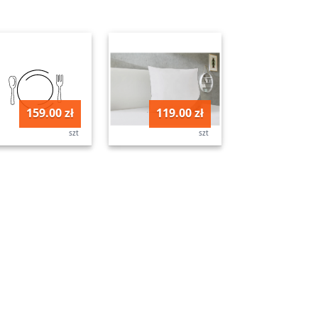
159.00 zł
119.00 zł
szt
szt