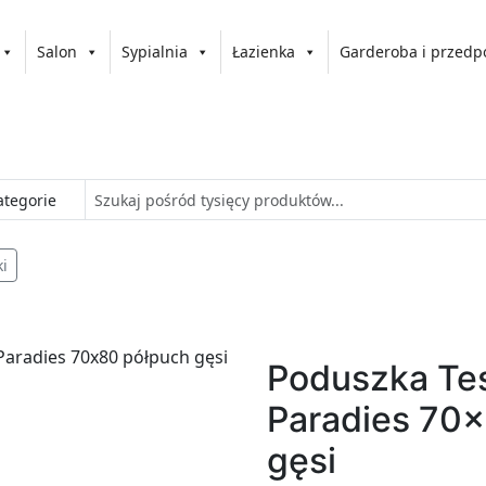
Salon
Sypialnia
Łazienka
Garderoba i przedp
i
Poduszka Te
Paradies 70
gęsi