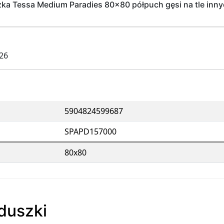
a Tessa Medium Paradies 80x80 półpuch gęsi na tle inny
026
5904824599687
SPAPD157000
80x80
oduszki