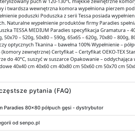
ysterylizowany puch w 120-130°C miękkie zewnętrzne komo
wy i twardsza wewnętrzna komora wypełniona pierzem podp
łnienie poduszki Poduszka z serii Tessa posiada wypełnien
h. Naturalne wypełnienie produktów firmy Paradies spełni
szka TESSA MEDIUM Paradies specyfikacja Gramatura – 40x
g, 50x70 – 520g, 50x80 – 590g, 65x65 – 620g, 70x80 – 800g, 
elaczy optycznych Tkanina – bawełna 100% Wypełnienie – pó
 (komory zewnętrzne) Certyfikat – Certyfikat OEKO-TEX Sta
e do 40°C, suszyć w suszarce Opakowanie – oddychająca w
rdowe 40x40 cm 40x60 cm 40x80 cm 50x60 cm 50x70 cm 50x
częstsze pytania (FAQ)
 Paradies 80x80 półpuch gęsi - dystrybutor
egorii od senpo.pl