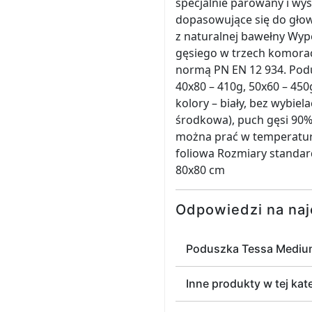
specjalnie parowany i w
dopasowujące się do gło
z naturalnej bawełny Wype
gęsiego w trzech komorac
normą PN EN 12 934. Podu
40x80 – 410g, 50x60 – 450
kolory – biały, bez wybi
środkowa), puch gęsi 90%
można prać w temperaturz
foliowa Rozmiary standa
80x80 cm
Odpowiedzi na naj
Poduszka Tessa Medium
Inne produkty w tej kat