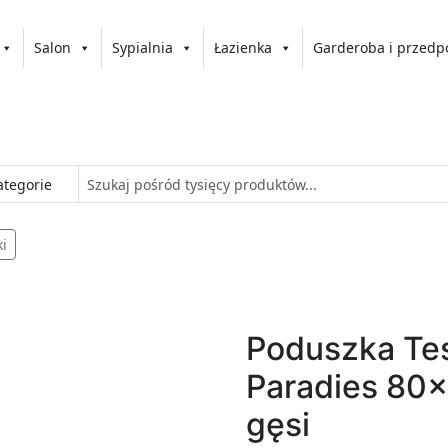
Salon
Sypialnia
Łazienka
Garderoba i przedp
i
Poduszka Te
Paradies 80
gęsi