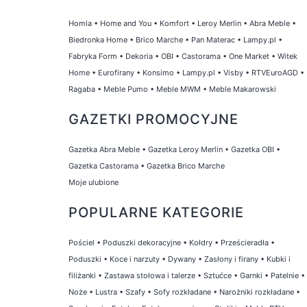
Homla
•
Home and You
•
Komfort
•
Leroy Merlin
•
Abra Meble
•
Biedronka Home
•
Brico Marche
•
Pan Materac
•
Lampy.pl
•
Fabryka Form
•
Dekoria
•
OBI
•
Castorama
•
One Market
•
Witek
Home
•
Eurofirany
•
Konsimo
•
Lampy.pl
•
Visby
•
RTVEuroAGD
•
Ragaba
•
Meble Pumo
•
Meble MWM
•
Meble Makarowski
GAZETKI PROMOCYJNE
Gazetka Abra Meble
•
Gazetka Leroy Merlin
•
Gazetka OBI
•
Gazetka Castorama
•
Gazetka Brico Marche
Moje ulubione
POPULARNE KATEGORIE
Pościel
•
Poduszki dekoracyjne
•
Kołdry
•
Prześcieradła
•
Poduszki
•
Koce i narzuty
•
Dywany
•
Zasłony i firany
•
Kubki i
filiżanki
•
Zastawa stołowa i talerze
•
Sztućce
•
Garnki
•
Patelnie
•
Noże
•
Lustra
•
Szafy
•
Sofy rozkładane
•
Narożniki rozkładane
•