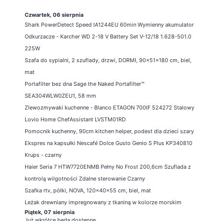
Czwartek, 06 sierpnia
Shark PowerDetect Speed IA1244EU 60min Wymienny akumulator
Odkurzacze - Karcher WD 2-18 V Battery Set V-12/18 1.628-501.0
225W
Szafa do sypialni, 2 szuflady, drzwi, DORMI, 90x51x180 cm, biel,
mat
Portafilter bez dna Sage the Naked Portafilter™
SEA304WLW0ZEU1, 58 mm
Zlewozmywaki kuchenne - Blanco ETAGON 700IF 524272 Stalowy
Lovio Home ChefAssistant LVSTM01RD
Pomocnik kuchenny, 90cm kitchen helper, podest dla dzieci szary
Ekspres na kapsułki Nescafé Dolce Gusto Genio S Plus KP340810
Krups - czarny
Haier Seria 7 HTW7720ENMB Pełny No Frost 200,6cm Szuflada z
kontrolą wilgotności Zdalne sterowanie Czarny
Szafka rtv, półki, NOVA, 120x40x55 cm, biel, mat
Leżak drewniany impregnowany z tkaniną w kolorze morskim
Piątek, 07 sierpnia
Już wkrótce będą dostępne ...