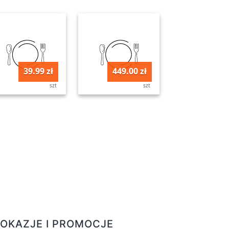
39.99 zł
449.00 zł
szt
szt
OKAZJE I PROMOCJE