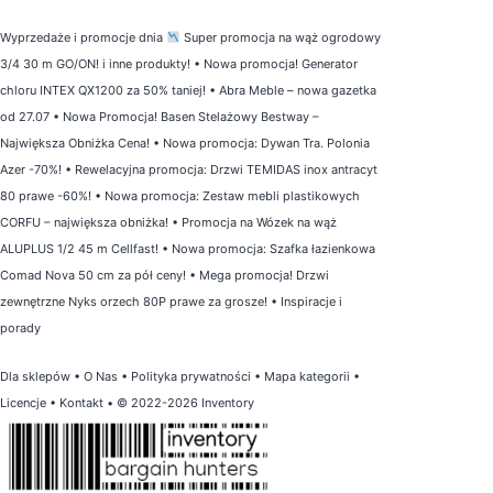
Wyprzedaże i promocje dnia
Super promocja na wąż ogrodowy
3/4 30 m GO/ON! i inne produkty!
•
Nowa promocja! Generator
chloru INTEX QX1200 za 50% taniej!
•
Abra Meble – nowa gazetka
od 27.07
•
Nowa Promocja! Basen Stelażowy Bestway –
Największa Obniżka Cena!
•
Nowa promocja: Dywan Tra. Polonia
Azer -70%!
•
Rewelacyjna promocja: Drzwi TEMIDAS inox antracyt
80 prawe -60%!
•
Nowa promocja: Zestaw mebli plastikowych
CORFU – największa obniżka!
•
Promocja na Wózek na wąż
ALUPLUS 1/2 45 m Cellfast!
•
Nowa promocja: Szafka łazienkowa
Comad Nova 50 cm za pół ceny!
•
Mega promocja! Drzwi
zewnętrzne Nyks orzech 80P prawe za grosze!
•
Inspiracje i
porady
Dla sklepów
•
O Nas
•
Polityka prywatności
•
Mapa kategorii
•
Licencje
•
Kontakt
• © 2022-2026 Inventory