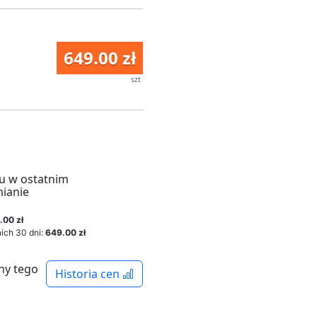
649.00 zł
szt
u w ostatnim
mianie
.00 zł
ich 30 dni:
649.00 zł
ny tego
Historia cen