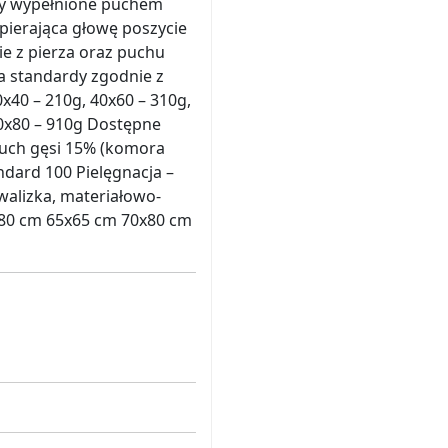
ry wypełnione puchem
ierająca głowę poszycie
ie z pierza oraz puchu
a standardy zgodnie z
40 – 210g, 40x60 – 310g,
80x80 – 910g Dostępne
łpuch gęsi 15% (komora
ndard 100 Pielęgnacja –
alizka, materiałowo-
80 cm 65x65 cm 70x80 cm