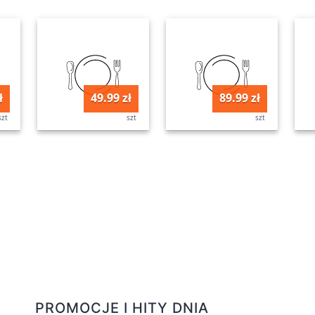
ł
49.99 zł
89.99 zł
szt
szt
szt
PROMOCJE I HITY DNIA