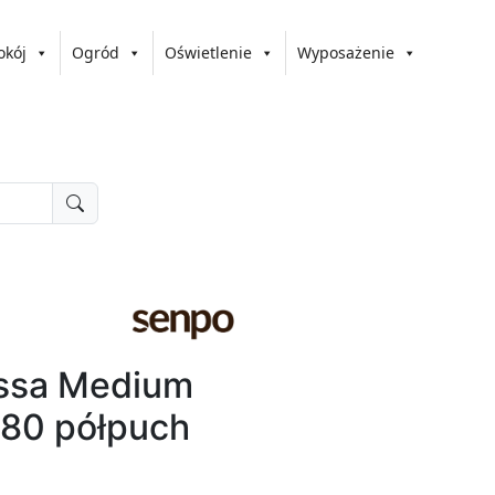
okój
Ogród
Oświetlenie
Wyposażenie
ssa Medium
x80 półpuch