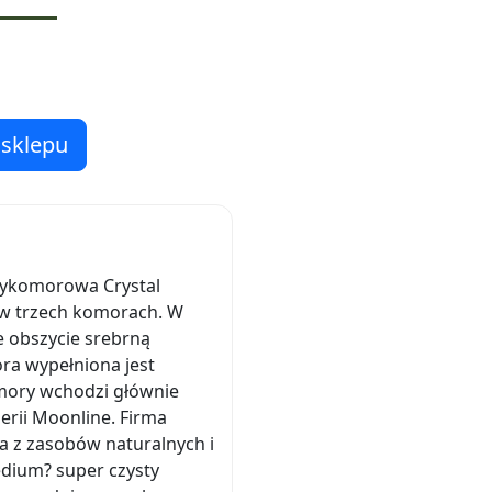
 sklepu
zykomorowa Crystal
 w trzech komorach. W
e obszycie srebrną
ra wypełniona jest
mory wchodzi głównie
erii Moonline. Firma
a z zasobów naturalnych i
edium? super czysty