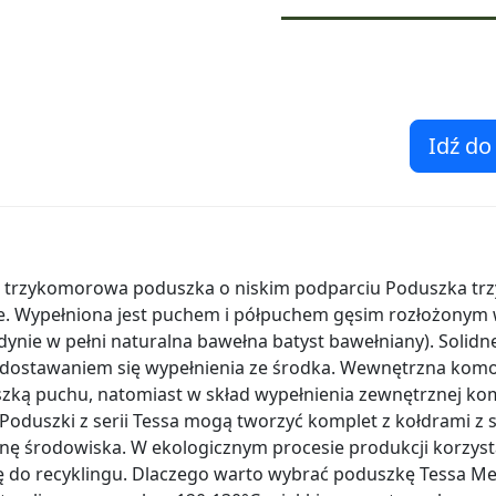
Idź do
 trzykomorowa poduszka o niskim podparciu Poduszka tr
ie. Wypełniona jest puchem i półpuchem gęsim rozłożonym
dynie w pełni naturalna bawełna batyst bawełniany). Solidn
dostawaniem się wypełnienia ze środka. Wewnętrzna komo
zką puchu, natomiast w skład wypełnienia zewnętrznej ko
Poduszki z serii Tessa mogą tworzyć komplet z kołdrami z s
onę środowiska. W ekologicznym procesie produkcji korzyst
ę do recyklingu. Dlaczego warto wybrać poduszkę Tessa M