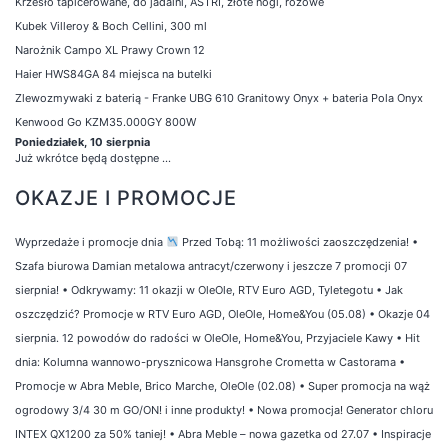
Krzesło tapicerowane, do jadalni, ASTRI, złote nogi, różowe
Kubek Villeroy & Boch Cellini, 300 ml
Narożnik Campo XL Prawy Crown 12
Haier HWS84GA 84 miejsca na butelki
Zlewozmywaki z baterią - Franke UBG 610 Granitowy Onyx + bateria Pola Onyx
Kenwood Go KZM35.000GY 800W
Poniedziałek, 10 sierpnia
Już wkrótce będą dostępne ...
OKAZJE I PROMOCJE
Wyprzedaże i promocje dnia
Przed Tobą: 11 możliwości zaoszczędzenia!
•
Szafa biurowa Damian metalowa antracyt/czerwony i jeszcze 7 promocji 07
sierpnia!
•
Odkrywamy: 11 okazji w OleOle, RTV Euro AGD, Tyletegotu
•
Jak
oszczędzić? Promocje w RTV Euro AGD, OleOle, Home&You (05.08)
•
Okazje 04
sierpnia. 12 powodów do radości w OleOle, Home&You, Przyjaciele Kawy
•
Hit
dnia: Kolumna wannowo-prysznicowa Hansgrohe Crometta w Castorama
•
Promocje w Abra Meble, Brico Marche, OleOle (02.08)
•
Super promocja na wąż
ogrodowy 3/4 30 m GO/ON! i inne produkty!
•
Nowa promocja! Generator chloru
INTEX QX1200 za 50% taniej!
•
Abra Meble – nowa gazetka od 27.07
•
Inspiracje