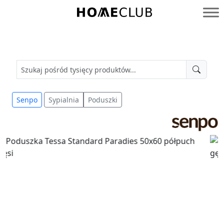
Przejdź
do
Homeclub
treści
Senpo
Sypialnia
Poduszki