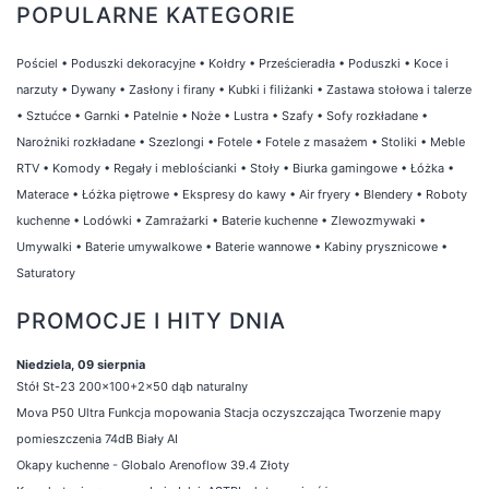
POPULARNE KATEGORIE
Pościel
•
Poduszki dekoracyjne
•
Kołdry
•
Prześcieradła
•
Poduszki
•
Koce i
narzuty
•
Dywany
•
Zasłony i firany
•
Kubki i filiżanki
•
Zastawa stołowa i talerze
•
Sztućce
•
Garnki
•
Patelnie
•
Noże
•
Lustra
•
Szafy
•
Sofy rozkładane
•
Narożniki rozkładane
•
Szezlongi
•
Fotele
•
Fotele z masażem
•
Stoliki
•
Meble
RTV
•
Komody
•
Regały i meblościanki
•
Stoły
•
Biurka gamingowe
•
Łóżka
•
Materace
•
Łóżka piętrowe
•
Ekspresy do kawy
•
Air fryery
•
Blendery
•
Roboty
kuchenne
•
Lodówki
•
Zamrażarki
•
Baterie kuchenne
•
Zlewozmywaki
•
Umywalki
•
Baterie umywalkowe
•
Baterie wannowe
•
Kabiny prysznicowe
•
Saturatory
PROMOCJE I HITY DNIA
Niedziela, 09 sierpnia
Stół St-23 200x100+2x50 dąb naturalny
Mova P50 Ultra Funkcja mopowania Stacja oczyszczająca Tworzenie mapy
pomieszczenia 74dB Biały AI
Okapy kuchenne - Globalo Arenoflow 39.4 Złoty