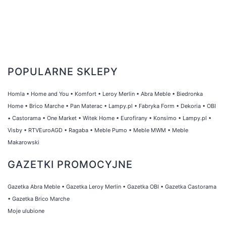
POPULARNE SKLEPY
Homla
•
Home and You
•
Komfort
•
Leroy Merlin
•
Abra Meble
•
Biedronka
Home
•
Brico Marche
•
Pan Materac
•
Lampy.pl
•
Fabryka Form
•
Dekoria
•
OBI
•
Castorama
•
One Market
•
Witek Home
•
Eurofirany
•
Konsimo
•
Lampy.pl
•
Visby
•
RTVEuroAGD
•
Ragaba
•
Meble Pumo
•
Meble MWM
•
Meble
Makarowski
GAZETKI PROMOCYJNE
Gazetka Abra Meble
•
Gazetka Leroy Merlin
•
Gazetka OBI
•
Gazetka Castorama
•
Gazetka Brico Marche
Moje ulubione