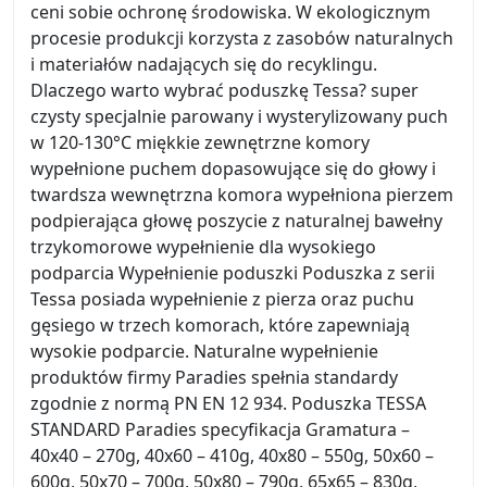
ceni sobie ochronę środowiska. W ekologicznym
procesie produkcji korzysta z zasobów naturalnych
i materiałów nadających się do recyklingu.
Dlaczego warto wybrać poduszkę Tessa? super
czysty specjalnie parowany i wysterylizowany puch
w 120-130°C miękkie zewnętrzne komory
wypełnione puchem dopasowujące się do głowy i
twardsza wewnętrzna komora wypełniona pierzem
podpierająca głowę poszycie z naturalnej bawełny
trzykomorowe wypełnienie dla wysokiego
podparcia Wypełnienie poduszki Poduszka z serii
Tessa posiada wypełnienie z pierza oraz puchu
gęsiego w trzech komorach, które zapewniają
wysokie podparcie. Naturalne wypełnienie
produktów firmy Paradies spełnia standardy
zgodnie z normą PN EN 12 934. Poduszka TESSA
STANDARD Paradies specyfikacja Gramatura –
40x40 – 270g, 40x60 – 410g, 40x80 – 550g, 50x60 –
600g, 50x70 – 700g, 50x80 – 790g, 65x65 – 830g,