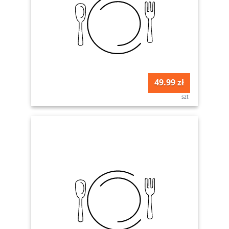
49.99 zł
szt