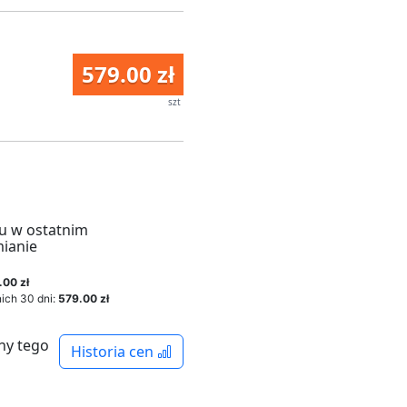
579.00 zł
szt
u w ostatnim
mianie
.00 zł
ich 30 dni:
579.00 zł
ny tego
Historia cen