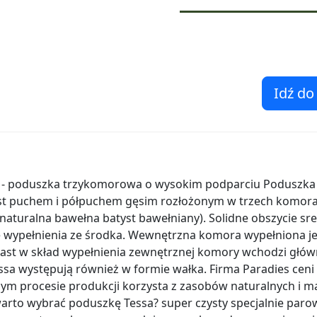
Idź do
 - poduszka trzykomorowa o wysokim podparciu Poduszka
st puchem i półpuchem gęsim rozłożonym w trzech komora
 naturalna bawełna batyst bawełniany). Solidne obszycie s
 wypełnienia ze środka. Wewnętrzna komora wypełniona je
ast w skład wypełnienia zewnętrznej komory wchodzi głów
Tessa występują również w formie wałka. Firma Paradies cen
ym procesie produkcji korzysta z zasobów naturalnych i ma
warto wybrać poduszkę Tessa? super czysty specjalnie paro