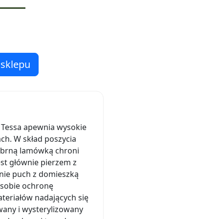
 sklepu
 Tessa apewnia wysokie
ch. W skład poszycia
rebrną lamówką chroni
st głównie pierzem z
nie puch z domieszką
i sobie ochronę
teriałów nadających się
wany i wysterylizowany