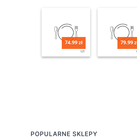
74.99 zł
79.99 z
szt
POPULARNE SKLEPY