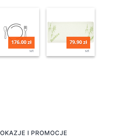
176.00 zł
79.90 zł
szt
szt
OKAZJE I PROMOCJE