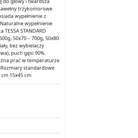
 do głowy i twardsza
 bawełny trzykomorowe
osiada wypełnienie z
 Naturalne wypełnienie
szka TESSA STANDARD
600g, 50x70 – 700g, 50x80
ały, bez wybielaczy
wa), puch gęsi 90%
można prać w temperaturze
a Rozmiary standardowe
0 cm 15x45 cm