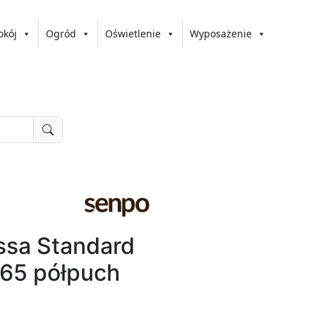
okój
Ogród
Oświetlenie
Wyposażenie
ssa Standard
x65 półpuch