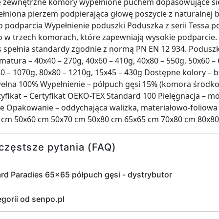
e zewnętrzne komory wypełnione puchem dopasowujące się
niona pierzem podpierająca głowę poszycie z naturalnej
o podparcia Wypełnienie poduszki Poduszka z serii Tessa p
o w trzech komorach, które zapewniają wysokie podparcie.
s spełnia standardy zgodnie z normą PN EN 12 934. Podu
matura – 40x40 – 270g, 40x60 – 410g, 40x80 – 550g, 50x60 – 
80 – 1070g, 80x80 – 1210g, 15x45 – 430g Dostępne kolory – bi
ełna 100% Wypełnienie – półpuch gęsi 15% (komora środko
yfikat – Certyfikat OEKO-TEX Standard 100 Pielęgnacja – 
ce Opakowanie – oddychająca walizka, materiałowo-foliow
 cm 50x60 cm 50x70 cm 50x80 cm 65x65 cm 70x80 cm 80x8
częstsze pytania (FAQ)
d Paradies 65x65 półpuch gęsi - dystrybutor
egorii od senpo.pl