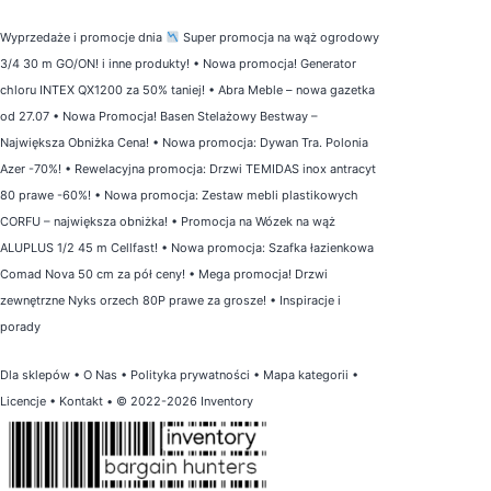
Wyprzedaże i promocje dnia
Super promocja na wąż ogrodowy
3/4 30 m GO/ON! i inne produkty!
•
Nowa promocja! Generator
chloru INTEX QX1200 za 50% taniej!
•
Abra Meble – nowa gazetka
od 27.07
•
Nowa Promocja! Basen Stelażowy Bestway –
Największa Obniżka Cena!
•
Nowa promocja: Dywan Tra. Polonia
Azer -70%!
•
Rewelacyjna promocja: Drzwi TEMIDAS inox antracyt
80 prawe -60%!
•
Nowa promocja: Zestaw mebli plastikowych
CORFU – największa obniżka!
•
Promocja na Wózek na wąż
ALUPLUS 1/2 45 m Cellfast!
•
Nowa promocja: Szafka łazienkowa
Comad Nova 50 cm za pół ceny!
•
Mega promocja! Drzwi
zewnętrzne Nyks orzech 80P prawe za grosze!
•
Inspiracje i
porady
Dla sklepów
•
O Nas
•
Polityka prywatności
•
Mapa kategorii
•
Licencje
•
Kontakt
• © 2022-2026 Inventory