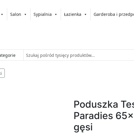
Salon
Sypialnia
Łazienka
Garderoba i przedp
i
Poduszka Te
Paradies 65
gęsi