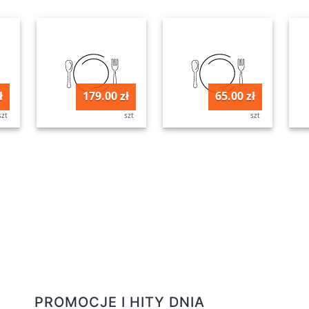
ł
179.00 zł
65.00 zł
szt
szt
szt
PROMOCJE I HITY DNIA