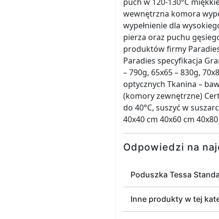
puch w 120-130°C miękki
wewnętrzna komora wypeł
wypełnienie dla wysokieg
pierza oraz puchu gęsieg
produktów firmy Paradie
Paradies specyfikacja Gra
– 790g, 65x65 – 830g, 70x
optycznych Tkanina – baw
(komory zewnętrzne) Cert
do 40°C, suszyć w suszar
40x40 cm 40x60 cm 40x80
Odpowiedzi na naj
Poduszka Tessa Standar
Inne produkty w tej kat