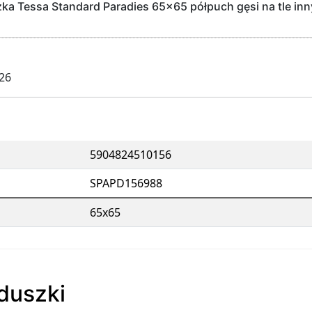
a Tessa Standard Paradies 65x65 półpuch gęsi na tle inn
026
5904824510156
SPAPD156988
65x65
oduszki