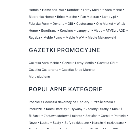
Homla
•
Home and You
•
Komfort
•
Leroy Merlin
•
Abra Meble
•
Biedronka Home
•
Brico Marche
•
Pan Materac
•
Lampy.pl
•
Fabryka Form
•
Dekoria
•
OBI
•
Castorama
•
One Market
•
Witek
Home
•
Eurofirany
•
Konsimo
•
Lampy.pl
•
Visby
•
RTVEuroAGD
•
Ragaba
•
Meble Pumo
•
Meble MWM
•
Meble Makarowski
GAZETKI PROMOCYJNE
Gazetka Abra Meble
•
Gazetka Leroy Merlin
•
Gazetka OBI
•
Gazetka Castorama
•
Gazetka Brico Marche
Moje ulubione
POPULARNE KATEGORIE
Pościel
•
Poduszki dekoracyjne
•
Kołdry
•
Prześcieradła
•
Poduszki
•
Koce i narzuty
•
Dywany
•
Zasłony i firany
•
Kubki i
filiżanki
•
Zastawa stołowa i talerze
•
Sztućce
•
Garnki
•
Patelnie
•
Noże
•
Lustra
•
Szafy
•
Sofy rozkładane
•
Narożniki rozkładane
•