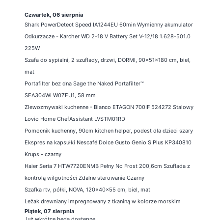
Czwartek, 06 sierpnia
Shark PowerDetect Speed IA1244EU 60min Wymienny akumulator
Odkurzacze - Karcher WD 2-18 V Battery Set V-12/18 1.628-501.0
225W
Szafa do sypialni, 2 szuflady, drzwi, DORMI, 90x51x180 cm, biel,
mat
Portafilter bez dna Sage the Naked Portafilter™
SEA304WLW0ZEU1, 58 mm
Zlewozmywaki kuchenne - Blanco ETAGON 700IF 524272 Stalowy
Lovio Home ChefAssistant LVSTM01RD
Pomocnik kuchenny, 90cm kitchen helper, podest dla dzieci szary
Ekspres na kapsułki Nescafé Dolce Gusto Genio S Plus KP340810
Krups - czarny
Haier Seria 7 HTW7720ENMB Pełny No Frost 200,6cm Szuflada z
kontrolą wilgotności Zdalne sterowanie Czarny
Szafka rtv, półki, NOVA, 120x40x55 cm, biel, mat
Leżak drewniany impregnowany z tkaniną w kolorze morskim
Piątek, 07 sierpnia
Już wkrótce będą dostępne ...