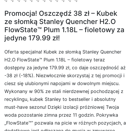
Promocja! Oszczędź 38 zł – Kubek
ze słomką Stanley Quencher H2.O
FlowState™ Plum 1.18L – fioletowy za
jedyne 179.99 zł!
Oferta specjalna! Kubek ze słomką Stanley Quencher
H2.O FlowState™ Plum 1.18L – fioletowy teraz
dostępny za jedyne 179.99 zł, co daje oszczędność aż
-38 zł (-18%). Niezwłocznie skorzystaj z tej promocji i
ciesz się ulubionymi napojami w dowolnym miejscu.
Wykonany w 90% ze stali nierdzewnej pochodzącej z
recyklingu, kubek Stanley to bestseller i absolutny
must-have sezonu! Dzięki izolacji próżniowej Twoja
woda pozostanie zimna przez 11 godzin. Pokrywka
„FlowState™” pozwala na picie w różnych pozycjach, a
dodatkowo jest odłączana do mycia w zmywarce.