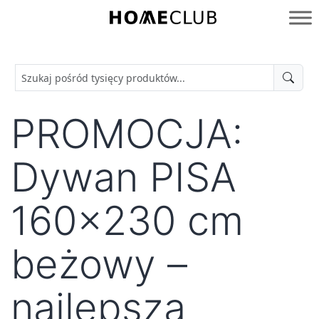
Przejdź
do
Homeclub
treści
PROMOCJA:
Dywan PISA
160×230 cm
beżowy –
najlepsza